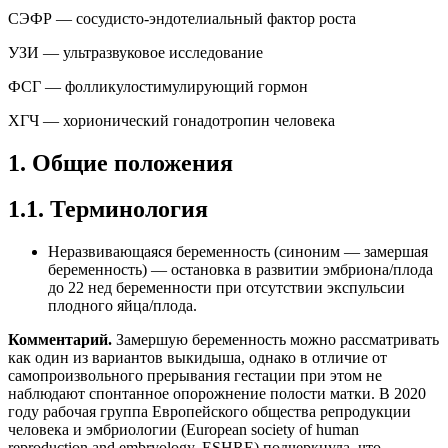
СЭФР — сосудисто-эндотелиальный фактор роста
УЗИ — ультразвуковое исследование
ФСГ — фолликулостимулирующий гормон
ХГЧ — хорионический гонадотропин человека
1. Общие положения
1.1. Терминология
Неразвивающаяся беременность (синоним — замершая
беременность) — остановка в развитии эмбриона/плода
до 22 нед беременности при отсутствии экспульсии
плодного яйца/плода.
Комментарий.
Замершую беременность можно рассматривать
как один из вариантов выкидыша, однако в отличие от
самопроизвольного прерывания гестации при этом не
наблюдают спонтанное опорожнение полости матки. В 2020
году рабочая группа Европейского общества репродукции
человека и эмбриологии (European society of human
reproduction and embryology, ESHRE) подчеркнула, что