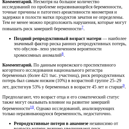
Комментарий.
Несмотря на большое количество
исследований по проблеме неразвивающейся беременности,
точные причины и патогенез ареактивности миометрия и
задержки в полости матки продуктов зачатия не определены.
Тем не менее можно предположить нарушения, которые могут
7
повышать риск замершей беременности
.
Поздний репродуктивный возраст матери
— наиболее
значимый фактор риска ранних репродуктивных потерь,
что обуслов- лено увеличением вероятности
8
хромосомных аномалий
.
Комментарий.
По данным норвежского проспективного
когортного исследования национального регистра
беременных (более 421 тыс. участниц), риск репродуктивных
потерь был самым низким (10%) в возрастной группе 25–29
9
лет, достигнув 53% у беременных в возрасте 45 лет и старше
.
Предполагают, что возраст отца и его соматический статус
также могут оказывать влияние на развитие замершей
10
беременности
. Однако исследований, анализирующих
только неразвивающуюся беременность, недостаточно.
Репродуктивные потери в анамнезе
независимо от
возраста матери значимо увеличивают риск