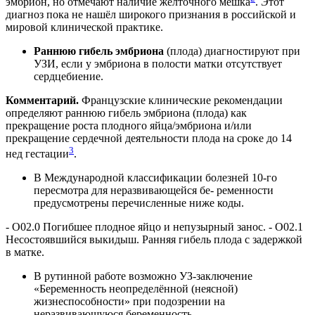
эмбрион, но отмечают наличие желточного мешка
. Этот
диагноз пока не нашёл широкого признания в российской и
мировой клинической практике.
Раннюю гибель эмбриона
(плода) диагностируют при
УЗИ, если у эмбриона в полости матки отсутствует
сердцебиение.
Комментарий.
Французские клинические рекомендации
определяют раннюю гибель эмбриона (плода) как
прекращение роста плодного яйца/эмбриона и/или
прекращение сердечной деятельности плода на сроке до 14
3
нед гестации
.
В Международной классификации болезней 10-го
пересмотра для неразвивающейся бе- ременности
предусмотрены перечисленные ниже коды.
- O02.0 Погибшее плодное яйцо и непузырный занос. - O02.1
Несостоявшийся выкидыш. Ранняя гибель плода с задержкой
в матке.
В рутинной работе возможно УЗ-заключение
«Беременность неопределённой (неясной)
жизнеспособности» при подозрении на
неразвивающуюся беременность.