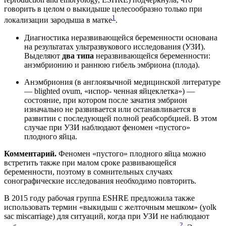
говорить в целом о выкидыше целесообразно только при
1
локализации зародыша в матке
.
Диагностика неразвивающейся беременности основана
на результатах ультразвукового исследования (УЗИ).
Выделяют
два типа
неразвивающейся беременности:
анэмбрионию и раннюю гибель эмбриона (плода).
Анэмбриония (в англоязычной медицинской литературе
— blighted ovum, «испор- ченная яйцеклетка») —
состояние, при котором после зачатия эмбрион
изначально не развивается или останавливается в
развитии c последующей полной реабсорбцией. В этом
случае при УЗИ наблюдают феномен «пустого»
плодного яйца.
Комментарий.
Феномен «пустого» плодного яйца можно
встретить также при малом сроке развивающейся
беременности, поэтому в сомнительных случаях
сонографические исследования необходимо повторить.
В 2015 году рабочая группа ESHRE предложила также
использовать термин «выкидыш с желточным мешком» (yolk
sac miscarriage) для ситуаций, когда при УЗИ не наблюдают
2