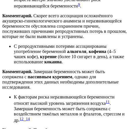
9
неразвивающейся беременности
.
Комментарий.
Скорее всего ассоциация осложнённого
акушерско-гинекологического анамнеза и неразвивающейся
беременности обусловлена сохранением причин,
послуживших причинами репродуктивных потерь в прошлом,
которые не были выявлены и устранены.
С репродуктивными потерями ассоциированы
употребление беременной
алкоголя
,
кофеина
(4–5
чашек кофе),
курение
(более 10 сигарет в день), а также
использование
кокаина
.
Комментарий.
Замершая беременность может быть
сопряжена с
пассивным курением
, однако для
подтверждения этих данных необходимы дополнительные
исследования.
К факторам риска неразвивающейся беременности
11
относят высокий уровень загрязнения воздуха
.
Замершая беременность может быть сопряжена с
воздействием тяжёлых металлов и фталатов, стрессом и
12
14
др.
–