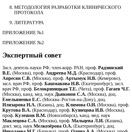
МЕТОДОЛОГИЯ РАЗРАБОТКИ КЛИНИЧЕСКОГО
ПРОТОКОЛА
ЛИТЕРАТУРА
ПРИЛОЖЕНИЕ №1
ПРИЛОЖЕНИЕ №2
Экспертный совет
Засл. деятель науки РФ, член-корр. РАН, проф.
Радзинский
В.Е.
(Москва), проф.
Андреева М.Д.
(Краснодар), проф.
Апресян С.В.
(Москва), проф.
Артымук Н.В.
(Кемерово),
засл. врач РФ, проф.
Башмакова Н.В.
(Екатеринбург), засл.
врач РФ, проф.
Белокриницкая Т.Е.
(Чита), проф.
Гагаев Ч.Г.
(Москва), канд. мед. наук
Дьяконов С.А.
(Москва), доц.
Емельяненко Е.С.
(Москва–Ростов-на-Дону), доц.
Илизарова Н.А.
(Казань), доц.
Климова О.И.
(Москва), проф.
Крутова В.А.
(Краснодар), проф.
Кузнецова И.В.
(Москва),
проф.
Кулешов В.М.
(Новосибирск), канд. мед. наук
Маклецова С.А.
(Москва), проф.
Мальцева Л.И.
(Казань),
докт. мед. наук
Мелкозёрова О.А.
(Екатеринбург), доц.
Николаева М.Г.
(Барнаул), проф.
Олина А.А.
(Москва), проф.