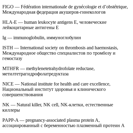
FIGO — Fédération internationale de gynécologie et d’obstétrique,
Международная федерация акушеров-гинекологов
HLA-E — human leukocyte antigens E, человеческие
лейкоцитарные антигены E
Ig — immunoglobulin, иммуноглобулин
ISTH — International society on thrombosis and haemostasis,
Международное общество специалистов по тромбозу и
гемостазу
MTHFR — methylenetetrahydrofolate reductase,
метилтетрагидрофолатредуктаза
NICE — National institute for health and care excellence,
Национальный институт здоровья и клинического
совершенствования
NK — Natural killer, NK cell, NK-клетки, естественные
киллеры
PAPP-A — pregnancy-associated plasma protein A,
ассоциированный с беременностью плазменный протеин А