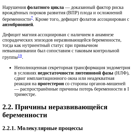
Нарушения
фолатного цикла
— доказанный фактор риска
врождённых пороков развития (ВПР) плода и осложнений
7
беременности
. Кроме того, дефицит фолатов ассоциирован с
анэмбрионией
.
Дефицит магния ассоциирован с наличием в анамнезе
спорадических эпизодов неразвивающейся беременности,
тогда как нутриентный статус при привычном
невынашивании был сопоставим с таковым контрольной
19
группы
.
Неполноценная секреторная трансформация эндометрия
в условиях
недостаточности лютеиновой фазы
(НЛФ),
сдвиг имплантационного окна или неадекватная
реакция на
прогестерон
со стороны органов-мишеней
— распространённые причины потерь беременности в I
триместре.
2.2. Причины неразвивающейся
беременности
2.2.1. Молекулярные процессы