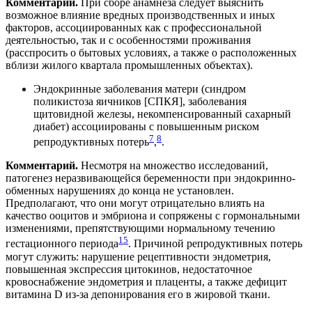
Комментарий.
При сборе анамнеза следует выяснить
возможное влияние вредных производственных и иных
факторов, ассоциированных как с профессиональной
деятельностью, так и с особенностями проживания
(расспросить о бытовых условиях, а также о расположенных
вблизи жилого квартала промышленных объектах).
Эндокринные заболевания матери (синдром
поликистоза яичников [СПКЯ], заболевания
щитовидной железы, некомпенсированный сахарный
диабет) ассоциированы с повышенным риском
7
8
репродуктивных потерь
,
.
Комментарий.
Несмотря на множество исследований,
патогенез неразвивающейся беременности при эндокринно-
обменных нарушениях до конца не установлен.
Предполагают, что они могут отрицательно влиять на
качество ооцитов и эмбриона и сопряжены с гормональными
изменениями, препятствующими нормальному течению
15
гестационного периода
. Причиной репродуктивных потерь
могут служить: нарушение рецептивности эндометрия,
повышенная экспрессия цитокинов, недостаточное
кровоснабжение эндометрия и плаценты, а также дефицит
витамина D из-за депонирования его в жировой ткани.