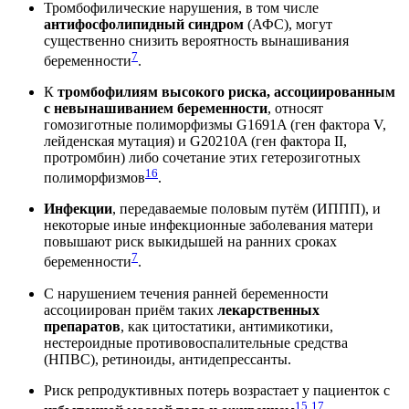
Тромбофилические нарушения, в том числе
антифосфолипидный синдром
(АФС), могут
существенно снизить вероятность вынашивания
7
беременности
.
К
тромбофилиям высокого риска, ассоциированным
с невынашиванием беременности
, относят
гомозиготные полиморфизмы G1691A (ген фактора V,
лейденская мутация) и G20210A (ген фактора II,
протромбин) либо сочетание этих гетерозиготных
16
полиморфизмов
.
Инфекции
, передаваемые половым путём (ИППП), и
некоторые иные инфекционные заболевания матери
повышают риск выкидышей на ранних сроках
7
беременности
.
С нарушением течения ранней беременности
ассоциирован приём таких
лекарственных
препаратов
, как цитостатики, антимикотики,
нестероидные противовоспалительные средства
(НПВС), ретиноиды, антидепрессанты.
Риск репродуктивных потерь возрастает у пациенток с
15
17