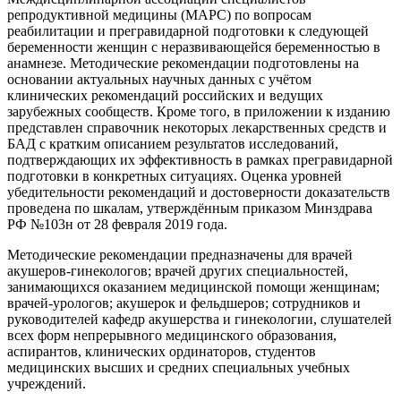
репродуктивной медицины (МАРС) по вопросам
реабилитации и прегравидарной подготовки к следующей
беременности женщин с неразвивающейся беременностью в
анамнезе. Методические рекомендации подготовлены на
основании актуальных научных данных с учётом
клинических рекомендаций российских и ведущих
зарубежных сообществ. Кроме того, в приложении к изданию
представлен справочник некоторых лекарственных средств и
БАД с кратким описанием результатов исследований,
подтверждающих их эффективность в рамках прегравидарной
подготовки в конкретных ситуациях. Оценка уровней
убедительности рекомендаций и достоверности доказательств
проведена по шкалам, утверждённым приказом Минздрава
РФ №103н от 28 февраля 2019 года.
Методические рекомендации предназначены для врачей
акушеров-гинекологов; врачей других специальностей,
занимающихся оказанием медицинской помощи женщинам;
врачей-урологов; акушерок и фельдшеров; сотрудников и
руководителей кафедр акушерства и гинекологии, слушателей
всех форм непрерывного медицинского образования,
аспирантов, клинических ординаторов, студентов
медицинских высших и средних специальных учебных
учреждений.