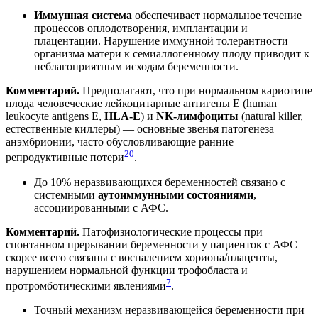
Иммунная система
обеспечивает нормальное течение
процессов оплодотворения, имплантации и
плацентации. Нарушение иммунной толерантности
организма матери к семиаллогенному плоду приводит к
неблагоприятным исходам беременности.
Комментарий.
Предполагают, что при нормальном кариотипе
плода человеческие лейкоцитарные антигены E (human
leukocyte antigens E,
HLA-E
) и
NK-лимфоциты
(natural killer,
естественные киллеры) — основные звенья патогенеза
анэмбрионии, часто обусловливающие ранние
20
репродуктивные потери
.
До 10% неразвивающихся беременностей связано с
системными
аутоиммунными состояниями
,
ассоциированными с АФС.
Комментарий.
Патофизиологические процессы при
спонтанном прерывании беременности у пациенток с АФС
скорее всего связаны с воспалением хориона/плаценты,
нарушением нормальной функции трофобласта и
7
протромботическими явлениями
.
Точный механизм неразвивающейся беременности при