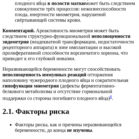
плодного яйца
в полости матки
может быть следствием
совокупности трёх процессов: нежизнеспособности
плода, инертности миометрия, нарушений
свёртывающей системы крови.
Комментарий.
Ареактивность миометрия может быть
следствием структурно-функциональной
неполноценности
эндометрия
(неадекватной трансформации, недостаточности
рецепторного аппарата) в зоне имплантации и высокой
пролиферативной способности ворсинчатого хориона, что
приводит к его глубокой инвазии.
Неразвивающейся беременности могут способствовать
неполноценность иммунных реакций
отторжения
наполовину чужеродного плодного яйца и сократительная
гипофункция миометрия
(дефекты ферментативно-
белкового метаболизма и отсутствие гормональной
6
поддержки со стороны погибшего плодного яйца)
.
2.1. Факторы риска
Факторы риска, как и причины неразвивающейся
беременности, до конца
не изучены
.