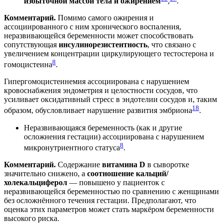
избыточной массой тела и ожирением
,
.
Комментарий.
Помимо самого ожирения и
ассоциированного с ним хронического воспаления,
неразвивающейся беременности может способствовать
сопутствующая
инсулинорезистентность
, что связано с
увеличением концентрации циркулирующего тестостерона и
8
гомоцистеина
.
Гипергомоцистеинемия ассоциирована с нарушением
кровоснабжения эндометрия и целостности сосудов, что
усиливает оксидативный стресс в эндотелии сосудов и, таким
18
образом, обусловливает нарушение развития эмбриона
.
Неразвивающаяся беременность (как и другие
осложнения гестации) ассоциирована с нарушением
8
микронутриентного статуса
.
Комментарий.
Содержание
витамина D
в сыворотке
значительно снижено, а
соотношение кальций/
холекальциферол
— повышено у пациенток с
неразвивающейся беременностью по сравнению с женщинами
без осложнённого течения гестации. Предполагают, что
оценка этих параметров может стать маркёром беременности
высокого риска.