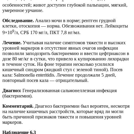
особенностей; живот доступен глубокой пальпации, мягкий,
умеренное урчание.
Обследование.
Анализ мочи в норме; рентген грудной
клетки, отоскопия — норма. Обезвоживания нет. Лейкоциты
9
9×10
/л, СРБ 170 мг/л, ПКТ 7,8 нг/мл.
Лечение.
Учитывая наличие симптомов тяжести и высоких
уровней маркеров в отсутствие явных очагов инфекции
позволили заподозрить бактериемию и ввести цефтриаксон в
дозе 80 мг/кг в сутки, что привело к купированию лихорадки
в течение суток. На фоне терапии несколько усилился
кишечный синдром (жидкий стул с зеленой тиной). Посев
кала: Salmonella enteritidis. Лечение продолжали 5 дней,
повторный посев кала — отрицательный.
Диагноз:
Генерализованная сальмонеллезная инфекция
(бактериемия).
Комментарий.
Диагноз бактериемии был вероятен, несмотря
на наличие кишечных расстройств, которые вряд ли могли
быть причиной признаков тяжести и повышения уровней
маркеров.
Наблюдение 6.3