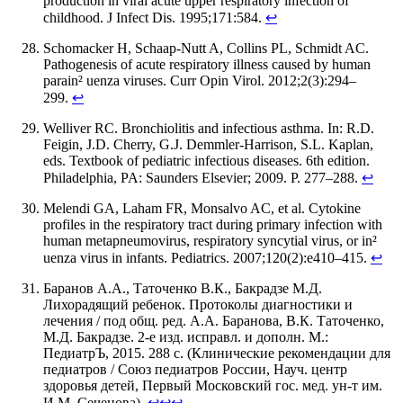
production in viral acute upper respiratory infection of
childhood. J Infect Dis. 1995;171:584.
↩
Schomacker H, Schaap-Nutt A, Collins PL, Schmidt AC.
Pathogenesis of acute respiratory illness caused by human
parain² uenza viruses. Curr Opin Virol. 2012;2(3):294–
299.
↩
Welliver RC. Bronchiolitis and infectious asthma. In: R.D.
Feigin, J.D. Cherry, G.J. Demmler-Harrison, S.L. Kaplan,
eds. Textbook of pediatric infectious diseases. 6th edition.
Philadelphia, PA: Saunders Elsevier; 2009. Р. 277–288.
↩
Melendi GA, Laham FR, Monsalvo AC, et al. Cytokine
profiles in the respiratory tract during primary infection with
human metapneumovirus, respiratory syncytial virus, or in²
uenza virus in infants. Pediatrics. 2007;120(2):e410–415.
↩
Баранов А.А., Таточенко В.К., Бакрадзе М.Д.
Лихорадящий ребенок. Протоколы диагностики и
лечения / под общ. ред. А.А. Баранова, В.К. Таточенко,
М.Д. Бакрадзе. 2-е изд. исправл. и дополн. М.:
ПедиатрЪ, 2015. 288 с. (Клинические рекомендации для
педиатров / Союз педиатров России, Науч. центр
здоровья детей, Первый Московский гос. мед. ун-т им.
И.М. Сеченова).
↩
↩
↩