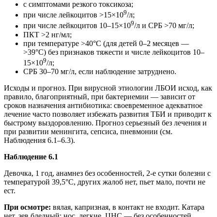
с симптомами резкого токсикоза;
9
при числе лейкоцитов >15×10
/л;
9
при числе лейкоцитов 10–15×10
/л и СРБ >70 мг/л;
ПКТ >2 нг/мл;
при температуре >40°C (для детей 0–2 месяцев —
>39°C) без признаков тяжести и числе лейкоцитов 10–
9
15×10
/л;
СРБ 30–70 мг/л, если наблюдение затруднено.
Исходы и прогноз. При вирусной этиологии ЛБОИ исход, как
правило, благоприятный, при бактериемии — зависит от
сроков назначения антибиотика: своевременное адекватное
лечение часто позволяет избежать развития ТБИ и приводит к
быстрому выздоровлению. Прогноз серьезный без лечения и
при развитии менингита, сепсиса, пневмонии (см.
Наблюдения 6.1–6.3).
Наблюдение 6.1
Девочка, 1 год, анамнез без особенностей, 2-е сутки болезни с
температурой 39,5°C, других жалоб нет, пьет мало, почти не
ест.
При осмотре:
вялая, капризная, в контакт не входит. Катара
нет, зев бледный; нос, легкие, ЦНС — без особенностей.