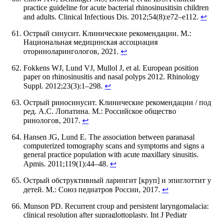
practice guideline for acute bacterial rhinosinusitisin children
and adults. Clinical Infectious Dis. 2012;54(8):e72–e112.
↩
Острый синусит. Клинические рекомендации. М.:
Национальная медицинская ассоциация
оториноларингологов, 2021.
↩
Fokkens WJ, Lund VJ, Mullol J, et al. European position
paper on rhinosinusitis and nasal polyps 2012. Rhinology
Suppl. 2012;23(3):1–298.
↩
Острый риносинусит. Клинические рекомендации / под
ред. А.С. Лопатина. М.: Российское общество
ринологов, 2017.
↩
Hansen JG, Lund E. The association between paranasal
computerized tomography scans and symptoms and signs a
general practice population with acute maxillary sinusitis.
Apmis. 2011;119(1):44–48.
↩
Острый обструктивный ларингит [круп] и эпиглоттит у
детей. М.: Союз педиатров России, 2017.
↩
Munson PD. Recurrent croup and persistent laryngomalacia:
clinical resolution after supraglottoplasty. Int J Pediatr