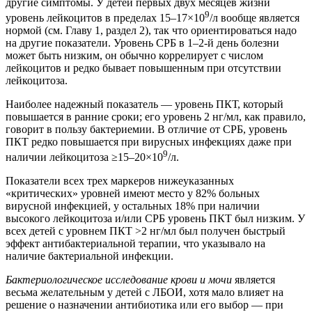
другие симптомы. У детей первых двух месяцев жизни
9
уровень лейкоцитов в пределах 15–17×10
/л вообще является
нормой (см. Главу 1, раздел 2), так что ориентироваться надо
на другие показатели. Уровень СРБ в 1–2-й день болезни
может быть низким, он обычно коррелирует с числом
лейкоцитов и редко бывает повышенным при отсутствии
лейкоцитоза.
Наиболее надежный показатель — уровень ПКТ, который
повышается в ранние сроки; его уровень 2 нг/мл, как правило,
говорит в пользу бактериемии. В отличие от СРБ, уровень
ПКТ редко повышается при вирусных инфекциях даже при
9
наличии лейкоцитоза ≥15–20×10
/л.
Показатели всех трех маркеров нижеуказанных
«критических» уровней имеют место у 82% больных
вирусной инфекцией, у остальных 18% при наличии
высокого лейкоцитоза и/или СРБ уровень ПКТ был низким. У
всех детей с уровнем ПКТ >2 нг/мл был получен быстрый
эффект антибактериальной терапии, что указывало на
наличие бактериальной инфекции.
Бактериологическое исследование крови и мочи
является
весьма желательным у детей с ЛБОИ, хотя мало влияет на
решение о назначении антибиотика или его выбор — при