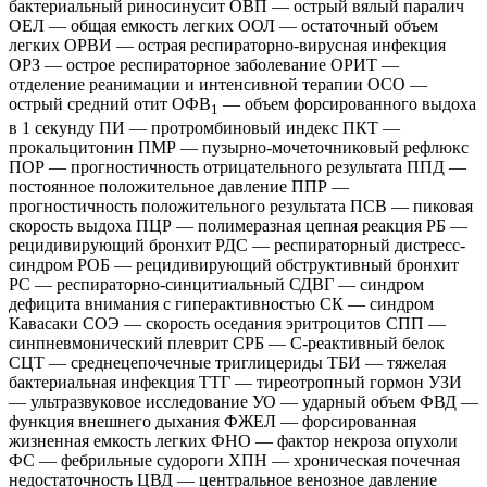
бактериальный риносинусит ОВП — острый вялый паралич
ОЕЛ — общая емкость легких ООЛ — остаточный объем
легких ОРВИ — острая респираторно-вирусная инфекция
ОРЗ — острое респираторное заболевание ОРИТ —
отделение реанимации и интенсивной терапии ОСО —
острый средний отит ОФВ
— объем форсированного выдоха
1
в 1 секунду ПИ — протромбиновый индекс ПКТ —
прокальцитонин ПМР — пузырно-мочеточниковый рефлюкс
ПОР — прогностичность отрицательного результата ППД —
постоянное положительное давление ППР —
прогностичность положительного результата ПСВ — пиковая
скорость выдоха ПЦР — полимеразная цепная реакция РБ —
рецидивирующий бронхит РДС — респираторный дистресс-
синдром РОБ — рецидивирующий обструктивный бронхит
РС — респираторно-синцитиальный СДВГ — синдром
дефицита внимания с гиперактивностью СК — синдром
Кавасаки СОЭ — скорость оседания эритроцитов СПП —
синпневмонический плеврит СРБ — С-реактивный белок
СЦТ — среднецепочечные триглицериды ТБИ — тяжелая
бактериальная инфекция ТТГ — тиреотропный гормон УЗИ
— ультразвуковое исследование УО — ударный объем ФВД —
функция внешнего дыхания ФЖЕЛ — форсированная
жизненная емкость легких ФНО — фактор некроза опухоли
ФС — фебрильные судороги ХПН — хроническая почечная
недостаточность ЦВД — центральное венозное давление