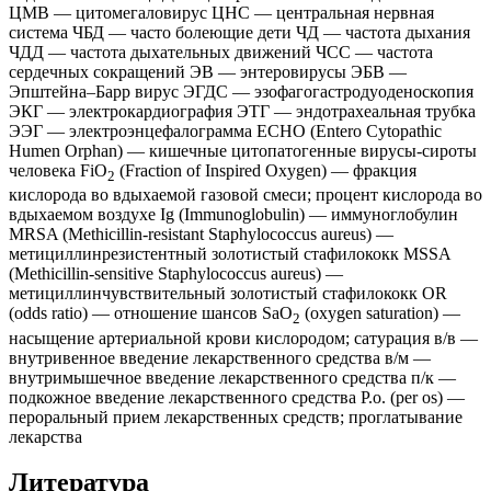
ЦМВ — цитомегаловирус ЦНС — центральная нервная
система ЧБД — часто болеющие дети ЧД — частота дыхания
ЧДД — частота дыхательных движений ЧСС — частота
сердечных сокращений ЭВ — энтеровирусы ЭБВ —
Эпштейна–Барр вирус ЭГДС — эзофагогастродуоденоскопия
ЭКГ — электрокардиография ЭТГ — эндотрахеальная трубка
ЭЭГ — электроэнцефалограмма ЕСНО (Entero Cytopathic
Humen Orphan) — кишечные цитопатогенные вирусы-сироты
человека FiO
(Fraction of Inspired Oxygen) — фракция
2
кислорода во вдыхаемой газовой смеси; процент кислорода во
вдыхаемом воздухе Ig (Immunoglobulin) — иммуноглобулин
MRSA (Methicillin-resistant Staphylococcus aureus) —
метициллинрезистентный золотистый стафилококк MSSA
(Methicillin-sensitive Staphylococcus aureus) —
метициллинчувствительный золотистый стафилококк OR
(odds ratio) — отношение шансов SаО
(oxygen saturation) —
2
насыщение артериальной крови кислородом; сатурация в/в —
внутривенное введение лекарственного средства в/м —
внутримышечное введение лекарственного средства п/к —
подкожное введение лекарственного средства Р.о. (per os) —
пероральный прием лекарственных средств; проглатывание
лекарства
Литература