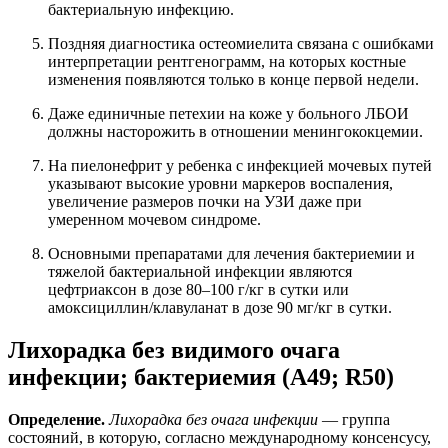
бактериальную инфекцию.
Поздняя диагностика остеомиелита связана с ошибками
интерпретации рентгенограмм, на которых костные
изменения появляются только в конце первой недели.
Даже единичные петехии на коже у больного ЛБОИ
должны насторожить в отношении менингококцемии.
На пиелонефрит у ребенка с инфекцией мочевых путей
указывают высокие уровни маркеров воспаления,
увеличение размеров почки на УЗИ даже при
умеренном мочевом синдроме.
Основными препаратами для лечения бактериемии и
тяжелой бактериальной инфекции являются
цефтриаксон в дозе 80–100 г/кг в сутки или
амоксициллин/клавуланат в дозе 90 мг/кг в сутки.
Лихорадка без видимого очага
инфекции; бактериемия (А49; R50)
Определение.
Лихорадка без очага инфекции
— группа
состояний, в которую, согласно международному консенсусу,