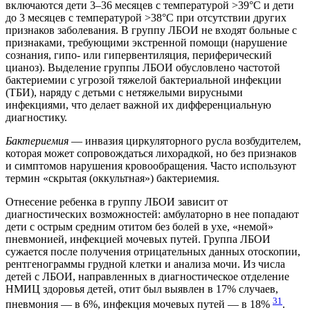
включаются дети 3–36 месяцев с температурой >39°C и дети
до 3 месяцев с температурой >38°C при отсутствии других
признаков заболевания. В группу ЛБОИ не входят больные с
признаками, требующими экстренной помощи (нарушение
сознания, гипо- или гипервентиляция, периферический
цианоз). Выделение группы ЛБОИ обусловлено частотой
бактериемии с угрозой тяжелой бактериальной инфекции
(ТБИ), наряду с детьми с нетяжелыми вирусными
инфекциями, что делает важной их дифференциальную
диагностику.
Бактериемия
— инвазия циркуляторного русла возбудителем,
которая может сопровождаться лихорадкой, но без признаков
и симптомов нарушения кровообращения. Часто используют
термин «скрытая (оккультная») бактериемия.
Отнесение ребенка в группу ЛБОИ зависит от
диагностических возможностей: амбулаторно в нее попадают
дети с острым средним отитом без болей в ухе, «немой»
пневмонией, инфекцией мочевых путей. Группа ЛБОИ
сужается после получения отрицательных данных отоскопии,
рентгенограммы грудной клетки и анализа мочи. Из числа
детей с ЛБОИ, направленных в диагностическое отделение
НМИЦ здоровья детей, отит был выявлен в 17% случаев,
31
пневмония — в 6%, инфекция мочевых путей — в 18%
.