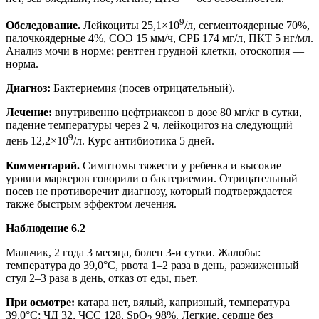
9
Обследование.
Лейкоциты 25,1×10
/л, сегментоядерные 70%,
палочкоядерные 4%, СОЭ 15 мм/ч, СРБ 174 мг/л, ПКТ 5 нг/мл.
Анализ мочи в норме; рентген грудной клетки, отоскопия —
норма.
Диагноз:
Бактериемия (посев отрицательный).
Лечение:
внутривенно цефтриаксон в дозе 80 мг/кг в сутки,
падение температуры через 2 ч, лейкоцитоз на следующий
9
день 12,2×10
/л. Курс антибиотика 5 дней.
Комментарий.
Симптомы тяжести у ребенка и высокие
уровни маркеров говорили о бактериемии. Отрицательный
посев не противоречит диагнозу, который подтверждается
также быстрым эффектом лечения.
Наблюдение 6.2
Мальчик, 2 года 3 месяца, болен 3-и сутки. Жалобы:
температура до 39,0°C, рвота 1–2 раза в день, разжиженный
стул 2–3 раза в день, отказ от еды, пьет.
При осмотре:
катара нет, вялый, капризный, температура
39,0°C; ЧД 32, ЧСС 128, SpO
98%. Легкие, сердце без
2