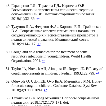
Гаращенко Т.И., Тарасова Г.Д., Карнеева О.В.
Возможности и перспективы топической терапии
осложнений ОРВИ. Детская оториноларингология.
2019;(1):32–36.
↩
Тулупов Д.А., Федотов Ф.А., Карпова Е.П., Грабовская
В.А. Современные аспекты применения назальных
сосудосуживающих и вспомогательных препаратов в
педиатрической практике. Медицинский совет.
2018;2:114–117.
↩
Cough and cold remedies for the treatment of acute
respiratory infections in youngchildren. World Health
Organization, 2001.
↩
Taylor JA, Novack AH, Almquist JR, Rogers JE. Efficacy of
cough suppressants in children. J Pediatr. 1993;122:799.
↩
Oduwole O, Udoh EE, Oyo-Ita A, Meremikwu MM. Honey
for acute cough in children. Cochrane Database Syst Rev.
2018;(4):CD007094.
↩
Таточенко В.К. Мед от кашля? Вопросы современной
педиатрии. 2018;17(2):170–171. doi: