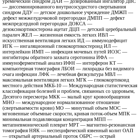
уремический синдром ДАИ — дозированный ингалятор ДВС
— диссеминированного внутрисосудистого свертывания
синдром ДДУ — детское дошкольное учреждение ДМЖП —
дефект межжелудочковой перегородки ДМПП — дефект
межпредсердной перегородки ДОКСА —
дезоксикортикостерона ацетат ДЦП — детский церебральный
паралич ЖЕЛ — жизненная емкость легких ИВЛ —
искусственная вентиляция легких ИД — иммунодефицит
ИГК — ингаляционный глюкокортикостероид ИЛ —
интерлейкин ИМП — инфекция мочевых путей ИОЗС —
ингибиторы обратного захвата серотонина ИФА —
иммуноферментный анализ ИФН — интерферон КТ —
компьютерная томография ЛБОИ — лихорадка без видимого
очага инфекции ЛФК — лечебная физкультура МВЛ —
максимальная вентиляция легких МГК — глюкокортикоид
местного действия МКБ-10 — Международная статистическая
классификация болезней и проблем, связанных со здоровьем,
Десятого пересмотра МКК — малый круг кровообращения
МНО — международное нормализованное отношение
(свертываемости крови) МО — минутный объем МОС —
мгновенные объемные скорости, кривая поток-объем МПК —
минимальная подавляющая концентрация МПП —
метапневмонический плеврит МРТ — магнитно-резонансная
томография НЯК — неспецифический язвенный колит ОАП
— открытый артериальный проток ОБРС — острый