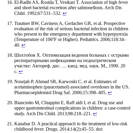
El-Radhi AS, Rostila Т, Vesikari T. Association of high fever
and short bacterial excretion after salmonellosis. Arch Dis
Child. 1992;67:531–532.
↩
Trautner BW, Caviness A, Gerlacher GR, et al. Prospective
evaluation of the risk of serious bacterial infection in children
who present to the emergency department with hyperpyrexia
(Temperature of 106ºF or Higher). Pediatrics. 2006;118:34–
40.
↩
Шохтобов Х. Оптимизация ведения больных с острыми
респираторными инфекциями на педиатрическом
участке: Автореф. дис. … канд. мед. наук. М., 1990. 20
с.
↩
Nourjah P, Ahmad SR, Karwoski C, et al. Estimates of
acetaminophen (paracetamol) associated overdoses in the US.
Pharmacoepidemiol Drug Saf. 2006;15:398–405.
↩
Bianciotto M, Chiappini E, Raff aldi I, et al. Drug use and
upper gastrointestinal complications in children: a case-control
study. Arch Dis Child. 2013;98:218–221.
↩
Kanabar D. A practical approach to the treatment of low-risk
childhood fever. Drugs. 2014;14(2):45–55. doi: