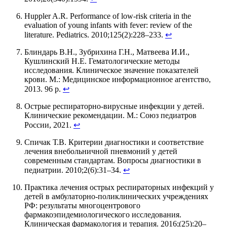
Huppler A.R. Performance of low-risk criteria in the
evaluation of young infants with fever: review of the
literature. Pediatrics. 2010;125(2):228–233.
↩
Блиндарь В.Н., Зубрихина Г.Н., Матвеева И.И.,
Кушлинский Н.Е. Гематологические методы
исследования. Клиническое значение показателей
крови. М.: Медицинское информационное агентство,
2013. 96 p.
↩
Острые респираторно-вирусные инфекции у детей.
Клинические рекомендации. М.: Союз педиатров
России, 2021.
↩
Спичак Т.В. Критерии диагностики и соответствие
лечения внебольничной пневмоний у детей
современным стандартам. Вопросы диагностики в
педиатрии. 2010;2(6):31–34.
↩
Практика лечения острых респираторных инфекций у
детей в амбулаторно-поликлинических учреждениях
РФ: результаты многоцентрового
фармакоэпидемиологического исследования.
Клиническая фармакология и терапия. 2016;(25):20–