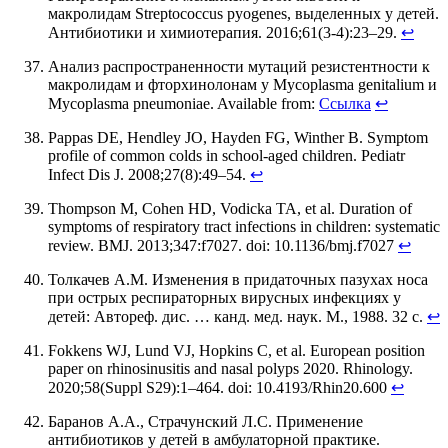
макролидам Streptococcus pyogenes, выделенных у детей.
Антибиотики и химиотерапия. 2016;61(3-4):23–29.
↩
Анализ распространенности мутаций резистентности к
макролидам и фторхинолонам у Mycoplasma genitalium и
Mycoplasma pneumoniae. Available from:
Ссылка
↩
Pappas DE, Hendley JO, Hayden FG, Winther B. Symptom
profile of common colds in school-aged children. Pediatr
Infect Dis J. 2008;27(8):49–54.
↩
Thompson M, Cohen HD, Vodicka TA, et al. Duration of
symptoms of respiratory tract infections in children: systematic
review. BMJ. 2013;347:f7027. doi: 10.1136/bmj.f7027
↩
Толкачев А.М. Изменения в придаточных пазухах носа
при острых респираторных вирусных инфекциях у
детей: Автореф. дис. … канд. мед. наук. М., 1988. 32 с.
↩
Fokkens WJ, Lund VJ, Hopkins C, et al. European position
paper on rhinosinusitis and nasal polyps 2020. Rhinology.
2020;58(Suppl S29):1–464. doi: 10.4193/Rhin20.600
↩
Баранов А.А., Страчунский Л.С. Применение
антибиотиков у детей в амбулаторной практике.