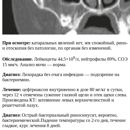
При осмотре:
катаральных явлений нет, зев спокойный, рино-
и отоскопия без патологии, по органам без изменений.
9
Обследование.
Лейкоциты 44,5×10
/л, нейтрофилы 89%, СОЭ
15 мм/ч. Анализ мочи — норма.
Диагноз:
Лихорадка без очага инфекции — подозрение на
бактериемию.
Лечение:
цефтриаксон внутривенно в дозе 80 мг/кг в сутки,
через 12 ч отмечены сужение глазной щели и отек щеки слева.
Произведена КТ: затемнение левых верхнечелюстной и
решетчатой пазух.
Диагноз:
Острый бактериальный риносинусит, вероятно,
бактериемический.Падение температуры со 2-го дня, течение
гладкое, курс лечения 8 дней.