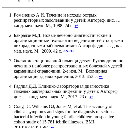
Романенко А.И. Течение и исходы острых
респираторных заболеваний у детей: Автореф. дис. …
канд. мед. наук. М., 1988. 24 с.
↩
Бакрадзе М.Д. Новые лечебно-диагностические и
организационные технологии ведения детей с острыми
лихорадочными заболеваниями: Автореф. дис. … докт.
мед. наук. М., 2009. 42 с.
↩
↩
↩
Оказание стационарной помощи детям. Руководство по
лечению наиболее распространенных болезней у детей:
карманный справочник. 2-е изд. М.: Всемирная
организация здравоохранения, 2013. 452 с.
↩
Гадлия Д.Д. Клинико-лабораторная диагностика
тяжелых бактериальных инфекций у детей: Автореф.
дис. … канд. мед. наук. М., 2017. 23 с.
↩
Craig JC, Williams GJ, Jones M, et al. The accuracy of
clinical symptoms and signs for the diagnosis of serious
bacterial infection in young febrile children: prospective
cohort study of 15 781 febrile illnesses. BMJ.
2010;20(340):1594.
↩