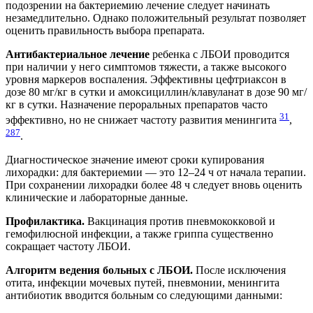
подозрении на бактериемию лечение следует начинать
незамедлительно. Однако положительный результат позволяет
оценить правильность выбора препарата.
Антибактериальное лечение
ребенка с ЛБОИ проводится
при наличии у него симптомов тяжести, а также высокого
уровня маркеров воспаления. Эффективны цефтриаксон в
дозе 80 мг/кг в сутки и амоксициллин/клавуланат в дозе 90 мг/
кг в сутки. Назначение пероральных препаратов часто
31
эффективно, но не снижает частоту развития менингита
,
287
.
Диагностическое значение имеют сроки купирования
лихорадки: для бактериемии — это 12–24 ч от начала терапии.
При сохранении лихорадки более 48 ч следует вновь оценить
клинические и лабораторные данные.
Профилактика.
Вакцинация против пневмококковой и
гемофилюсной инфекции, а также гриппа существенно
сокращает частоту ЛБОИ.
Алгоритм ведения больных с ЛБОИ.
После исключения
отита, инфекции мочевых путей, пневмонии, менингита
антибиотик вводится больным со следующими данными: