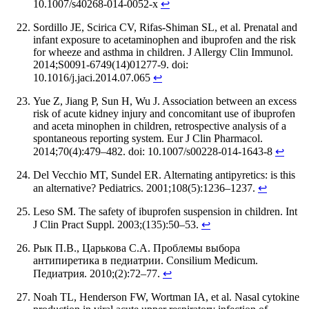
10.1007/s40268-014-0052-x
↩
Sordillo JE, Scirica CV, Rifas-Shiman SL, et al. Prenatal and
infant exposure to acetaminophen and ibuprofen and the risk
for wheeze and asthma in children. J Allergy Clin Immunol.
2014;S0091-6749(14)01277-9. doi:
10.1016/j.jaci.2014.07.065
↩
Yue Z, Jiang P, Sun H, Wu J. Association between an excess
risk of acute kidney injury and concomitant use of ibuprofen
and aceta minophen in children, retrospective analysis of a
spontaneous reporting system. Eur J Clin Pharmacol.
2014;70(4):479–482. doi: 10.1007/s00228-014-1643-8
↩
Del Vecchio MT, Sundel ER. Alternating antipyretics: is this
an alternative? Pediatrics. 2001;108(5):1236–1237.
↩
Leso SM. The safety of ibuprofen suspension in children. Int
J Clin Pract Suppl. 2003;(135):50–53.
↩
Рык П.В., Царькова С.А. Проблемы выбора
антипиретика в педиатрии. Consilium Medicum.
Педиатрия. 2010;(2):72–77.
↩
Noah TL, Henderson FW, Wortman IA, et al. Nasal cytokine