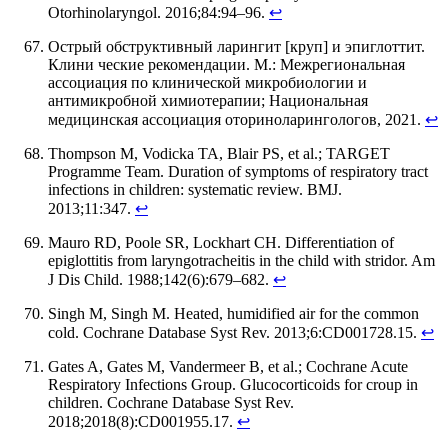
Otorhinolaryngol. 2016;84:94–96.
↩
Острый обструктивный ларингит [круп] и эпиглоттит.
Клини ческие рекомендации. М.: Межрегиональная
ассоциация по клинической микробиологии и
антимикробной химиотерапии; Национальная
медицинская ассоциация оториноларингологов, 2021.
↩
Thompson M, Vodicka TA, Blair PS, et al.; TARGET
Programme Team. Duration of symptoms of respiratory tract
infections in children: systematic review. BMJ.
2013;11:347.
↩
Mauro RD, Poole SR, Lockhart CH. Differentiation of
epiglottitis from laryngotracheitis in the child with stridor. Am
J Dis Child. 1988;142(6):679–682.
↩
Singh M, Singh M. Heated, humidified air for the common
cold. Cochrane Database Syst Rev. 2013;6:CD001728.15.
↩
Gates A, Gates M, Vandermeer B, et al.; Cochrane Acute
Respiratory Infections Group. Glucocorticoids for croup in
children. Cochrane Database Syst Rev.
2018;2018(8):CD001955.17.
↩