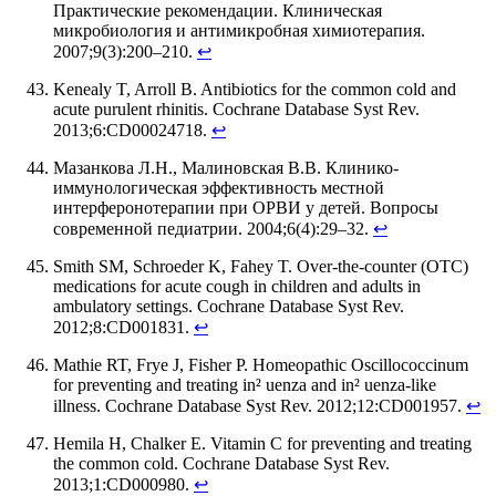
Практические рекомендации. Клиническая
микробиология и антимикробная химиотерапия.
2007;9(3):200–210.
↩
Kenealy T, Arroll B. Antibiotics for the common cold and
acute purulent rhinitis. Cochrane Database Syst Rev.
2013;6:CD00024718.
↩
Мазанкова Л.Н., Малиновская В.В. Клинико-
иммунологическая эффективность местной
интерферонотерапии при ОРВИ у детей. Вопросы
современной педиатрии. 2004;6(4):29–32.
↩
Smith SM, Schroeder K, Fahey T. Over-the-counter (OTC)
medications for acute cough in children and adults in
ambulatory settings. Cochrane Database Syst Rev.
2012;8:CD001831.
↩
Mathie RT, Frye J, Fisher P. Homeopathic Oscillococcinum
for preventing and treating in² uenza and in² uenza-like
illness. Cochrane Database Syst Rev. 2012;12:CD001957.
↩
Hemila H, Chalker E. Vitamin C for preventing and treating
the common cold. Cochrane Database Syst Rev.
2013;1:CD000980.
↩