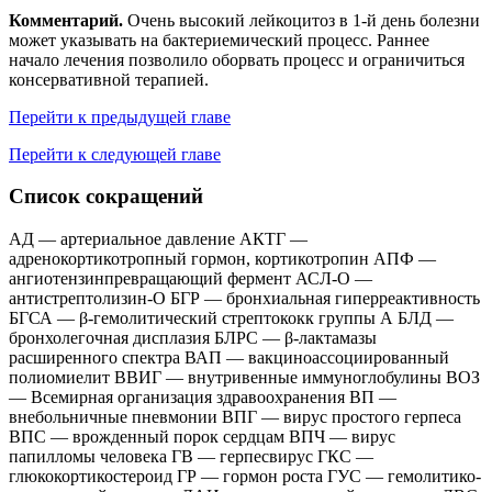
Комментарий.
Очень высокий лейкоцитоз в 1-й день болезни
может указывать на бактериемический процесс. Раннее
начало лечения позволило оборвать процесс и ограничиться
консервативной терапией.
Перейти к предыдущей главе
Перейти к следующей главе
Список сокращений
АД — артериальное давление АКТГ —
адренокортикотропный гормон, кортикотропин АПФ —
ангиотензинпревращающий фермент АСЛ-О —
антистрептолизин-О БГР — бронхиальная гиперреактивность
БГСА — β-гемолитический стрептококк группы А БЛД —
бронхолегочная дисплазия БЛРС — β-лактамазы
расширенного спектра ВАП — вакциноассоциированный
полиомиелит ВВИГ — внутривенные иммуноглобулины ВОЗ
— Всемирная организация здравоохранения ВП —
внебольничные пневмонии ВПГ — вирус простого герпеса
ВПС — врожденный порок сердцам ВПЧ — вирус
папилломы человека ГВ — герпесвирус ГКС —
глюкокортикостероид ГР — гормон роста ГУС — гемолитико-