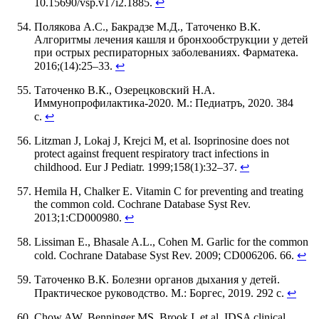
10.15690/vsp.v17i2.1885.
↩
Полякова А.С., Бакрадзе М.Д., Таточенко В.К.
Алгоритмы лечения кашля и бронхообструкции у детей
при острых респираторных заболеваниях. Фарматека.
2016;(14):25–33.
↩
Таточенко В.К., Озерецковский Н.А.
Иммунопрофилактика-2020. М.: Педиатръ, 2020. 384
с.
↩
Litzman J, Lokaj J, Krejci M, et al. Isoprinosine does not
protect against frequent respiratory tract infections in
childhood. Eur J Pediatr. 1999;158(1):32–37.
↩
Hemila H, Chalker E. Vitamin C for preventing and treating
the common cold. Cochrane Database Syst Rev.
2013;1:CD000980.
↩
Lissiman E., Bhasale A.L., Cohen M. Garlic for the common
cold. Cochrane Database Syst Rev. 2009; CD006206. 66.
↩
Таточенко В.К. Болезни органов дыхания у детей.
Практическое руководство. М.: Боргес, 2019. 292 с.
↩
Chow AW, Benninger MS, Brook I, et al. IDSA clinical