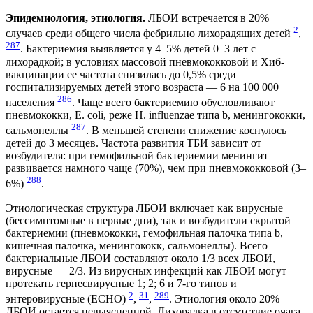
Эпидемиология, этиология.
ЛБОИ встречается в 20%
2
случаев среди общего числа фебрильно лихорадящих детей
,
287
. Бактериемия выявляется у 4–5% детей 0–3 лет с
лихорадкой; в условиях массовой пневмококковой и Хиб-
вакцинации ее частота снизилась до 0,5% среди
госпитализируемых детей этого возраста — 6 на 100 000
286
населения
. Чаще всего бактериемию обусловливают
пневмококки, E. coli, реже H. influenzae типа b, менингококки,
287
сальмонеллы
. В меньшей степени снижение коснулось
детей до 3 месяцев. Частота развития ТБИ зависит от
возбудителя: при гемофильной бактериемии менингит
развивается намного чаще (70%), чем при пневмококковой (3–
288
6%)
.
Этиологическая структура ЛБОИ включает как вирусные
(бессимптомные в первые дни), так и возбудители скрытой
бактериемии (пневмококки, гемофильная палочка типа b,
кишечная палочка, менингококк, сальмонеллы). Всего
бактериальные ЛБОИ составляют около 1/3 всех ЛБОИ,
вирусные — 2/3. Из вирусных инфекций как ЛБОИ могут
протекать герпесвирусные 1; 2; 6 и 7-го типов и
2
31
289
энтеровирусные (ECHO)
,
,
. Этиология около 20%
ЛБОИ остается невыясненной. Лихорадка в отсутствие очага