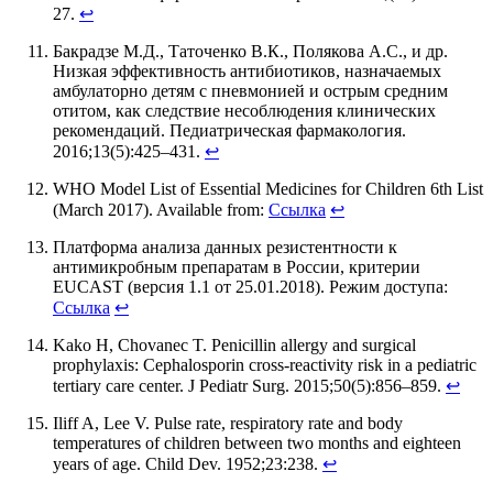
27.
↩
Бакрадзе М.Д., Таточенко В.К., Полякова А.С., и др.
Низкая эффективность антибиотиков, назначаемых
амбулаторно детям с пневмонией и острым средним
отитом, как следствие несоблюдения клинических
рекомендаций. Педиатрическая фармакология.
2016;13(5):425–431.
↩
WHO Model List of Essential Medicines for Children 6th List
(March 2017). Available from:
Ссылка
↩
Платформа анализа данных резистентности к
антимикробным препаратам в России, критерии
EUCAST (версия 1.1 от 25.01.2018). Режим доступа:
Ссылка
↩
Kako H, Chovanec T. Penicillin allergy and surgical
prophylaxis: Cephalosporin cross-reactivity risk in a pediatric
tertiary care center. J Pediatr Surg. 2015;50(5):856–859.
↩
Iliff A, Lee V. Pulse rate, respiratory rate and body
temperatures of children between two months and eighteen
years of age. Child Dev. 1952;23:238.
↩