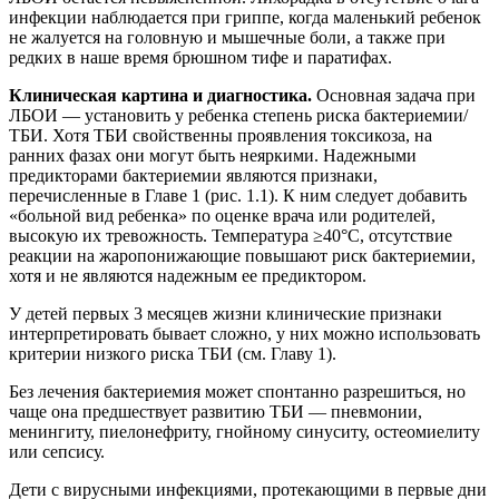
инфекции наблюдается при гриппе, когда маленький ребенок
не жалуется на головную и мышечные боли, а также при
редких в наше время брюшном тифе и паратифах.
Клиническая картина и диагностика.
Основная задача при
ЛБОИ — установить у ребенка степень риска бактериемии/
ТБИ. Хотя ТБИ свойственны проявления токсикоза, на
ранних фазах они могут быть неяркими. Надежными
предикторами бактериемии являются признаки,
перечисленные в Главе 1 (рис. 1.1). К ним следует добавить
«больной вид ребенка» по оценке врача или родителей,
высокую их тревожность. Температура ≥40°C, отсутствие
реакции на жаропонижающие повышают риск бактериемии,
хотя и не являются надежным ее предиктором.
У детей первых 3 месяцев жизни клинические признаки
интерпретировать бывает сложно, у них можно использовать
критерии низкого риска ТБИ (см. Главу 1).
Без лечения бактериемия может спонтанно разрешиться, но
чаще она предшествует развитию ТБИ — пневмонии,
менингиту, пиелонефриту, гнойному синуситу, остеомиелиту
или сепсису.
Дети с вирусными инфекциями, протекающими в первые дни