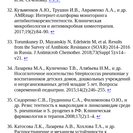
Кузьменков А.Ю., Трушин И.В., Авраменко А.А., и др.
AMRmap: Интернет-платформа мониторинга
антибиотикорезистентности. Клиническая
микробиология и антимикробная химиотерапия.
2017;19(2):84–90.
↩
Torumkuney D, Mayanskiy N, Edelstein M, et al. Results
from the Survey of Antibiotic Resistance (SOAR) 2014–2016
in Russia. J Antimicrob Chemother. 2018;73(Suppl 5):v14–
v21.
↩
Лазарева М.А., Куличенко Т.В., Алябьева Н.М., и др.
Носоглоточное носительство Streptococcus pneumoniae у
воспитанников детских домов, дошкольных учреждений
и неорганизованных детей младше 5 лет. Вопросы
современной педиатрии. 2015;14(2):246–255.
↩
Сидоренко С.В., Грудинина С.А., Филимонова О.Ю., и
др. Резис тентность к макролидам и линкозамидам среди
S. pneumoniae и S. pyogenes в РФ. Клиническая
фармакология и терапия.2008;17(2):1–4.
↩
Катосова Л.К., Лазарева А.В., Хохлова Т.А., и др.
Распространение и механизм устойчивости к