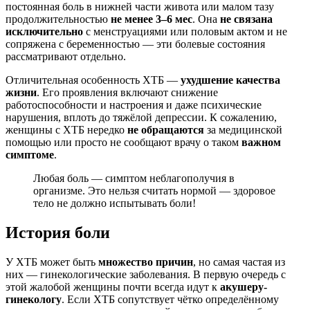
постоянная боль в нижней части живота или малом тазу
продолжительностью
не менее 3–6 мес
. Она
не связана
исключительно
с менструациями или половым актом и не
сопряжена с беременностью — эти болевые состояния
рассматривают отдельно.
Отличительная особенность ХТБ —
ухудшение качества
жизни
. Его проявления включают снижение
работоспособности и настроения и даже психические
нарушения, вплоть до тяжёлой депрессии. К сожалению,
женщины с ХТБ нередко
не обращаются
за медицинской
помощью или просто не сообщают врачу о таком
важном
симптоме
.
Любая боль — симптом неблагополучия в
организме. Это нельзя считать нормой — здоровое
тело не должно испытывать боли!
История боли
У ХТБ может быть
множество причин
, но самая частая из
них — гинекологические заболевания. В первую очередь с
этой жалобой женщины почти всегда идут к
акушеру-
гинекологу
. Если ХТБ сопутствует чётко определённому