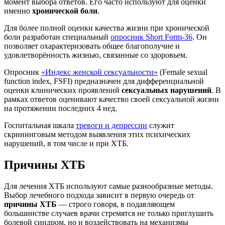
момент выбора ответов. Его часто используют для оценки
именно
хронической боли
.
Для более полной оценки качества жизни при хронической
боли разработан специальный
опросник Short Form-36
. Он
позволяет охарактеризовать общее благополучие и
удовлетворённость жизнью, связанные со здоровьем.
Опросник
«Индекс женской сексуальности»
(Female sexual
function index, FSFI) предназначен для дифференциальной
оценки клинических проявлений
сексуальных нарушений
. В
рамках ответов оценивают качество своей сексуальной жизни
на протяжении последних 4 нед.
Госпитальная шкала
тревоги и депрессии
служит
скрининговым методом выявления этих психических
нарушений, в том числе и при ХТБ.
Причины ХТБ
Для лечения ХТБ используют самые разнообразные методы.
Выбор лечебного подхода зависит в первую очередь от
причины ХТБ
— строго говоря, в подавляющем
большинстве случаев врачи стремятся не только приглушить
болевой синдром, но и воздействовать на механизмы