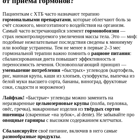
от приёма гормонов?
Пациенткам с ХТБ часто назначают терапию
гормональными препаратами
, которые облегчают боль за
счёт сложного, многоэтапного воздействия на организм.
Самый часто встречающийся элемент
гормонобоязни
—
страх неконтролируемого увеличения массы тела. Это — миф:
подобные нежелательные последствия сведены к минимуму
или вообще устранены. Тем не менее в первые 2–3 мес
гормональной терапии важно помнить о
рационе питания
:
сбалансированная диета повышает эффективность и
переносимость лечения. Основополагающий принцип —
уменьшение потребления
«быстрых» углеводов (картофель,
рис, манная крупа, каши из хлопьев, сухофрукты, выпечка из
белой муки высшего сорта, бананы, виноград, фруктовые
соки, сладости и мороженое)
Лайфхак!
«Быстрые» углеводы можно заменить на
неразваренные
цельнозерновые крупы
(полба, перловка,
овёс, гречка), макаронные изделия из
твёрдых сортов
пшеницы
(сваренные «на зубок», al dente). Не забывайте про
овощные гарниры
с высоким содержанием клетчатки.
Сбалансируйте
своё питание, включив в него самые
разнообразные продукты
.