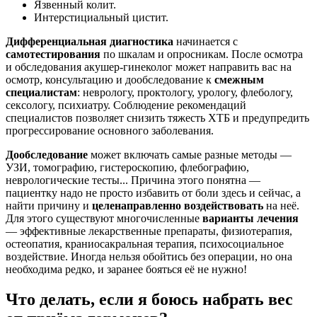
Язвенный колит.
Интерстициальный цистит.
Дифференциальная диагностика
начинается с
самотестирования
по шкалам и опросникам. После осмотра
и обследования акушер-гинеколог может направить вас на
осмотр, консультацию и дообследование к
смежным
специалистам
: неврологу, проктологу, урологу, флебологу,
сексологу, психиатру. Соблюдение рекомендаций
специалистов позволяет снизить тяжесть ХТБ и предупредить
прогрессирование основного заболевания.
Дообследование
может включать самые разные методы —
УЗИ, томографию, гистероскопию, флебографию,
неврологические тесты... Причина этого понятна —
пациентку надо не просто избавить от боли здесь и сейчас, а
найти причину и
целенаправленно воздействовать
на неё.
Для этого существуют многочисленные
варианты лечения
— эффективные лекарственные препараты, физиотерапия,
остеопатия, краниосакральная терапия, психосоциальное
воздействие. Иногда нельзя обойтись без операции, но она
необходима редко, и заранее бояться её не нужно!
Что делать, если я боюсь набрать вес