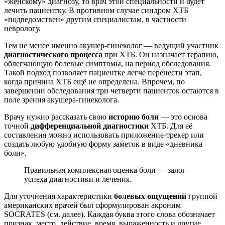
«женскому» диагнозу, то врач этой специальности и будет
лечить пациентку. В противном случае синдром ХТБ
«подведомствен» другим специалистам, в частности
неврологу.
Тем не менее именно акушер-гинеколог — ведущий участник
диагностического процесса
при ХТБ. Он назначает терапию,
облегчающую болевые симптомы, на период обследования.
Такой подход позволяет пациентке легче перенести этап,
когда причина ХТБ ещё не определена. Впрочем, по
завершении обследования три четверти пациенток остаются в
поле зрения акушера-гинеколога.
Врачу нужно рассказать свою
историю боли
— это основа
точной
дифференциальной диагностики
ХТБ. Для её
составления можно использовать приложение-трекер или
создать любую удобную форму заметок в виде «дневника
боли».
Правильная комплексная оценка боли — залог
успеха диагностики и лечения.
Для уточнения характеристики
болевых ощущений
группой
американских врачей был сформулирован акроним
SOCRATES (см. далее). Каждая буква этого слова обозначает
признак, место, действие, время, выраженность и другие