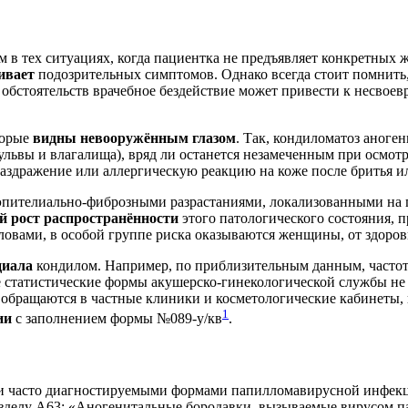
в тех ситуациях, когда пациентка не предъявляет конкретных 
ивает
подозрительных симптомов. Однако всегда стоит помнить
обстоятельств врачебное бездействие может привести к несвоев
торые
видны невооружённым глазом
. Так, кондиломатоз аноге
вульвы и влагалища), вряд ли останется незамеченным при осмот
аздражение или аллергическую реакцию на коже после бритья и
эпителиально-фиброзными разрастаниями, локализованными на 
й рост распространённости
этого патологического состояния, 
ловами, в особой группе риска оказываются женщины, от здоров
циала
кондилом. Например, по приблизительным данным, частота 
ые статистические формы акушерско-гинекологической службы н
и обращаются в частные клиники и косметологические кабинеты,
1
ии
с заполнением формы №089-у/кв
.
и часто диагностируемыми формами папилломавирусной инфекц
азделу А63: «Аногенитальные бородавки, вызываемые вирусом п