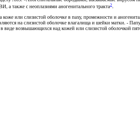
2
ВИ, а также с неоплазиями аногенитального тракта
.
а коже или слизистой оболочке в паху, промежности и аногенит
вляются на слизистой оболочке влагалища и шейки матки. - Па
в виде возвышающихся над кожей или слизистой оболочкой пят