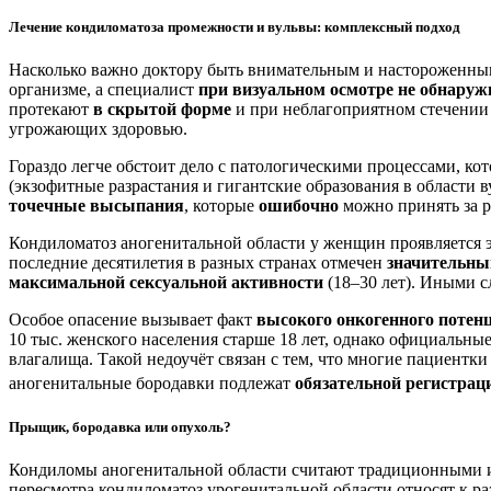
Лечение кондиломатоза промежности и вульвы: комплексный подход
Насколько важно доктору быть внимательным и настороженным 
организме, а специалист
при визуальном осмотре не обнаруж
протекают
в скрытой форме
и при неблагоприятном стечении 
угрожающих здоровью.
Гораздо легче обстоит дело с патологическими процессами, ко
(экзофитные разрастания и гигантские образования в области 
точечные высыпания
, которые
ошибочно
можно принять за р
Кондиломатоз аногенитальной области у женщин проявляется 
последние десятилетия в разных странах отмечен
значительны
максимальной сексуальной активности
(18–30 лет). Иными с
Особое опасение вызывает факт
высокого онкогенного потен
10 тыс. женского населения старше 18 лет, однако официальн
влагалища. Такой недоучёт связан с тем, что многие пациентк
аногенитальные бородавки подлежат
обязательной регистрац
Прыщик, бородавка или опухоль?
Кондиломы аногенитальной области считают традиционными 
пересмотра кондиломатоз урогенитальной области относят к р