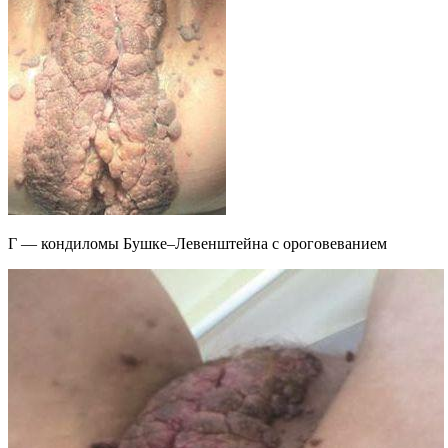
Г — кондиломы Бушке–Левенштейна с ороговеванием