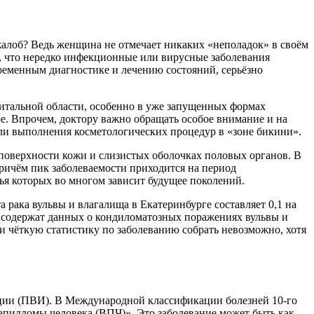
жалоб? Ведь женщина не отмечает никаких «неполадок» в своём
, что нередко инфекционные или вирусные заболевания
ременным диагностике и лечению состояний, серьёзно
нитальной области, особенно в уже запущенных формах
ре. Впрочем, доктору важно обращать особое внимание и на
ли выполнения косметологических процедур в «зоне бикини».
поверхности кожи и слизистых оболочках половых органов. В
причём пик заболеваемости приходится на период
ья которых во многом зависит будущее поколений.
рака вульвы и влагалища в Екатеринбурге составляет 0,1 на
е содержат данных о кондиломатозных поражениях вульвы и
 и чёткую статистику по заболеванию собрать невозможно, хотя
ии (ПВИ). В Международной классификации болезней 10-го
апилломы человека (ВПЧ)». Это заболевание может быть как