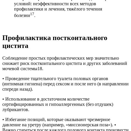
условий: неэффективности всех методов
профилактики и лечения, тяжёлого течения
17
болезни
.
Профилактика посткоитального
цистита
Соблюдение простых профилактических мер значительно
снижает риск посткоитального цистита и других заболеваний
мочевой системы18.
• Проведение тщательного туалета половых органов
(интимная гигиена) перед сексом и после него (в направлении
спереди назад).
• Использование в достаточном количестве
сертифицированных и гипоаллергенных (без отдушек)
лубрикантов.
• Избегание позиций, которые оказывают чрезмерное
давление на уретру (например, «миссионерская поза»). •
Важно стараться после каждого полового контакта произвести