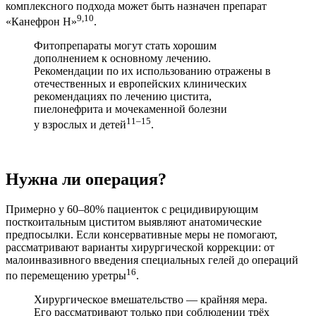
комплексного подхода может быть назначен препарат
9,10
«Канефрон Н»
.
Фитопрепараты могут стать хорошим
дополнением к основному лечению.
Рекомендации по их использованию отражены в
отечественных и европейских клинических
рекомендациях по лечению цистита,
пиелонефрита и мочекаменной болезни
11–15
у взрослых и детей
.
Нужна ли операция?
Примерно у 60–80% пациенток с рецидивирующим
посткоитальным циститом выявляют анатомические
предпосылки. Если консервативные меры не помогают,
рассматривают варианты хирургической коррекции: от
малоинвазивного введения специальных гелей до операций
16
по перемещению уретры
.
Хирургическое вмешательство — крайняя мера.
Его рассматривают только при соблюдении трёх