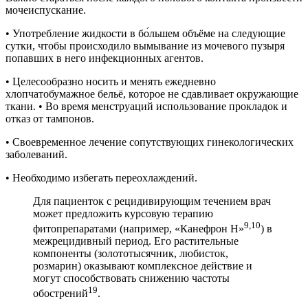
мочеиспускание.
• Употребление жидкости в бо́льшем объёме на следующие
сутки, чтобы происходило вымывание из мочевого пузыря
попавших в него инфекционных агентов.
• Целесообразно носить и менять ежедневно
хлопчатобумажное бельё, которое не сдавливает окружающие
ткани. • Во время менструаций использование прокладок и
отказ от тампонов.
• Своевременное лечение сопутствующих гинекологических
заболеваний.
• Необходимо избегать переохлаждений.
Для пациенток с рецидивирующим течением врач
может предложить курсовую терапию
9,10
фитопрепаратами (например, «Канефрон Н»
) в
межрецидивный период. Его растительные
компоненты (золототысячник, любисток,
розмарин) оказывают комплексное действие и
могут способствовать снижению частоты
19
обострений
.