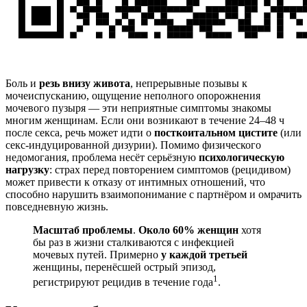
Боль и
резь внизу живота
, непрерывные позывы к
мочеиспусканию, ощущение неполного опорожнения
мочевого пузыря — эти неприятные симптомы знакомы
многим женщинам. Если они возникают в течение 24–48 ч
после секса, речь может идти о
посткоитальном цистите
(или
секс-индуцированной дизурии). Помимо физического
недомогания, проблема несёт серьёзную
психологическую
нагрузку
: страх перед повторением симптомов (рецидивом)
может привести к отказу от интимных отношений, что
способно нарушить взаимопонимание с партнёром и омрачить
повседневную жизнь.
Масштаб проблемы
.
Около 60% женщин
хотя
бы раз в жизни сталкиваются с инфекцией
мочевых путей. Примерно
у каждой третьей
женщины, перенёсшей острый эпизод,
1
регистрируют рецидив в течение года
.