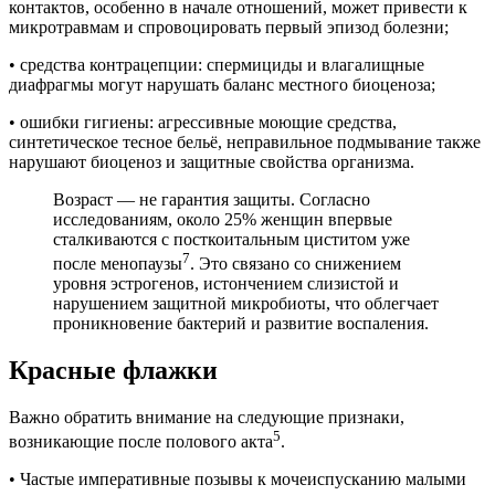
контактов, особенно в начале отношений, может привести к
микротравмам и спровоцировать первый эпизод болезни;
• средства контрацепции: спермициды и влагалищные
диафрагмы могут нарушать баланс местного биоценоза;
• ошибки гигиены: агрессивные моющие средства,
синтетическое тесное бельё, неправильное подмывание также
нарушают биоценоз и защитные свойства организма.
Возраст — не гарантия защиты. Согласно
исследованиям, около 25% женщин впервые
сталкиваются с посткоитальным циститом уже
7
после менопаузы
. Это связано со снижением
уровня эстрогенов, истончением слизистой и
нарушением защитной микробиоты, что облегчает
проникновение бактерий и развитие воспаления.
Красные флажки
Важно обратить внимание на следующие признаки,
5
возникающие после полового акта
.
• Частые императивные позывы к мочеиспусканию малыми