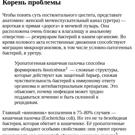
Корень проблемы
Чтобы понять суть посткоитального цистита, представьте
анатомию: женский мочеиспускательный канал (уретра) —
короткая и прямая «дорога» в мочевой пузырь. Она
расположена очень близко к влагалищу и анальному
отверстию — резервуарам бактерий в нашем организме. Во
время полового акта естественные движения способствуют
миграции микроорганизмов, в том числе условно-патогенных
бактерий, в уретру.
Уропатогенная кишечная палочка способна
2
формировать биоплёнки
— сложные структуры,
которые действуют как защитный барьер, снижая
чувствительность бактерий к иммунному ответу
организма и антибактериальным препаратам. Это
объясняет, почему инфекция может трудно
поддаваться лечению и быть склонной к
рецидивам.
Главный «виновник» воспаления в 75–80% случаев —
кишечная палочка (Escherichia coli). Но это не та безобидная
бактерия, которая обитает в кишечнике. Её уропатогенные
штаммы обладают особыми свойствами: они умеют прочно
3