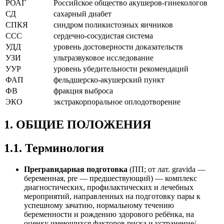
РОАГ
Российское общество акушеров-гинекологов
СД
сахарный диабет
СПКЯ
синдром поликистозных яичников
ССС
сердечно-сосудистая система
УДД
уровень достоверности доказательств
УЗИ
ультразвуковое исследование
УУР
уровень убедительности рекомендаций
ФАП
фельдшерско-акушерский пункт
ФВ
фракция выброса
ЭКО
экстракорпоральное оплодотворение
1. ОБЩИЕ ПОЛОЖЕНИЯ
1.1. Терминология
Прегравидарная подготовка
(ПП; от лат. gravida —
беременная, pre — предшествующий) — комплекс
диагностических, профилактических и лечебных
мероприятий, направленных на подготовку пары к
успешному зачатию, нормальному течению
беременности и рождению здорового ребёнка, на
оценку имеющихся факторов риска и устранение/