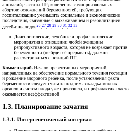
аномалий; частоты ПР; количества самопроизвольных
абортов; осложнений беременностей, требующих
госпитализации; уменьшить социальные и экономические
последствия, связанные с выхаживанием и реабилитацией
26
27
28
29
30
31
32
33
детей-инвалидов
,
,
,
,
,
,
,
.
Диагностические, лечебные и профилактические
мероприятия в отношении любой женщины
репродуктивного возраста, которая не возражает против
беременности (не будет её прерывать), должны
рассматриваться с позиций ПП.
Комментарий.
Начало превентивных мероприятий,
направленных на обеспечение нормального течения гестации
и рождение здорового ребёнка, после установления факта
беременности следует считать поздним: закладка многих
органов и систем плода уже произошла, и профилактика часто
оказывается неэффективной.
1.3. Планирование зачатия
1.3.1. Интергенетический интервал
Промежуток времени между рождением ребёнка и