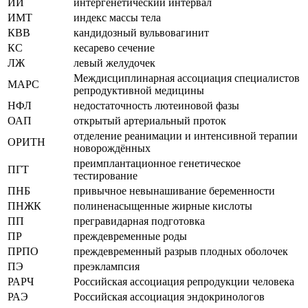
ИИ
интергенетический интервал
ИМТ
индекс массы тела
КВВ
кандидозный вульвовагинит
КС
кесарево сечение
ЛЖ
левый желудочек
Междисциплинарная ассоциация специалистов
МАРС
репродуктивной медицины
НФЛ
недостаточность лютеиновой фазы
ОАП
открытый артериальный проток
отделение реанимации и интенсивной терапии
ОРИТН
новорождённых
преимплантационное генетическое
ПГТ
тестирование
ПНБ
привычное невынашивание беременности
ПНЖК
полиненасыщенные жирные кислоты
ПП
прегравидарная подготовка
ПР
преждевременные роды
ПРПО
преждевременный разрыв плодных оболочек
ПЭ
преэклампсия
РАРЧ
Российская ассоциация репродукции человека
РАЭ
Российская ассоциация эндокринологов