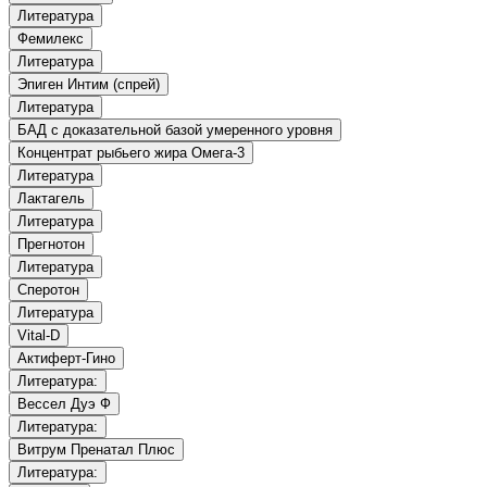
Литература
Фемилекс
Литература
Эпиген Интим (спрей)
Литература
БАД с доказательной базой умеренного уровня
Концентрат рыбьего жира Омега-3
Литература
Лактагель
Литература
Прегнотон
Литература
Сперотон
Литература
Vital-D
Актиферт-Гино
Литература:
Вессел Дуэ Ф
Литература:
Витрум Пренатал Плюс
Литература: