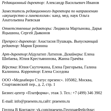
Редакционный директор:
Александр Васильевич Иванов
Заместитель редакционного директора по направлению
«акушерство и гинекология»:
канд. мед. наук Ольга
Анатольевна Раевская
Ответственные редакторы:
Людмила Мартынова, Дарья
Яцышина, Сергей Дьяконов
Препресс-директор:
Анастасия Пушкарь.
Выпускающий
редактор:
Мария Еронина
Арт-директор
:Абдулатип Латипов.
Дизайнеры
: Елена
Шибаева, Юлия Крестьянинова, Жанна Грачёва
Вёрстка
: Юлия Скуточкина, Елена Григорьева, Галина
Калинина.
Корректор
: Елена Соседова
ООО «Медиабюро Статус презенс». 105082, Москва,
Спартаковский пер., д. 2, стр. 1
Бизнес-центр «Платформа», этаж 3. Тел.: +7 (499) 346 3902
E-mail: info@praesens.ru,сайт: praesens.ru
Группа В Контакте: vk.com/praesens.ГруппавФейсбуке: