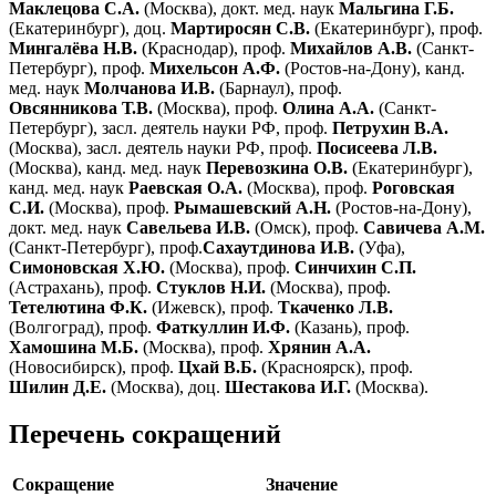
Маклецова С.А.
(Москва), докт. мед. наук
Мальгина Г.Б.
(Екатеринбург), доц.
Мартиросян С.В.
(Екатеринбург), проф.
Мингалёва Н.В.
(Краснодар), проф.
Михайлов А.В.
(Санкт-
Петербург), проф.
Михельсон А.Ф.
(Ростов-на-Дону), канд.
мед. наук
Молчанова И.В.
(Барнаул), проф.
Овсянникова Т.В.
(Москва), проф.
Олина А.А.
(Санкт-
Петербург), засл. деятель науки РФ, проф.
Петрухин В.А.
(Москва), засл. деятель науки РФ, проф.
Посисеева Л.В.
(Москва), канд. мед. наук
Перевозкина О.В.
(Екатеринбург),
канд. мед. наук
Раевская О.А.
(Москва), проф.
Роговская
С.И.
(Москва), проф.
Рымашевский А.Н.
(Ростов-на-Дону),
докт. мед. наук
Савельева И.В.
(Омск), проф.
Савичева А.М.
(Санкт-Петербург), проф.
Сахаутдинова И.В.
(Уфа),
Симоновская Х.Ю.
(Москва), проф.
Синчихин С.П.
(Астрахань), проф.
Стуклов Н.И.
(Москва), проф.
Тетелютина Ф.К.
(Ижевск), проф.
Ткаченко Л.В.
(Волгоград), проф.
Фаткуллин И.Ф.
(Казань), проф.
Хамошина М.Б.
(Москва), проф.
Хрянин А.А.
(Новосибирск), проф.
Цхай В.Б.
(Красноярск), проф.
Шилин Д.Е.
(Москва), доц.
Шестакова И.Г.
(Москва).
Перечень сокращений
Сокращение
Значение