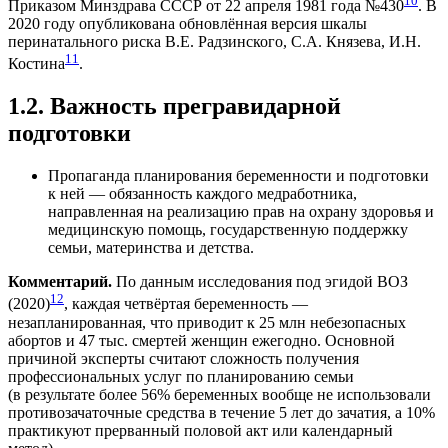
10
Приказом Минздрава СССР от 22 апреля 1981 года №430
. В
2020 году опубликована обновлённая версия шкалы
перинатального риска В.Е. Радзинского, С.А. Князева, И.Н.
11
Костина
.
1.2. Важность прегравидарной
подготовки
Пропаганда планирования беременности и подготовки
к ней — обязанность каждого медработника,
направленная на реализацию прав на охрану здоровья и
медицинскую помощь, государственную поддержку
семьи, материнства и детства.
Комментарий.
По данным исследования под эгидой ВОЗ
12
(2020)
, каждая четвёртая беременность —
незапланированная, что приводит к 25 млн небезопасных
абортов и 47 тыс. смертей женщин ежегодно. Основной
причиной эксперты считают сложность получения
профессиональных услуг по планированию семьи
(в результате более 56% беременных вообще не использовали
противозачаточные средства в течение 5 лет до зачатия, а 10%
практикуют прерванный половой акт или календарный