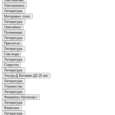
Лактобаланс
Лактожиналь
Литература:
Митеравел плюс
Литература:
Омегабиол
Полижинакс
Литература:
Прегнотон
Литература:
Саксенда
Литература:
Сперотон
Литература:
Ультра-Д Витамин Д3 25 мкг
Литература:
Утрожестан
Литература:
Фемибион Наталкер I
Литература:
Фемилекс
Литература: