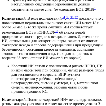
наступлением следующей беременности должен
5
составлять не менее 2 лет (руководство ВОЗ, 2018)
.
34
35
36
37
Комментарий.
В ряде исследований
,
,
,
показано, что с
повышенным перинатальным риском связан ИИ менее 18 и
более 59 мес. В то же время 2-летний ИИ соответствует
38
рекомендации ВОЗ и ЮНИСЕФ
об аналогичной
продолжительности грудного вскармливания. Длительность
ИИ, оптимальная для конкретной пары, зависит от многих
факторов: исхода и способа родоразрешения при предыдущей
беременности, состояния здоровья женщины, социально-
экономического положения и т.д. (так, для пациенток в
возрасте 35 лет и старше ИИ может быть короче).
Короткий ИИ связан с повышенным риском ПРПО, ПР,
низкой массы тела при рождении, малых размеров плода
для гестационного возраста, ВПР, аутизма
и шизофрении у ребёнка, гибели плода/
новорождённого, анемии у матери, ПЭ, материнской
смерти, мертворождения, разрыва матки после
предшествующего КС.
Комментарий.
Понятие «короткий ИИ» не стандартизовано:
разные авторы указывают в таком качестве промежуток от 3