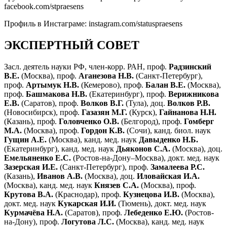
facebook.com/stpraesens
Профиль в Инстаграме: instagram.com/statuspraesens
ЭКСПЕРТНЫЙ СОВЕТ
Засл. деятель науки РФ, член-корр. РАН, проф.
Радзинский
В.Е.
(Москва), проф.
Аганезова Н.В.
(Санкт-Петербург),
проф.
Артымук Н.В.
(Кемерово), проф.
Балан В.Е.
(Москва),
проф.
Башмакова Н.В.
(Екатеринбург), проф.
Верижникова
Е.В.
(Саратов), проф.
Волков В.Г.
(Тула), доц.
Волков Р.В.
(Новосибирск), проф.
Газазян М.Г.
(Курск),
Гайнанова Н.Н.
(Казань), проф.
Головченко О.В.
(Белгород), проф.
Гомберг
М.А.
(Москва), проф.
Гордон К.В.
(Сочи), канд. биол. наук
Гущин А.Е.
(Москва), канд. мед. наук
Давыденко Н.Б.
(Екатеринбург), канд. мед. наук
Дьяконов С.А.
(Москва), доц.
Емельяненко Е.С.
(Ростов-на-Дону–Москва), докт. мед. наук
Зазерская И.Е.
(Санкт-Петербург), проф.
Замалеева Р.С.
(Казань),
Иванов А.В.
(Москва), доц.
Иловайская И.А.
(Москва), канд. мед. наук
Князев С.А.
(Москва), проф.
Крутова В.А.
(Краснодар), проф.
Кузнецова И.В.
(Москва),
докт. мед. наук
Кукарская И.И.
(Тюмень), докт. мед. наук
Курмачёва Н.А.
(Саратов), проф.
Лебеденко Е.Ю.
(Ростов-
на-Дону), проф.
Логутова Л.С.
(Москва), канд. мед. наук