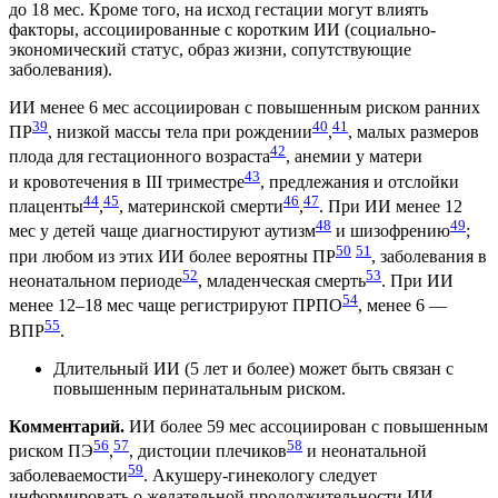
до 18 мес. Кроме того, на исход гестации могут влиять
факторы, ассоциированные с коротким ИИ (социально-
экономический статус, образ жизни, сопутствующие
заболевания).
ИИ менее 6 мес ассоциирован с повышенным риском ранних
39
40
41
ПР
, низкой массы тела при рождении
,
, малых размеров
42
плода для гестационного возраста
, анемии у матери
43
и кровотечения в III триместре
, предлежания и отслойки
44
45
46
47
плаценты
,
, материнской смерти
,
. При ИИ менее 12
48
49
мес у детей чаще диагностируют аутизм
и шизофрению
;
50
51
при любом из этих ИИ более вероятны ПР
, заболевания в
52
53
неонатальном периоде
, младенческая смерть
. При ИИ
54
менее 12–18 мес чаще регистрируют ПРПО
, менее 6 —
55
ВПР
.
Длительный ИИ (5 лет и более) может быть связан с
повышенным перинатальным риском.
Комментарий.
ИИ более 59 мес ассоциирован с повышенным
56
57
58
риском ПЭ
,
, дистоции плечиков
и неонатальной
59
заболеваемости
. Акушеру-гинекологу следует
информировать о желательной продолжительности ИИ