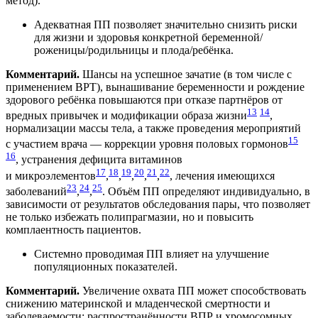
метод).
Адекватная ПП позволяет значительно снизить риски
для жизни и здоровья конкретной беременной/
роженицы/родильницы и плода/ребёнка.
Комментарий.
Шансы на успешное зачатие (в том числе с
применением ВРТ), вынашивание беременности и рождение
здорового ребёнка повышаются при отказе партнёров от
13
14
вредных привычек и модификации образа жизни
,
нормализации массы тела, а также проведения мероприятий
15
с участием врача — коррекции уровня половых гормонов
16
, устранения дефицита витаминов
17
18
19
20
21
22
и микроэлементов
,
,
,
,
,
, лечения имеющихся
23
24
25
заболеваний
,
,
. Объём ПП определяют индивидуально, в
зависимости от результатов обследования пары, что позволяет
не только избежать полипрагмазии, но и повысить
комплаентность пациентов.
Системно проводимая ПП влияет на улучшение
популяционных показателей.
Комментарий.
Увеличение охвата ПП может способствовать
снижению материнской и младенческой смертности и
заболеваемости; распространённости ВПР и хромосомных