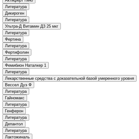
Актиферт Гино
Литература
Дикироген
Литература
Ультра-Д Витамин Д3 25 мкг
Литература
Фертина
Литература
Фертифолин
Литература
Фемибион Наталкер 1
Литература
Лекарственные средства с доказательной базой умеренного уровня
Вессел Дуэ Ф
Литература
Гайномакс
Литература
Генферон
Литература
Депантол
Литература
Лактожиналь