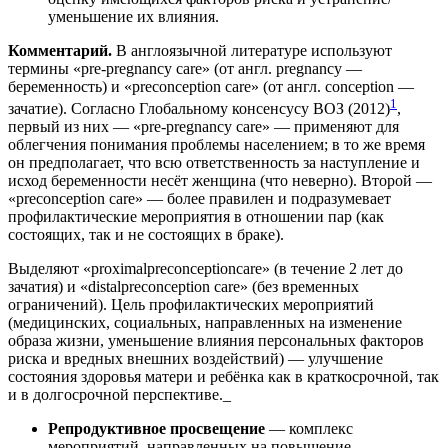
уменьшение их влияния.
Комментарий.
В англоязычной литературе используют
термины «pre-pregnancy care» (от англ. pregnancy —
беременность) и «рreconception care» (от англ. conception —
1
зачатие). Согласно Глобальному консенсусу ВОЗ (2012)
,
первый из них — «pre-pregnancy care» — применяют для
облегчения понимания проблемы населением; в то же время
он предполагает, что всю ответственность за наступление и
исход беременности несёт женщина (что неверно). Второй —
«рreconception care» — более правилен и подразумевает
профилактические мероприятия в отношении пар (как
состоящих, так и не состоящих в браке).
Выделяют «proximalpreconceptioncare» (в течение 2 лет до
зачатия) и «distalpreconception care» (без временных
ограничений). Цель профилактических мероприятий
(медицинских, социальных, направленных на изменение
образа жизни, уменьшение влияния персональных факторов
риска и вредных внешних воздействий) — улучшение
состояния здоровья матери и ребёнка как в краткосрочной, так
и в долгосрочной перспективе._
Репродуктивное просвещение
— комплекс
мероприятий, направленных на повышение