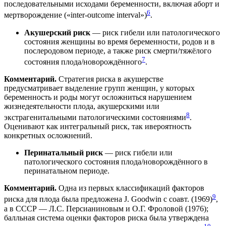
последовательными исходами беременности, включая аборт и
6
мертворождение («inter-outcome interval»)
.
Акушерский риск
— риск гибели или патологического
состояния женщины во время беременности, родов и в
послеродовом периоде, а также риск смерти/тяжёлого
7
состояния плода/новорождённого
.
Комментарий.
Стратегия риска в акушерстве
предусматривает выделение групп женщин, у которых
беременность и роды могут осложниться нарушением
жизнедеятельности плода, акушерскими или
8
экстрагенитальными патологическими состояниями
.
Оценивают как интегральный риск, так ивероятность
конкретных осложнений.
Перинатальный риск
— риск гибели или
патологического состояния плода/новорождённого в
перинатальном периоде.
Комментарий.
Одна из первых классификаций факторов
9
риска для плода была предложена J. Goodwin с соавт. (1969)
,
а в СССР — Л.С. Персианиновым и О.Г. Фроловой (1976);
балльная система оценки факторов риска была утверждена