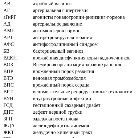
АВ
аэробный вагинит
АГ
артериальная гипертензия
аГнРГ
агонисты гонадотропин-рилизинг-гормона
АД
артериальное давление
АМГ
антимюллеров гормон
АРТ
антиретровирусная терапия
АФС
антифосфолипидный синдром
БВ
бактериальный вагиноз
ВДКН
врождённая дисфункция коры надпочечников
ВОЗ
Всемирная организация здравоохранения
ВПР
врождённый порок развития
ВТЭ
венозная тромбоэмболия
ВПС
врождённый порок сердца
ВРТ
вспомогательные репродуктивные технологии
ВУИ
внутриутробные инфекции
ГСД
гестационный сахарный диабет
ДНТ
дефект нервной трубки
ЗРП
задержка роста плода
ЖДА
железодефицитная анемия
ЖКТ
желудочно-кишечный тракт