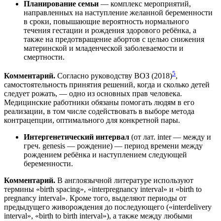
Планирование семьи
— комплекс мероприятий,
направленных на наступление желанной беременности
в сроки, повышающие вероятность нормального
течения гестации и рождения здорового ребёнка, а
также на предотвращение абортов с целью снижения
материнской и младенческой заболеваемости и
смертности.
5
Комментарий.
Согласно руководству ВОЗ (2018)
,
самостоятельность принятия решений, когда и сколько детей
следует рожать, — одно из основных прав человека.
Медицинские работники обязаны помогать людям в его
реализации, в том числе содействовать в выборе метода
контрацепции, оптимального для конкретной пары.
Интергенетический интервал
(от лат. inter — между и
греч. genesis — рождение) — период времени между
рождением ребёнка и наступлением следующей
беременности.
Комментарий.
В англоязычной литературе используют
термины «birth spacing», «interpregnancy interval» и «birth to
pregnancy interval». Кроме того, выделяют периоды от
предыдущего живорождения до последующего («interdelivery
interval», «birth to birth interval»), а также между любыми