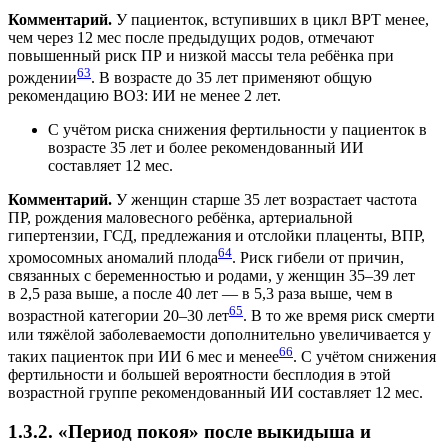
Комментарий.
У пациенток, вступивших в цикл ВРТ менее,
чем через 12 мес после предыдущих родов, отмечают
повышенный риск ПР и низкой массы тела ребёнка при
63
рождении
. В возрасте до 35 лет применяют общую
рекомендацию ВОЗ: ИИ не менее 2 лет.
С учётом риска снижения фертильности у пациенток в
возрасте 35 лет и более рекомендованный ИИ
составляет 12 мес.
Комментарий.
У женщин старше 35 лет возрастает частота
ПР, рождения маловесного ребёнка, артериальной
гипертензии, ГСД, предлежания и отслойки плаценты, ВПР,
64
хромосомных аномалий плода
. Риск гибели от причин,
связанных с беременностью и родами, у женщин 35–39 лет
в 2,5 раза выше, а после 40 лет — в 5,3 раза выше, чем в
65
возрастной категории 20–30 лет
. В то же время риск смерти
или тяжёлой заболеваемости дополнительно увеличивается у
66
таких пациенток при ИИ 6 мес и менее
. С учётом снижения
фертильности и большей вероятности бесплодия в этой
возрастной группе рекомендованный ИИ составляет 12 мес.
1.3.2. «Период покоя» после выкидыша и