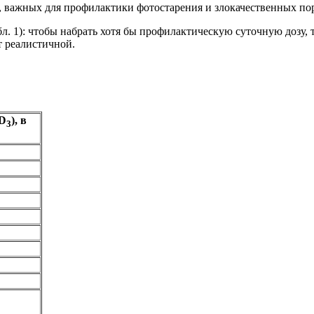
 важных для профилактики фотостарения и злокачественных пор
бл. 1): чтобы набрать хотя бы профилактическую суточную дозу, 
т реалистичной.
D
), в
3