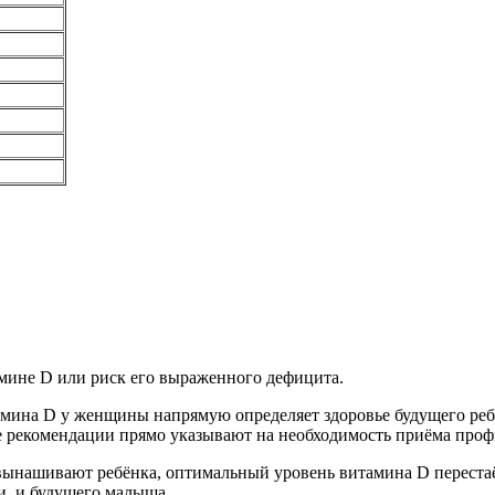
мине D или риск его выраженного дефицита.
мина D у женщины напрямую определяет здоровье будущего ребё
рекомендации прямо указывают на необходимость приёма профил
вынашивают ребёнка, оптимальный уровень витамина D перестаё
и, и будущего малыша.