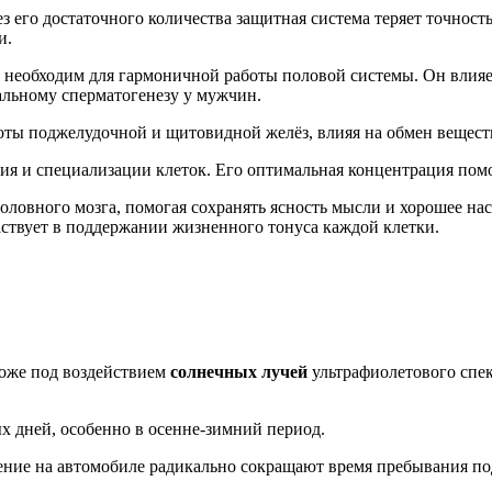
его достаточного количества защитная система теряет точност
и.
необходим для гармоничной работы половой системы. Он влияе
альному сперматогенезу у мужчин.
оты поджелудочной и щитовидной желёз, влияя на обмен веществ
ия и спе­циа­лизации клеток. Его оптимальная концентрация пом
ловного мозга, помогая сохранять ясность мысли и хорошее наст
частвует в поддержании жизненного тонуса каждой клетки.
коже под воздействием
солнечных лучей
ультрафиолетового спек
х дней, особенно в осенне-зимний период.
ение на автомобиле радикально сокращают время пребывания по