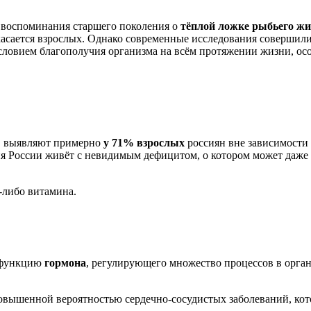
 воспоминания старшего поколения о
тёплой ложке рыбьего ж
о касается взрослых. Однако современные исследования совершил
овием благополучия организма на всём протяжении жизни, осо
 D выявляют примерно
у 71% взрослых
россиян вне зависимости
я России живёт с невидимым дефицитом, о котором может даже 
-либо витамина.
т функцию
гормона
, регулирующего множество процессов в орган
вышенной вероятностью сердечно-сосудистых заболеваний, кото