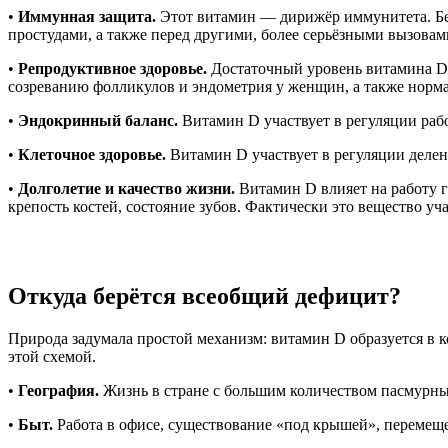
•
Иммунная защита.
Этот витамин — дирижёр иммунитета. Без 
простудами, а также перед другими, более серьёзными вызовам
•
Репродуктивное здоровье.
Достаточный уровень витамина D 
созреванию фолликулов и эндометрия у женщин, а также норм
•
Эндокринный баланс.
Витамин D участвует в регуляции раб
•
Клеточное здоровье.
Витамин D участвует в регуляции делен
•
Долголетие и качество жизни.
Витамин D влияет на работу го
крепость костей, состояние зубов. Фактически это вещество у
Откуда берётся всеобщий дефицит?
Природа задумала простой механизм: витамин D образуется в 
этой схемой.
•
География.
Жизнь в стране с большим количеством пасмурны
•
Быт.
Работа в офисе, существование «под крышей», перемещ