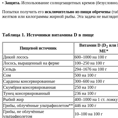
•
Защита.
Использование солнцезащитных кремов (безусловно,
Попытки получить его
исключительно из пищи обречены
(та
желтков или килограммы жирной рыбы. Эта задача не выгляди
Таблица 1. Источники витамина D в пище
Витамин D (D
или 
2
Пищевой источник
МЕ*
Дикий лосось
600–1000 на 100 г
Лосось, выращенный на ферме
100–250 на 100 г
Сельдь
294–1676 на 100 г
Сом
500 на 100 г
Сардины консервированные
300–600 на 100 г
Скумбрия консервированная
250 на 100 г
Тунец консервированный
236 на 100 г
Рыбий жир
400–1000 на 1 ст. ложку
Грибы, облучённые ультрафиолетом**
446 на 100 г
Грибы, не облучённые
10–100 на 100 г
ультрафиолетом