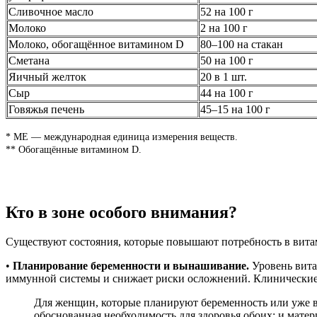
Сливочное масло
52 на 100 г
Молоко
2 на 100 г
Молоко, обогащённое витамином D
80–100 на стакан
Сметана
50 на 100 г
Яичный желток
20 в 1 шт.
Сыр
44 на 100 г
Говяжья печень
45–15 на 100 г
* МЕ — международная единица измерения веществ.
** Обогащённые витамином D.
Кто в зоне особого внимания?
Существуют состояния, которые повышают потребность в вита
•
Планирование беременности и вынашивание.
Уровень вита
иммунной системы и снижает риски осложнений. Клинические 
Для женщин, которые планируют беременность или уже 
обоснованная необходимость для здоровья обоих: и матер