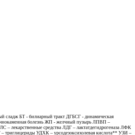
й сладж БТ - билиарный тракт ДГБСГ - динамическая
чнокаменная болезнь ЖП - желчный пузырь ЛПВП –
С – лекарственные средства ЛДГ – лактатдегидрогеназа ЛФК
 – триглицериды УДХК – урсодезоксихолевая кислота** УЗИ –