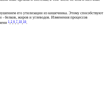
арушением его утилизации из кишечника. Этому способствуют
- белков, жиров и углеводов. Изменения процессов
1
2
6
7
10
16
ечени
,
,
,
,
,
.