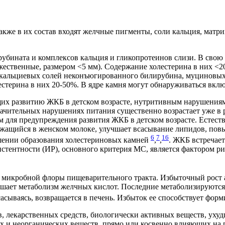
кже в их состав входят желчные пигменты, соли кальция, матр
бината и комплексов кальция и гликопротеинов слизи. В свою оч
ественные, размером <5 мм). Содержание холестерина в них <2
з кальциевых солей неконъюгированного билирубина, муциновых 
естерина в них 20-50%. В ядре камня могут обнаруживаться вкл
их развитию ЖКБ в детском возрасте, нутритивным нарушениям
начительных нарушениях питания существенно возрастает уже в 
м для предупреждения развития ЖКБ в детском возрасте. Естес
жащийся в женском молоке, улучшает всасывание липидов, пов
6
7
16
ошении образования холестериновых камней
,
,
. ЖКБ встречае
ентности (ИР), основного критерия МС, является фактором риск
 микробной флоры пищеварительного тракта. Избыточный рост 
ушает метаболизм желчных кислот. Последние метаболизируются 
всасываясь, возвращается в печень. Избыток ее способствует 
, лекарственных средств, биологически активных веществ, ухуд
х и неорганических веществ, прямо или косвенно влияющих на 