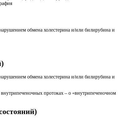
графия
 нарушением обмена холестерина и/или билирубина и
й)
 нарушением обмена холестерина и/или билирубина и
во внутрипеченочных протоках – о «внутрипеченочном
 состояний)