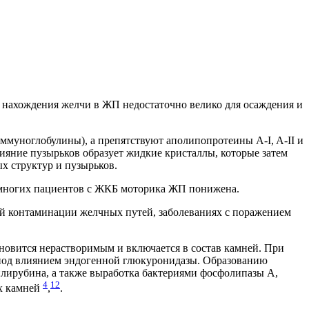
 нахождения желчи в ЖП недостаточно велико для осаждения и
муноглобулины), а препятствуют аполипопротеины А-I, A-II и
лияние пузырьков образует жидкие кристаллы, которые затем
х структур и пузырьков.
 многих пациентов с ЖКБ моторика ЖП понижена.
ой контаминации желчных путей, заболеваниях с поражением
овится нерастворимым и включается в состав камней. При
х под влиянием эндогенной глюкуронидазы. Образованию
ирубина, а также выработка бактериями фосфолипазы А,
4
12
ых камней
,
.