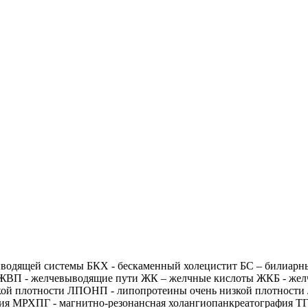
водящей системы БКХ - бескаменный холецистит БС – билиарны
ЖВП - желчевыводящие пути ЖК – желчные кислоты ЖКБ - жел
й плотности ЛПОНП - липопротеины очень низкой плотности Л
фия МРХПГ - магнитно-резонансная холангиопанкреатография ТГ