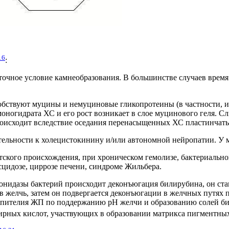
16
:
точное условие камнеобразования. В большинстве случаев время
бствуют муцины и немуциновые гликопротеины (в частности, им
оногидрата ХС и его рост возникает в слое муцинового геля. С
оисходит вследствие оседания перенасыщенных ХС пластинчаты
ельности к холецистокинину и/или автономной нейропатии. У
тского происхождения, при хроническом гемолизе, бактериальн
сцидозе, циррозе печени, синдроме Жильбера.
идазы бактерий происходит деконъюгация билирубина, он стан
 в желчь, затем он подвергается деконъюгации в желчных путя
пителия ЖП по поддержанию рН желчи и образованию солей бил
жирных кислот, участвующих в образовании матрикса пигментн