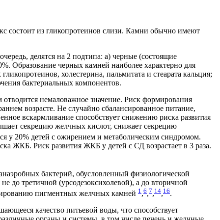
икс состоит из гликопротеинов слизи. Камни обычно имеют
ередь, делятся на 2 подтипа: а) черные (состоящие
0%. Образование черных камней наиболее характерно для
гликопротеинов, холестерина, пальмитата и стеарата кальция;
ючения бактериальных компонентов.
 отводится немаловажное значение. Риск формирования
раннем возрасте. Не случайно сбалансированное питание,
твенное вскармливание способствует снижению риска развития
ышает секрецию желчных кислот, снижает секрецию
тся у 20% детей с ожирением и метаболическим синдромом.
а ЖКБ. Риск развития ЖКБ у детей с СД возрастает в 3 раза.
анаэробных бактерий, обусловленный физиологической
не до третичной (урсодезоксихолевой), а до вторичной
1
6
7
14
16
формированию пигментных желчных камней
,
,
,
,
.
шающееся качество питьевой воды, что способствует
различные органы и системы, в том числе печень и желчные