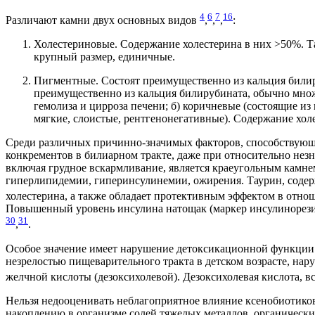
4
6
7
16
Различают камни двух основных видов
,
,
,
:
Холестериновые. Содержание холестерина в них >50%. Та
крупный размер, единичные.
Пигментные. Состоят преимущественно из кальция билиру
преимущественно из кальция билирубината, обычно множ
гемолиза и цирроза печени; б) коричневые (состоящие и
мягкие, слоистые, рентгенонегативные). Содержание хол
Среди различных причинно-значимых факторов, способствующ
конкрементов в билиарном тракте, даже при относительно нез
включая грудное вскармливание, является краеугольным камне
гиперлипидемии, гиперинсулинемии, ожирения. Таурин, содер
холестерина, а также обладает протективным эффектом в отн
Повышенный уровень инсулина натощак (маркер инсулинорезист
30
31
,
.
Особое значение имеет нарушение детоксикационной функции
незрелостью пищеварительного тракта в детском возрасте, нар
желчной кислоты (дезоксихолевой). Дезоксихолевая кислота, 
Нельзя недооценивать неблагоприятное влияние ксенобиотиков
накоплению в организме солей тяжелых металлов, органически