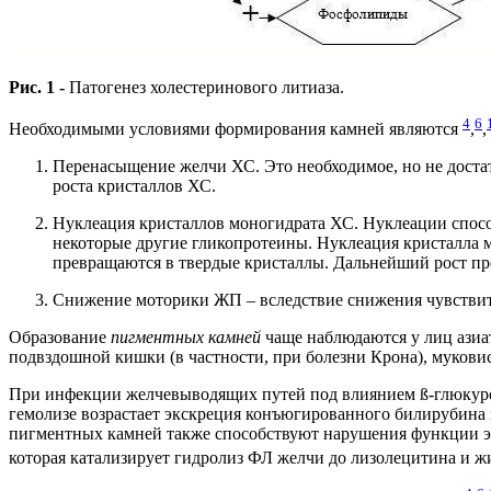
Рис. 1 -
Патогенез холестеринового литиаза.
4
6
Необходимыми условиями формирования камней являются
,
,
Перенасыщение желчи ХС. Это необходимое, но не доста
роста кристаллов ХС.
Нуклеация кристаллов моногидрата ХС. Нуклеации спосо
некоторые другие гликопротеины. Нуклеация кристалла м
превращаются в твердые кристаллы. Дальнейший рост пр
Снижение моторики ЖП – вследствие снижения чувствит
Образование
пигментных
камней
чаще наблюдаются у лиц азиа
подвздошной кишки (в частности, при болезни Крона), мукови
При инфекции желчевыводящих путей под влиянием ß-глюкурон
гемолизе возрастает экскреция конъюгированного билирубина
пигментных камней также способствуют нарушения функции э
которая катализирует гидролиз ФЛ желчи до лизолецитина и 