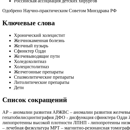
Российская ассоциация детских хирургов
Одобрено Научно-практическим Советом Минздрава РФ
Ключевые слова
Хронический холецистит
Желчнокаменная болезнь
Желчный пузырь
Сфинктер Одди
Желчевыводящие пути
Холедохолитиаз
Холецистолитиаз
Желчегонные препараты
Спазмолитические препараты
Литолитические препараты
Дети
Список сокращений
АР – аномалии развития АРЖВС – аномалии развития желчевы
гепатобилисцинтиграфия ДФО - дисфункция сфинктера Одди 
липопротеины высокой плотности ЛПНП - липопротеины низко
– лечебная физкультура МРТ – магнитно-резонансная томогра