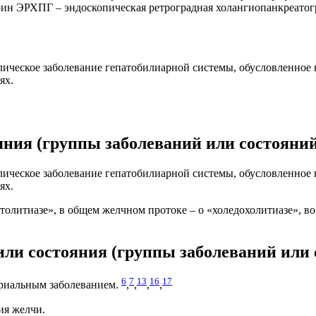
рин ЭРХПГ – эндоскопическая ретроградная холангиопанкреато
ическое заболевание гепатобилиарной системы, обусловленное
ях.
яния (группы заболеваний или состояни
ическое заболевание гепатобилиарной системы, обусловленное
ях.
толитиазе», в общем желчном протоке – о «холедохолитиазе», 
 или состояния (группы заболеваний или
6
7
13
16
17
ториальным заболеванием.
,
,
,
,
ия желчи.