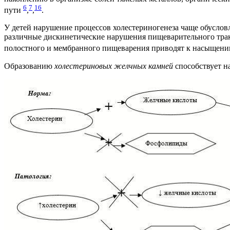
6
7
16
пути
,
,
.
У детей нарушение процессов холестериногенеза чаще обуслов
различные дискинетические нарушения пищеварительного тракт
полостного и мембранного пищеварения приводят к насыщени
Образованию
холестериновых желчных камней
способствует на