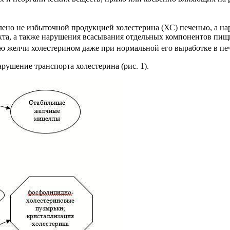
лено не избыточной продукцией холестерина (ХС) печенью, а н
а, а также нарушения всасывания отдельных компонентов пищи 
ю желчи холестерином даже при нормальной его выработке в п
рушение транспорта холестерина (рис. 1).