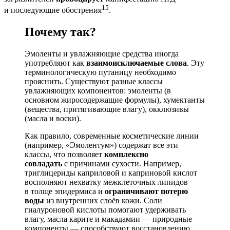
15
и последующие обострения
.
Почему так?
Эмоленты и увлажняющие средства иногда
употребляют как
взаимоисключаемые слова
. Эту
терминологическую путаницу необходимо
прояснить. Существуют разные классы
увлажняющих компонентов: эмоленты (в
основном жиросодержащие формулы), хумектанты
(вещества, притягивающие влагу), окклюзивы
(масла и воски).
Как правило, современные косметические линии
(например, «Эмолентум») содержат все эти
классы, что позволяет
комплексно
совладать
с причинами сухости. Например,
триглицериды каприловой и каприновой кислот
восполняют нехватку межклеточных липидов
в толще эпидермиса и
ограничивают потерю
воды
из внутренних слоёв кожи. Соли
гиалуроновой кислоты помогают удерживать
влагу, масла карите и макадамии — природные
компоненты — способствуют восстановлению