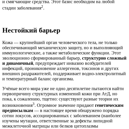
и смягчающие средства. Этот базис необходим на любой
2
стадии заболевания
.
Нестойкий барьер
Кожа — крупнейший орган человеческого тела, не только
обеспечивающий механическую защиту, но и выполняющий
иммунологические, а также метаболические функции. Этот
эволюционно сформированный барьер,
структурно сложный
и динамичный
, предупреждает инвазию возбудителей
инфекций, проникновение аллергенов, токсинов и других
внешних раздражителей, поддерживает водно-электролитный
и температурный баланс организма.
Учёные всего мира уже не одно десятилетие пытаются найти
первопричину структурных изменений кожи при АтД, но
пока, к сожалению, тщетно: существуют разные теории их
3
возникновения
. Огромное значение придают
генетическим
предпосылкам
— в настоя­щее время обнаружено порядка
сотни локусов, ассоциированных с заболеванием (наиболее
изучены мутации, ответственные за дефекты липидной
межклеточной матрицы или белков цитоплазмы