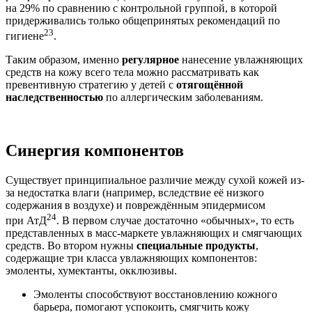
на 29% по сравнению с контрольной группой, в которой
придерживались только общепринятых рекомендаций по
23
гигиене
.
Таким образом, именно
регулярное
нанесение увлажняющих
средств на кожу всего тела можно рассматривать как
превентивную стратегию у детей с
отягощённой
наследственностью
по аллергическим заболеваниям.
Синергия компонентов
Существует принципиальное различие между сухой кожей из-
за недостатка влаги (например, вследствие её низкого
содержания в воздухе) и повреждённым эпидермисом
24
при АтД
. В первом случае достаточно «обычных», то есть
представленных в масс-маркете увлажняющих и смягчающих
средств. Во втором нужны
специальные продукты
,
содержащие три класса увлажняющих компонентов:
эмоленты, хумектанты, окклюзивы.
Эмоленты способствуют восстано­влению кожного
барьера, помогают успокоить, смягчить кожу