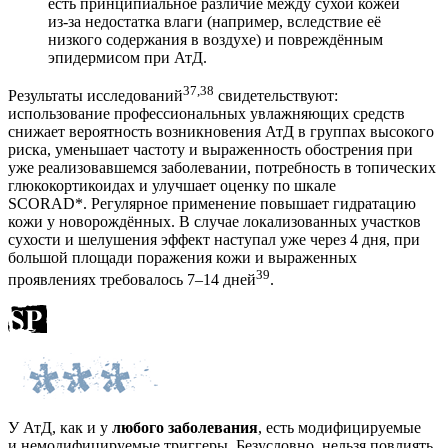
есть принципиальное различие между сухой кожей
из-за недостатка влаги (например, вследствие её
низкого содержания в воздухе) и повреждённым
эпидермисом при АтД.
37,38
Результаты исследований
свидетельствуют:
использование профессиональных увлажняющих средств
снижает вероятность возникновения АтД в группах высокого
риска, уменьшает частоту и выраженность обострения при
уже реализовавшемся заболевании, потребность в топических
глюкокортикоидах и улучшает оценку по шкале
SCORAD*. Регулярное применение повышает гидратацию
кожи у новорождённых. В случае локализованных участков
сухости и шелушения эффект наступал уже через 4 дня, при
большой площади поражения кожи и выраженных
39
проявлениях требовалось 7–14 дней
.
У АтД, как и у
любого заболевания
, есть модифицируемые
и немодифицируемые триггеры. Безусловно, нельзя повлиять