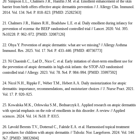
20. Simpson E.L., Chalmers J.R., Hanifin J.M. et al. Emollient enhancement of the skin
barrier from birth offers effective atopic dermatitis prevention // J. Allergy Clin. Immunol.
2014. Vol. 134. №4. P. 818–823. [PMID: 25282563]
21. Chalmers J.R., Haines R.H., Bradshaw L.E. et al. Daily emollient during infancy for
prevention of eczema: the BEEP randomised controlled trial // Lancet. 2020. Vol. 395.
№10228. P. 962–972. [PMID: 32087126]
22. Ohya Y. Prevention of atopic dermatitis: what are we missing? // Allergy Asthma
Immunol. Res. 2025. Vol. 17. №4. P. 433–446. [PMID: 40736773]
23. Ní Chaoimh C., Lad D., Nico C. et al. Early initiation of short-term emollient use for
the prevention of atopic dermatitis in high-risk infants: the STOP-AD randomised
controlled trial // Allergy. 2023. Vol. 78. №4. P. 984–994. [PMID: 35997592]
24. Nicol N.H., Rippke F., Weber T.M., Hebert A.A. Daily moisturization for atopic
dermatitis: importance, recommendations, and moisturizer choices // J. Nurse Pract. 2021.
Vol. 17. P. 920–925.
25. Kowalska M.K., Orłowska S.M., Bednarczyk Ł. Applied research on atopic dermatitis
with special emphasis on the role of emollients in this disorder: A review // Applied
sciences. 2024. Vol. 14. №18. P. 8315.
26. Løvold Berents T.V., Dotterud C., Faleide E.A. et al. Harmonised topical treatment
procedures for children with atopic dermatitis // Tidsskr. Nor. Laegeforen. 2024. Vol. 144.
№7. [PMID: 38832604]