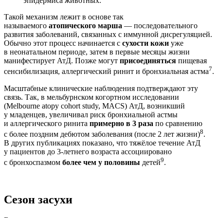
эпидермиса животных.
Такой механизм лежит в основе так
называемого
атопического марша
— последовательного
развития заболеваний, связанных с иммунной дисрегуляцией.
Обычно этот процесс начинается с
сухости кожи
уже
в неонатальном периоде, затем в первые месяцы жизни
манифестирует АтД. Позже могут
присоединяться
пищевая
7
сенсибилизация, аллергический ринит и бронхиальная астма
.
Масштабные клинические наблюдения подтверждают эту
связь. Так, в мельбурнском когортном исследовании
(Melbourne atopy cohort study, MACS) АтД, возникший
у младенцев, увеличивал риск бронхиальной астмы
и аллергического ринита
примерно в 3 ра­за
по сравнению
8
с более поздним дебютом заболевания (после 2 лет жизни)
.
В других публикациях показано, что тяжёлое течение АтД
у пациентов до 3-летнего возраста ассоциировано
9
с бронхоспазмом
более чем у половины
детей
.
Сезон засухи