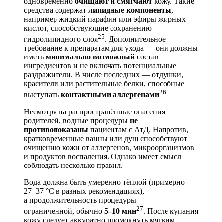
одновременно
очищают и смягчают
кожу. Такие
средства содержат
липидные компоненты
,
например жидкий парафин или эфиры жирных
кислот, способствующие сохранению
25
гидролипидного слоя
. Дополнительное
требование к препаратам для ухода — они должны
иметь
минимально возможный
состав
ингредиентов и не включать потенциальные
раздражители. В числе последних — отдушки,
красители или растительные белки, способные
26
выступать
контактными аллергенами
.
Несмотря на распространённые опасения
родителей, водные процедуры
не
противопоказаны
пациентам с АтД. Напротив,
кратковременные ванны или душ способствуют
очищению кожи от аллергенов, микроорганизмов
и продуктов воспаления. Однако имеет смысл
соблюдать несколько правил.
Вода должна быть умеренно тёплой (примерно
27–37 °C в разных рекомендациях),
а продолжительность процедуры —
27
ограниченной, обычно
5–10 мин
. После купания
кожу следует аккуратно промокнуть мягким