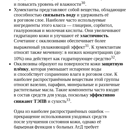
30
и повысить уровень её влажности
.
Хумектанты представляют собой вещества, обладающие
способностью
связывать воду
и удерживать её
в роговом слое. Наиболее часто используемые
ингредиенты этого класса — глицерин, сорбитол,
гиалуроновая и молочная кислоты. Они увеличивают
гидратацию кожи и улучшают её
эластичность
.
Сочетание с окклюзивами обеспечивает более
31
выраженный увлажняющий эффект
. К хумектантам
относят также мочевину: в низких концентрациях (до
32
10%) она действует как гидратирующее средство
.
Окклюзивы образуют на поверхности кожи
защитную
плёнку
, которая уменьшает испарение воды
и способствует сохранению влаги в роговом слое. К
наиболее распространённым веществам этой группы
относят вазелин, парафин, минеральные и различные
растительные масла. Такие компоненты часто входят
в состав средств для ухода, поскольку
эффективно
33
снижают ТЭПВ
и сухость
.
Одна из наиболее распространённых ошибок —
прекращение использования уходовых средств
после улучшения состояния кожи, однако её
барьерная функция у больных АтД требует