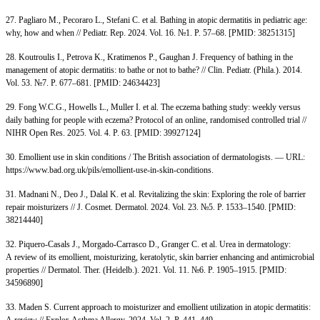
27. Pagliaro M., Pecoraro L., Stefani C. et al. Bathing in atopic dermatitis in pediatric age:
why, how and when // Pediatr. Rep. 2024. Vol. 16. №1. P. 57–68. [PMID: 38251315]
28. Koutroulis I., Petrova K., Kratimenos P., Gaughan J. Frequency of bathing in the
management of atopic dermatitis: to bathe or not to bathe? // Clin. Pediatr. (Phila.). 2014.
Vol. 53. №7. P. 677–681. [PMID: 24634423]
29. Fong W.C.G., Howells L., Muller I. et al. The eczema bathing study: weekly versus
daily bathing for people with eczema? Protocol of an online, randomised controlled trial //
NIHR Open Res. 2025. Vol. 4. P. 63. [PMID: 39927124]
30. Emollient use in skin conditions / The British association of dermatologists. — URL:
https://www.bad.org.uk/pils/emollient-use-in-skin-conditions.
31. Madnani N., Deo J., Dalal K. et al. Revitalizing the skin: Exploring the role of barrier
repair moisturizers // J. Cosmet. Dermatol. 2024. Vol. 23. №5. P. 1533–1540. [PMID:
38214440]
32. Piquero-Casals J., Morgado-Carrasco D., Granger C. et al. Urea in dermatology:
A review of its emollient, moisturizing, keratolytic, skin barrier enhancing and antimicrobial
properties // Dermatol. Ther. (Heidelb.). 2021. Vol. 11. №6. P. 1905–1915. [PMID:
34596890]
33. Maden S. Current approach to moisturizer and emollient utilization in atopic dermatitis:
A review // Explor. Asthma Allergy. 2024. Vol. 2. P. 441–449.