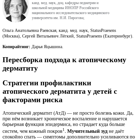
канд. мед. наук, доц. кафедры педиатрии и 
школьной медицины ИНОПР Российского 
национального исследовательского медицинского 
университета им. Н.И. Пирогова;
Ольга Анатольевна ­Раевская, канд. мед. наук, StatusPraesens
(Москва), Сергей Витальевич Лёгкий, StatusPraesens (Екатеринбург).
Копирайтинг:
Дарья Яцышина.
Пересборка подхода к атопическому
дерматиту
Стратегии профилактики
атопического дерматита у детей с
факторами риска
Атопический дерматит (АтД) — не просто болезнь кожи. Да,
при нём возникает хроническое воспаление и нарушается
барьерная функция эпидермиса, но страдает куда больше
1
систем, чем кожный покров
.
Мучительный зуд
не даёт
спокойно спать — симптомы дополнительно усиливаются по