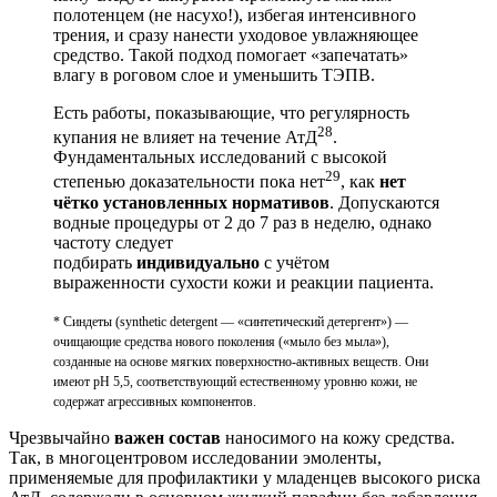
полотенцем (не насухо!), избегая интенсивного
трения, и сразу нанести уходовое увлажняющее
средство. Такой подход помогает «запечатать»
влагу в роговом слое и уменьшить ТЭПВ.
Есть работы, показывающие, что регулярность
28
купания не влияет на течение АтД
.
Фундаментальных исследований с высокой
29
степенью доказательности пока нет
, как
нет
чётко установленных нормативов
. Допускаются
водные процедуры от 2 до 7 раз в неделю, однако
частоту следует
подбирать
индивидуально
с учётом
выраженности сухости кожи и реакции пациента.
* Синдеты (synthetic detergent — «синтетический детергент») —
очищающие средства нового поколения («мыло без мыла»),
созданные на основе мягких поверхностно-активных веществ. Они
имеют pH 5,5, соответствующий естественному уровню кожи, не
содержат агрессивных компонентов.
Чрезвычайно
важен состав
наносимого на кожу средства.
Так, в многоцентровом исследовании эмоленты,
применяемые для профилактики у младенцев высокого риска