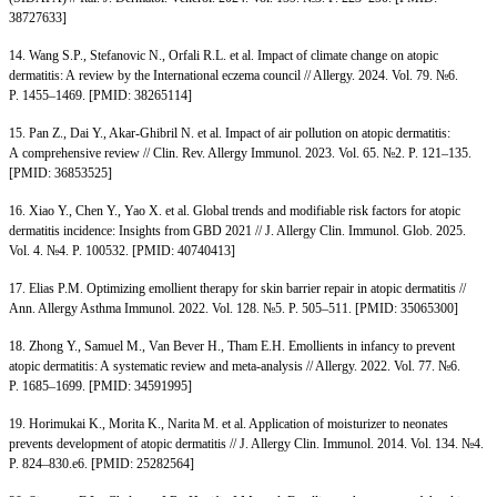
38727633]
14. Wang S.P., Stefanovic N., Orfali R.L. et al. Impact of climate change on atopic
dermatitis: A review by the International eczema council // Allergy. 2024. Vol. 79. №6.
P. 1455–1469. [PMID: 38265114]
15. Pan Z., Dai Y., Akar-Ghibril N. et al. Impact of air pollution on atopic dermatitis:
A comprehensive review // Clin. Rev. Allergy Immunol. 2023. Vol. 65. №2. P. 121–135.
[PMID: 36853525]
16. Xiao Y., Chen Y., Yao X. et al. Global trends and modifiable risk factors for atopic
dermatitis incidence: Insights from GBD 2021 // J. Allergy Clin. Immunol. Glob. 2025.
Vol. 4. №4. P. 100532. [PMID: 40740413]
17. Elias P.M. Optimizing emollient therapy for skin barrier repair in atopic dermatitis //
Ann. Allergy Asthma Immunol. 2022. Vol. 128. №5. P. 505–511. [PMID: 35065300]
18. Zhong Y., Samuel M., Van Bever H., Tham E.H. Emollients in infancy to prevent
atopic dermatitis: A systematic review and meta-analysis // Allergy. 2022. Vol. 77. №6.
P. 1685–1699. [PMID: 34591995]
19. Horimukai K., Morita K., Narita M. et al. Application of moisturizer to neonates
prevents development of atopic dermatitis // J. Allergy Clin. Immunol. 2014. Vol. 134. №4.
P. 824–830.e6. [PMID: 25282564]