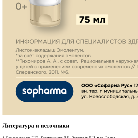
Литература и источники
1. Безмельницына Л.Ю., Бесстрашнова Я.К., Золотарёв П.Н. и др. Бремя