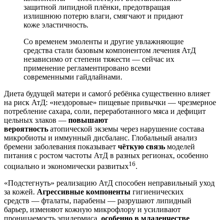
защитной липидной плёнки, предотвращая
излишнюю потерю влаги, смягчают и придают
коже эластичность.
Со временем эмоленты и другие увлажняющие
средства стали базовым компонентом лечения АтД
независимо от степени тяжести — сейчас их
применение регламентировано всеми
современными гайдлайнами.
Диета будущей матери и самогó ребёнка существенно влияет
на риск АтД: «нездоровые» пищевые привычки — чрезмерное
потребление сахара, соли, переработанного мяса и дефицит
цельных злаков —
повышают
вероятность
атопической экземы через нарушение состава
микробиоты и иммунный дисбаланс. Глобальный анализ
бремени заболевания показывает
чёткую связь
моделей
питания с ростом частоты АтД в разных регионах, особенно
16
социально и экономически развитых
.
«Подстегнуть» реализацию АтД способен неправильный уход
за кожей.
Агрессивные компоненты
гигиенических
средств — фталаты, парабены — разрушают липидный
барьер, изменяют кожную микрофлору и усиливают
проницаемость эпидермиса,
особенно в младенчестве
.