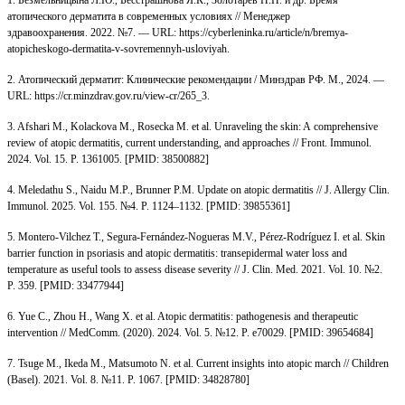
атопического дерматита в современных условиях // Менеджер
здравоохранения. 2022. №7. — URL: https://cyberleninka.ru/article/n/bremya-
atopicheskogo-dermatita-v-sovremennyh-usloviyah.
2. Атопический дерматит: Клинические рекомендации / Минздрав РФ. М., 2024. —
URL: https://cr.minzdrav.gov.ru/view-cr/265_3.
3. Afshari M., Kolackova M., Rosecka M. et al. Unraveling the skin: A comprehensive
review of atopic dermatitis, current understanding, and approaches // Front. Immunol.
2024. Vol. 15. P. 1361005. [PMID: 38500882]
4. Meledathu S., Naidu M.P., Brunner P.M. Update on atopic dermatitis // J. Allergy Clin.
Immunol. 2025. Vol. 155. №4. P. 1124–1132. [PMID: 39855361]
5. Montero-Vilchez T., Segura-Fernández-Nogueras M.V., Pérez-Rodríguez I. et al. Skin
barrier function in psoriasis and atopic dermatitis: transepidermal water loss and
temperature as useful tools to assess disease severity // J. Clin. Med. 2021. Vol. 10. №2.
P. 359. [PMID: 33477944]
6. Yue C., Zhou H., Wang X. et al. Atopic dermatitis: pathogenesis and therapeutic
intervention // MedComm. (2020). 2024. Vol. 5. №12. P. e70029. [PMID: 39654684]
7. Tsuge M., Ikeda M., Matsumoto N. et al. Current insights into atopic march // Children
(Basel). 2021. Vol. 8. №11. P. 1067. [PMID: 34828780]