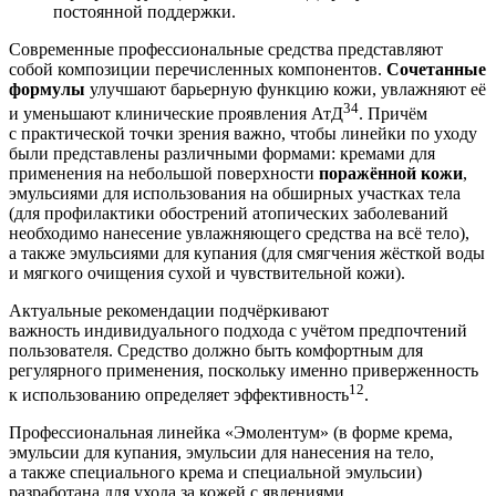
постоянной поддержки.
Современные профессиональные средства представляют
собой композиции перечисленных компонентов.
Сочетанные
формулы
улучшают барьерную функцию кожи, увлажняют её
34
и уменьшают клинические проявления АтД
. Причём
с практической точки зрения важно, чтобы линейки по уходу
были представлены различными формами: кремами для
применения на небольшой поверхности
поражённой кожи
,
эмульсиями для использования на обширных участках тела
(для профилактики обострений атопических заболеваний
необходимо нанесение увлажняющего средства на всё тело),
а также эмульсиями для купания (для смягчения жёсткой воды
и мягкого очищения сухой и чувствительной кожи).
Актуальные рекомендации подчёркивают
важность индивидуального подхода с учётом предпочтений
пользователя. Средство должно быть комфортным для
регулярного применения, поскольку именно приверженность
12
к использованию определяет эффективность
.
Профессиональная линейка «Эмолентум» (в форме крема,
эмульсии для купания, эмульсии для нанесения на тело,
а также специального крема и специальной эмульсии)
разработана для ухода за кожей с явлениями