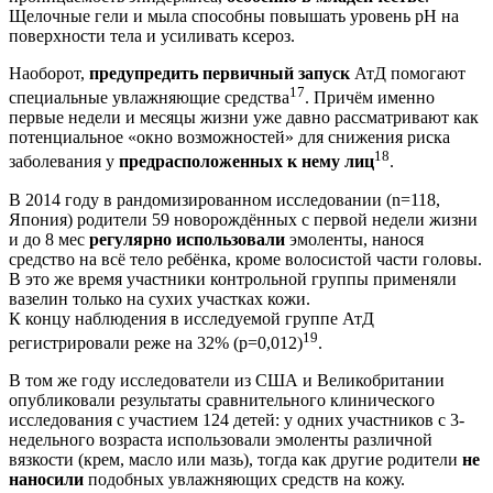
Щелочные гели и мыла способны повышать уровень pH на
поверхности тела и усиливать ксероз.
Наоборот,
предупредить первичный запуск
АтД помогают
17
специальные увлажняющие средства
. Причём именно
первые недели и месяцы жизни уже давно рассматривают как
потенциальное «окно возможностей» для снижения риска
18
заболевания у
предрасположенных к нему лиц
.
В 2014 году в рандомизированном исследовании (n=118,
Япония) родители 59 новорождённых с первой недели жизни
и до 8 мес
регулярно использовали
эмоленты, нанося
средство на всё тело ребёнка, кроме волосистой части головы.
В это же время участники контрольной группы применяли
вазелин только на сухих участках кожи.
К концу наблюдения в исследуемой группе АтД
19
регистрировали реже на 32% (p=0,012)
.
В том же году исследователи из США и Великобритании
опубликовали результаты сравнительного клинического
исследования с участием 124 де­тей: у одних участников с 3-
недельного возраста использовали эмоленты различной
вязкости (крем, масло или мазь), тогда как другие родители
не
наносили
подобных увлажняющих средств на кожу.