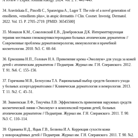
34. Araviiskaia E., Pincelli C., Sparavigna A., Luger T. The role of a novel generation of
emollients, «emollients plus», in atopic dermatitis // Clin. Cosmet. Investig. Dermatol.
2022. Vol. 15. P. 2705–2719. [PMID: 36545500]
35. Монахов К.М., Соколовский Е.В., Домбровская Д.К. Интермиттирующая
терапия местными глюкокортикостероидами больных атопическим дерматитом //
Современные проблемы дерматовенерологии, иммунологии и врачебной
косметологии. 2010. №5. С. 60–64.
36. Ермошина Н.П., Головач Н.А. Применение крема «Эмолиум» для ухода за кожей
детей с атопическим дерматитом // Педиатрия. Журнал им. Г.Н. Сперанского. 2012.
Т. 91. №6. С. 155–156.
37. Горячкина М.В., Белоусова Т.А. Рациональный выбор средств базового ухода
у больных аллергодерматозами // Клиническая дерматология и венерология. 2013.
Т. 11. №2. С. 45–51.
38. Знаменская Л.Ф., Текучёва Л.В. Эффективность применения наружных средств
косметической линии «Эмолиум» в комплексной терапии детей, больных
атопическим дерматитом // Педиатрия. Журнал им. Г.Н. Сперанского. 2011. Т. 90.
№3. С. 110–114.
39. Одинаева Н.Д., Яцык Г.В., Беляева И.А. Коррекция сухости кожи
у новорождённых детей // Педиатрия. Журнал им. Г.Н. Сперанского. 2011. Т. 90. №2.