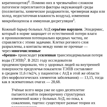
4
кератиноцитов)
. Помимо них в чрезвычайно сложном
патогенезе переплетаются факторы окружающей среды
(поллютанты, химические раздражители, чрезмерная жара или
холод, недостаточная влажность воздуха), изменения
3
микробиоценоза и иммунная дисрегуляция
.
Кожный барьер больных АтД
серь­ёзно нарушен
. Эпидермис,
который в норме защищает от естественной потери влаги
и проникновения потенциально вредных частиц, не
справляется с этими задачами. Клетки рогового слоя
разрыхлены, а контакты между ними не прочные —
через
многочисленные
«бреши»
происходит
усиленная
трансэпидермальная потеря
5
воды (ТЭПВ)
. В 2021 году исследователи
продемонстрировали, что у здоровых людей на внутренней
поверхности предплечья показатели ТЭПВ составляют
в среднем 11,6 г/м2/ч, у пациентов с АтД в этой же области
(без морфологических элементов заболевания) — 13,15, тогда
как в экзематозных очагах — 28,68.
Учёные всего мира уже не одно десятилетие
пытаются найти первопричину структурных
изменений кожи у больных АтД, но пока, к
сожалению, тщетно: существуют разные теории их