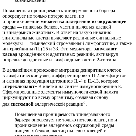
возникновения.
Повышенная проницаемость эпидермального барьера
опосредует не только потерю влаги, но
и проникновение
множества аллергенов из окружаю­щей
среды
— пищевых белков, частиц пылевых клещей
и эпидермиса животных. В ответ на такую инвазию
эпителиальные клетки выделяют различные сигнальные
молекулы — тимический стромальный лимфопоэтин, а также
интерлейкины (IL) 25 и 33. Эти медиаторы
запускают
каскад
врождённых и адаптивных реакций, активируя
незрелые дендритные и лимфоидные клетки 2-го типа.
В дальнейшем происходит миграция дендритных клеток
в лимфатические узлы, дифференцировка Th2-лимфоцитов
и активная продукция цитокинов IL-4 и IL-13, которые
«
переключают
» В-клетки на синтез иммуноглобулина E.
Сформированные элементы иммунологической памяти
циркулируют по всему организму, создавая основу
6
для
системной
аллергической реакции
.
Повышенная проницаемость эпидермального
барьера опосредует не только потерю влаги, но и
проникновение аллергенов окружающей среды —
пищевых белков, частиц пылевых клещей и