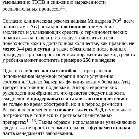
уменьшению ТЭПВ и снижению выраженности
11
воспалительных процессов
.
2
Согласно клиническим рекомендациям Минздрава РФ
, всем
пациентам с АтД показано
постоянное
применение
эмолентов и увлажняющих средств (о терминологических
нюансах — на плашке). Их следует наносить на всю
поверхность кожи в достаточном количестве, как правило,
не
менее 3–4 раз в сутки
, а также обязательно после водных
процедур. При распространённых поражениях расход средств
у ребёнка может достигать примерно
250 г в неделю
.
Одна из наиболее
частых ошибок
— прекращение
использования наружной терапии после улучшения
состояния. Однако барьерная функция кожи у больных АтД
требует постоянной поддержки. Авторы европейских
руководств подчёркивают, что средства следует наносить
ежедневно и
придерживаться такой тактики длительно
—
не только во время обострений, но и в период ремиссии.
Регулярное применение
снижает тяжесть АтД
и уменьшает
потребность в топических противовоспалительных
12,13
препаратах
. Таким образом, использование увлажняющих
средств — не просто вспомогательная, а
фундаментальная
часть
менеджмента заболевания.