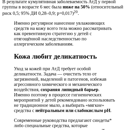
В результате кумулятивная заболеваемость АтД у первой
группы в возрасте 6 мес была
ниже на 50%
(относительный
20
риск 0,5; 95% ДИ 0,28–0,9; p=0,017)
.
Именно регулярное нанесение увлажняющих
средств на кожу всего тела можно рассматривать
как превентивную стратегию у детей с
отягощённой наследственностью по
аллергическим заболеваниям.
Кожа любит деликатность
Уход за кожей при АтД требует особой
деликатности. Задача — очистить тело от
загрязнений, выделений и патогенов, избежав
агрессивного химического и механического
воздействия,
сохраняя липидный барьер
.
Именно поэтому в процессе гигиенических
мероприятий у детей рекомендовано использовать
не традиционное мыло, а выбирать «мягкие»
средства с
нейтральным или слабокислым pH
.
Современные руководства предлагают синдеты*
либо специальные средства, которые