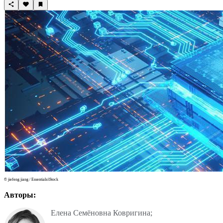
© jiefeng jiang / Essentials/iStock
Авторы:
Елена Семёновна Ковригина;