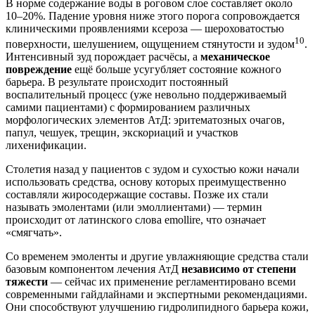
В норме содержание воды в роговом слое составляет около
10–20%. Падение уровня ниже этого порога сопровождается
клиническими проявлениями ксероза — шероховатостью
10
поверхности, шелушением, ощущением стянутости и зудом
.
Интенсивный зуд порождает расчёсы, а
механическое
повреждение
ещё больше усугубляет состояние кожного
барьера. В результате происходит постоянный
воспалительный процесс (уже невольно поддерживаемый
самими пациентами) с формированием различных
морфологических элементов АтД: эритематозных очагов,
папул, чешуек, трещин, экскориаций и участков
лихенификации.
Столетия назад у пациентов с зудом и сухостью кожи начали
использовать средства, основу которых преимущественно
составляли жиросодержащие составы. Позже их стали
называть эмолентами (или эмоллиентами) — термин
происходит от латинского слова emollire, что означает
«смягчать».
Со временем эмоленты и другие увлажняющие средства стали
базовым компонентом лечения АтД
независимо от степени
тяжести
— сейчас их применение регламентировано всеми
современными гайдлайнами и экспертными рекомендациями.
Они способствуют улучшению гидролипидного барьера кожи,