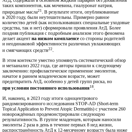
АтД, содержали в основном жидкий парафин без добавления
таких компонентов, как мочевина, гиалуронат натрия,
21
природные масла
. В результате итоги, опубликованные
в 2020 году, были неутешительны. Примерно равное
количество детей (как использовавших специальные уходовые
средства, так и нет) сформировали проявления АтД. Более
поздняя публикация с подробным анализом этого феномена
делает акцент
на низком комплаенсе
со стороны родителей
и неодинаковой эффективности различных увлажняющих
22
и смягчающих средств
.
В этом контексте уместно упомянуть систематический обзор
и мета­анализ 2022 года, где авторы пришли к следующему
заключению: профилактическое применение эмолентов,
начатое в раннем младенческом возрасте, может
предотвратить АтД, особенно у детей групп риска, но
18
при условии постоянного использования
.
И, наконец, в 2023 году итоги одноцентрового
рандомизированного исследования STOP-AD (Short‐term
Topical Application to Prevent Atopic Dermatitis) с участием 260
новорождённых продемонстрировали следую­щую
результативность. В группе младенцев, которым наносили
эмоленты 2 раза в день в течение первых 8 нед жизни,
распространённость АтД к 12-месячному возрасту была ниже