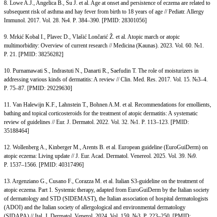
8. Lowe A.J., Angelica B., Su J. et al. Age at onset and persistence of eczema are related to
subsequent risk of asthma and hay fever from birth to 18 years of age // Pediatr. Allergy
Immunol. 2017. Vol. 28. №4. P. 384–390. [PMID: 28301056]
9. Mrkić Kobal I., Plavec D., Vlašić Lončarić Ž. et al. Atopic march or atopic
multimorbidity: Overview of current research // Medicina (Kaunas). 2023. Vol. 60. №1.
P. 21. [PMID: 38256282]
10. Purnamawati S., Indrastuti N., Danarti R., Saefudin T. The role of moisturizers in
addressing various kinds of dermatitis: A review // Clin. Med. Res. 2017. Vol. 15. №3–4.
P. 75–87. [PMID: 29229630]
11. Van Halewijn K.F., Lahnstein T., Bohnen A.M. et al. Recommendations for emollients,
bathing and topical corticosteroids for the treatment of atopic dermatitis: A systematic
review of guidelines // Eur. J. Dermatol. 2022. Vol. 32. №1. P. 113–123. [PMID:
35188464]
12. Wollenberg A., Kinberger M., Arents B. et al. European guideline (EuroGuiDerm) on
atopic eczema: Living update // J. Eur. Acad. Dermatol. Venereol. 2025. Vol. 39. №9.
P. 1537–1566. [PMID: 40317496]
13. Argenziano G., Cusano F., Corazza M. et al. Italian S3-guideline on the treatment of
atopic eczema. Part 1. Systemic therapy, adapted from EuroGuiDerm by the Italian society
of dermatology and STD (SIDEMAST), the Italian association of hospital dermatologists
(ADOI) and the Italian society of allergological and environmental dermatology
(SIDAPA) // Ital. J. Dermatol. Venerol. 2024. Vol. 159. №3. P. 223–250. [PMID: