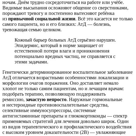
ночам. Днём трудно сосредоточиться на работе или учёбе.
Видимые высыпания осложняют общение со сверстниками,
порождают тревогу и постепенно вытесняют ребёнка
из
привычной социальной жизни
. Всё это касается не только
самого пациента, но и его близких: АтД — болезнь,
тревожащая семью целиком.
Кожный барьер больных АтД серьёзно нарушен.
Эпидермис, который в норме защищает от
естественной потери влаги и проникновения
потенциально вредных частиц, не справляется с
этими задачами.
Генетически детерминированное воспалительное заболевание
АтД отличается возрастными особенностями локализации и
морфологии очагов поражения. Оно доставляет немало
хлопот не только самим пациентам, но и лечащим врачам:
подобрать терапию, позволяющую поддерживать
ремиссию,
зачастую непросто
. Наружные гормональные
и нестероидные противовоспалительные средства,
селективные иммуносупрессоры, системные
антигистаминные препараты и глюкокортикоиды — спектр
применяе­мых стратегий для лечения довольно широк. Один
из видов терапевтического и профилактического воздействия
с высоким уровнем доказательности (2В) — увлажняющие