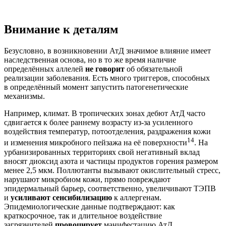
Внимание к деталям
Безусловно, в возникновении АтД значимое влияние имеет
наследственная основа, но в то же время наличие
определённых аллелей
не говорит
об обязательной
реализации заболевания. Есть много триггеров, способных
в определённый момент запустить патогенетические
механизмы.
Например, климат. В тропических зонах дебют АтД часто
сдвигается к более раннему возрасту из-за усиленного
воздействия температур, потоотделения, раздражения кожи
14
и изменения микробного пейзажа на её поверхности
. На
урбанизированных территориях свой негативный вклад
вносят диоксид азота и частицы продуктов горения размером
менее 2,5 мкм. Поллютанты вызывают окислительный стресс,
нарушают микробиом кожи, прямо повреждают
эпидермальный барьер, соответственно, увеличивают ТЭПВ
и
усиливают сенсибилизацию
к аллергенам.
Эпидемиологические данные подтверждают: как
краткосрочное, так и длительное воздействие
загрязнителей
провоцирует
манифестацию АтД