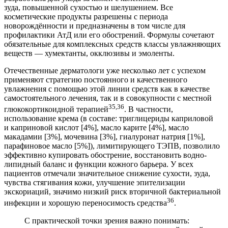
зуда, повышенной сухостью и шелушением. Все
косметические продукты разрешены с периода
новорождённости и предназначены в том числе для
профилактики АтД или его обострений. Формулы сочетают
обязательные для комплексных средств классы увлажняющих
веществ — хумектанты, окклюзивы и эмоленты.
Отечественные дерматологи уже несколько лет с успехом
применяют стратегию постоянного и качественного
увлажнения с помощью этой линии средств как в качестве
самостоятельного лечения, так и в совокупности с местной
35,36
глюкокортикоидной терапией
. В частности,
использование крема (в составе: триглицериды каприловой
и каприновой кислот [4%], масло карите [4%], масло
макадамии [3%], мочевина [3%], гиалуронат натрия [1%],
парафиновое масло [5%]), лимитирующего ТЭПВ, позволило
эффективно купировать обострение, восстановить вод­но-
липидный баланс и функции кожного барьера. У всех
пациентов отмечали значительное снижение сухости, зуда,
чувства стягивания кожи, улучшение эпителизации
экскориаций, значимо низкий риск вторичной бактериальной
36
инфекции и хорошую переносимость средства
.
С практической точки зрения важно понимать: