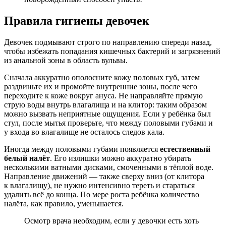
Правила гигиены девочек
Девочек подмывают строго по направлению спереди назад,
чтобы избежать попадания кишечных бактерий и загрязнений
из анальной зоны в область вульвы.
Сначала аккуратно ополосните кожу половых губ, затем
раздвиньте их и промойте внутренние зоны, после чего
переходите к коже вокруг ануса. Не направляйте прямую
струю воды внутрь влагалища и на клитор: таким образом
можно вызвать неприятные ощущения. Если у ребёнка был
стул, после мытья проверьте, что между половыми губами и
у входа во влагалище не осталось следов кала.
Иногда между половыми губами появляется
естественный
белый налёт
. Его излишки можно аккуратно убирать
несколькими ватными дисками, смоченными в тёплой воде.
Направление движений — также сверху вниз (от клитора
к влагалищу), не нужно интенсивно тереть и стараться
удалить всё до конца. По мере роста ребёнка количество
налёта, как правило, уменьшается.
Осмотр врача необходим, если у девочки есть хоть