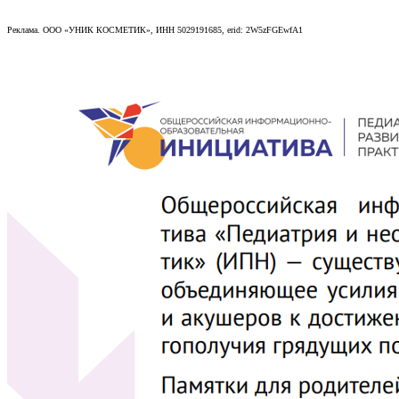
Реклама. ООО «УНИК КОСМЕТИК», ИНН 5029191685, erid: 2W5zFGEwfA1