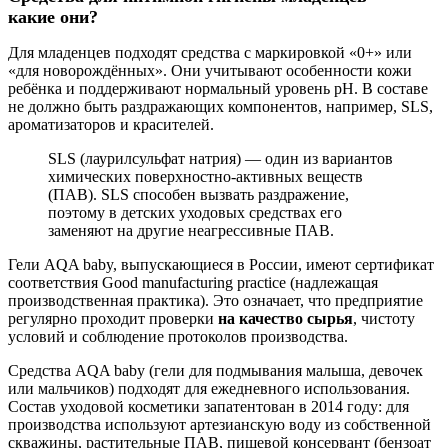
какие они?
Для младенцев подходят средства с маркировкой «0+» или
«для новорождённых». Они учитывают особенности кожи
ребёнка и поддерживают нормальный уровень pH. В составе
не должно быть раздражающих компонентов, например, SLS,
ароматизаторов и красителей.
SLS (лаурилсульфат натрия) — один из вариантов
химических поверхностно-активных веществ
(ПАВ). SLS способен вызвать раздражение,
поэтому в детских уходовых средствах его
заменяют на другие неагрессивные ПАВ.
Гели AQA baby, выпускающиеся в России, имеют сертификат
соответствия Good manufacturing practice (надлежащая
производственная практика). Это означает, что предприятие
регулярно проходит проверки
на качество сырья
, чистоту
условий и соблюдение протоколов производства.
Средства AQA baby (гели для подмывания малыша, девочек
или мальчиков) подходят для ежедневного использования.
Состав уходовой косметики запатентован в 2014 году: для
производства используют артезианскую воду из собственной
скважины, растительные ПАВ, пищевой консервант (бензоат