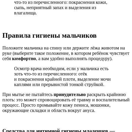
что-то из перечисленного: покраснения кожи,
сыпь, неприятный запах и выделения из
влагалища.
Правила гигиены мальчиков
Положите мальчика на спину или держите лёжа животом на
руке (выберите такое положение, в котором ребёнок чувствует
себя
комфортно
, а вам удобно выполнять процедуру).
Осмотр врача необходим, если у мальчика есть
хоть что-то из перечисленного: отёк
и покраснения крайней плоти, выделение мочи
каплями или прерывистой тонкой струйкой.
При мытье не пытайтесь
принудительно
раскрыть крайнюю
плоть: это может спровоцировать её травму и воспалительный
процесс. Просто промывайте кожу пениса, мошонки,
окружающие складки и область вокруг ануса.
Средства для интимной гигиены младенцев —