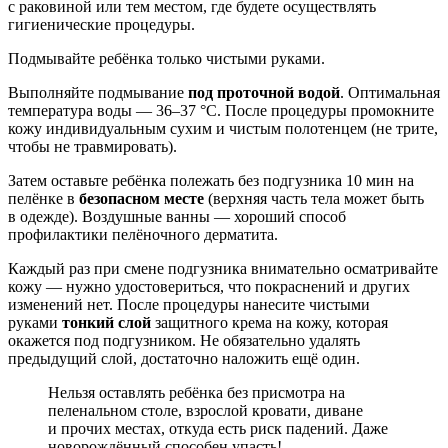
с раковиной или тем местом, где будете осуществлять
гигиенические процедуры.
Подмывайте ребёнка только чистыми руками.
Выполняйте подмывание
под проточной водой
. Оптимальная
температура воды — 36–37 °С. После процедуры промокните
кожу индивидуальным сухим и чистым полотенцем (не трите,
чтобы не травмировать).
Затем оставьте ребёнка полежать без подгузника 10 мин на
пелёнке в
безопасном месте
(верхняя часть тела может быть
в одежде). Воздушные ванны — хороший способ
профилактики пелёночного дерматита.
Каждый раз при смене подгузника внимательно осматривайте
кожу — нужно удостовериться, что покраснений и других
изменений нет. После процедуры нанесите чистыми
руками
тонкий слой
защитного крема на кожу, которая
окажется под подгузником. Не обязательно удалять
предыдущий слой, достаточно наложить ещё один.
Нельзя оставлять ребёнка без присмотра на
пеленальном столе, взрослой кровати, диване
и прочих местах, откуда есть риск падений. Даже
новорождённый способен упасть!