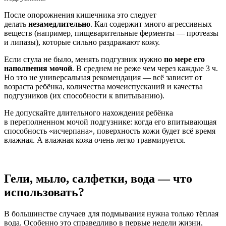
После опорожнения кишечника это следует
делать
незамедлительно
. Кал содержит много агрессивных
веществ (например, пищеварительные ферменты — протеазы
и липазы), которые сильно раздражают кожу.
Если стула не было, менять подгузник нужно
по мере его
наполнения мочой
. В среднем не реже чем через каждые 3 ч.
Но это не универсальная рекомендация — всё зависит от
возраста ребёнка, количества мочеиспусканий и качества
подгузников (их способности к впитыванию).
Не допускайте длительного нахождения ребёнка
в переполненном мочой подгузнике: когда его впитывающая
способность «исчерпана», поверхность кожи будет всё время
влажная. А влажная кожа очень легко травмируется.
Гели, мыло, салфетки, вода — что
использовать?
В большинстве случаев для подмывания нужна только тёплая
вода. Особенно это справедливо в первые недели жизни,