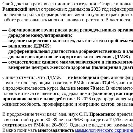
Свой доклад в рамках секционного заседания «Старые и новы
Радзинский
начал с тревожных данных: за 2023 год зафиксиро
последнюю роль в формировании такой ситуации играет
рост 
работе реализовывать многоплановую стратегию. В частности,
— формирование групп риска рака репродуктивных органов 
— дородовое консультирование;
— ведение пациенток с маститом, лактостазом и проблемами
— выявление ДДМЖ;
— дифференциальная диагностика доброкачественных и зл
— диспансеризация после хирургического лечения ДДМЖ;
— осуществление единого маммологического и гинекологич
— внедрение центров женского здоровья (полноценная диаг
Спикер отметил, что ДДМЖ —
не безобидный фон
, а модифи
группе с последующим развитием РМЖ
только 37,4%
участниц
а продолжительность курса была
не менее 78 мес
. В числе ме
плодов витекса священного, содержащими
флавоноид кастиц
противовоспалительное действие
. В 2026 году представлены
жизнеспособность, пролиферацию и миграцию клеток, оказыва
В продолжение темы канд. мед. наук С.П.
Прокопенко
предста
в возрастной группе 30–39 лет на РМЖ приходится 19,5% лета
смертность
от РМЖ на 20–50%. Однако не везде программы эфф
Важно понимать
многозадачность
маммологического скринин