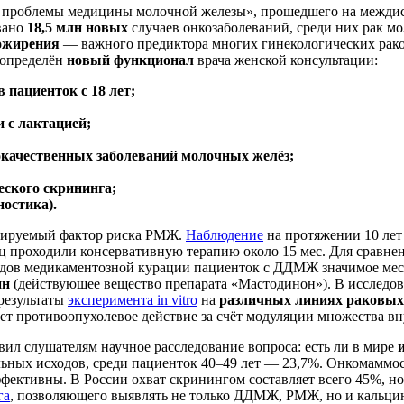
е проблемы медицины молочной железы», прошедшего на междисц
вано
18,5 млн новых
случаев онкозаболеваний, среди них рак м
ожирения
— важного предиктора многих гинекологических рако
 определён
новый функционал
врача женской консультации:
пациенток с 18 лет;
 с лактацией;
окачественных заболеваний молочных желёз;
еского скрининга;
ностика).
цируемый фактор риска РМЖ.
Наблюдение
на протяжении 10 лет
 проходили консервативную терапию около 15 мес. Для сравнен
тодов медикаментозной курации пациенток с ДДМЖ значимое ме
ин
(действующее вещество препарата «Мастодинон»). В исследо
 результаты
эксперимента in vitro
на
различных линиях раковых
ет противоопухолевое действие за счёт модуляции множества в
вил слушателям научное расследование вопроса: есть ли в мире
льных исходов, среди пациенток 40–49 лет — 23,7%. Онкомаммос
ективны. В России охват скринингом составляет всего 45%, но
га
, позволяющего выявлять не только ДДМЖ, РМЖ, но и кальцин