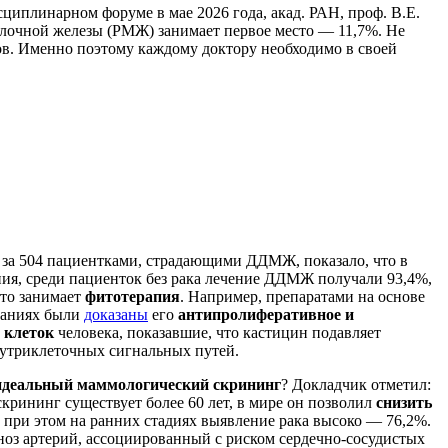
иплинарном форуме в мае 2026 года, акад. РАН, проф. В.Е.
олочной железы (РМЖ) занимает первое место — 11,7%. Не
в. Именно поэтому каждому доктору необходимо в своей
 за 504 пациентками, страдающими ДДМЖ, показало, что в
ия, среди пациенток без рака лечение ДДМЖ получали 93,4%,
сто занимает
фитотерапия
. Например, препаратами на основе
ваниях были
доказаны
его
антипролиферативное и
 клеток
человека, показавшие, что кастицин подавляет
нутриклеточных сигнальных путей.
идеальный маммологический скрининг
? Докладчик отметил:
крининг существует более 60 лет, в мире он позволил
снизить
 при этом на ранних стадиях выявление рака высоко — 76,2%.
оз артерий, ассоциированный с риском сердечно-сосудистых