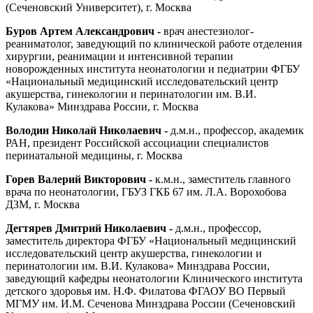
(Сеченовский Университет), г. Москва
Буров Артем Александрович -
врач анестезиолог-
реаниматолог, заведующий по клинической работе отделения
хирургии, реанимации и интенсивной терапии
новорожденных института неонатологии и педиатрии ФГБУ
«Национальный медицинский исследовательский центр
акушерства, гинекологии и перинатологии им. В.И.
Кулакова» Минздрава России, г. Москва
Володин Николай Николаевич -
д.м.н., профессор, академик
РАН, президент Российской ассоциации специалистов
перинатальной медицины, г. Москва
Горев Валерий Викторович -
к.м.н., заместитель главного
врача по неонатологии, ГБУЗ ГКБ 67 им. Л.А. Ворохобова
ДЗМ, г. Москва
Дегтярев Дмитрий Николаевич -
д.м.н., профессор,
заместитель директора ФГБУ «Национальный медицинский
исследовательский центр акушерства, гинекологии и
перинатологии им. В.И. Кулакова» Минздрава России,
заведующий кафедры неонатологии Клинического института
детского здоровья им. Н.Ф. Филатова ФГАОУ ВО Первый
МГМУ им. И.М. Сеченова Минздрава России (Сеченовский