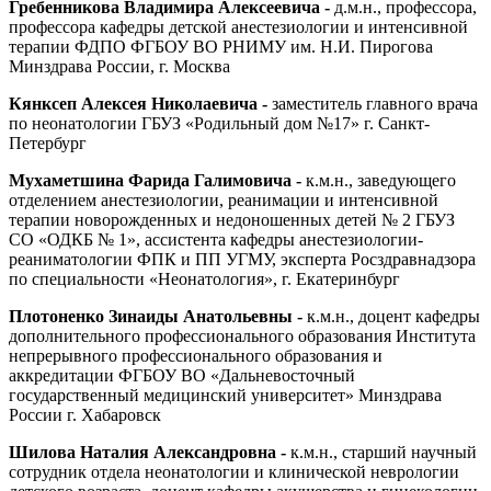
Гребенникова Владимира Алексеевича -
д.м.н., профессора,
профессора кафедры детской анестезиологии и интенсивной
терапии ФДПО ФГБОУ ВО РНИМУ им. Н.И. Пирогова
Минздрава России, г. Москва
Кянксеп Алексея Николаевича -
заместитель главного врача
по неонатологии ГБУЗ «Родильный дом №17» г. Санкт-
Петербург
Мухаметшина Фарида Галимовича -
к.м.н., заведующего
отделением анестезиологии, реанимации и интенсивной
терапии новорожденных и недоношенных детей № 2 ГБУЗ
СО «ОДКБ № 1», ассистента кафедры анестезиологии-
реаниматологии ФПК и ПП УГМУ, эксперта Росздравнадзора
по специальности «Неонатология», г. Екатеринбург
Плотоненко Зинаиды Анатольевны -
к.м.н., доцент кафедры
дополнительного профессионального образования Института
непрерывного профессионального образования и
аккредитации ФГБОУ ВО «Дальневосточный
государственный медицинский университет» Минздрава
России г. Хабаровск
Шилова Наталия Александровна -
к.м.н., старший научный
сотрудник отдела неонатологии и клинической неврологии