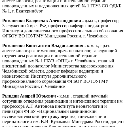
анестезиологии, реанимации и интенсивной терапии
новорожденных и недоношенных детей № 1 ГБУЗ СО ОДКБ
№ 1, г. Екатеринбург
Романенко Владислав Александрович -
д.м.н., профессор,
Заслуженный врач РФ, профессор кафедры педиатрии
Института дополнительного профессионального образования
ФГБОУ ВО ЮУГМУ Минздрава России, г. Челябинск
Романенко Константин Владиславович -
к.м.н., врач-
анестезиолог-реаниматолог, врач- неонатолог, заведующий
отделением реанимации и интенсивной терапии
новорожденных № 1 ГБУЗ «ОПЦ» г. Челябинск, главный
внештатный неонатолог Министерства здравоохранения
Челябинской области, доцент кафедры педиатрии и
неонатологии Института дополнительного
профессионального образования ФГБОУ ВО ЮУГМУ
Минздрава России, г. Челябинск
Рындин Андрей Юрьевич -
к.м.н., старший научный
сотрудник отделения реанимации и интенсивной терапии им.
профессора А.Г. Антонова института неонатологии и
педиатрии ФГБУ «Национальный медицинский
исследовательский центр акушерства, гинекологии и
перинатологии им. В.И. Кулакова» Минздрава России, доцент
кафедры неонатологии Клинического института детского