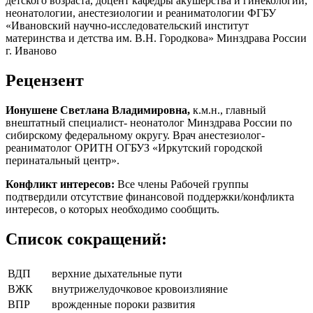
детского возраста, доцент кафедры акушерства и гинекологии,
неонатологии, анестезиологии и реаниматологии ФГБУ
«Ивановский научно-исследовательский институт
материнства и детства им. В.Н. Городкова» Минздрава России
г. Иваново
Рецензент
Ионушене Светлана Владимировна,
к.м.н., главный
внештатный специалист- неонатолог Минздрава России по
сибирскому федеральному округу. Врач анестезиолог-
реаниматолог ОРИТН ОГБУЗ «Иркутский городской
перинатальный центр».
Конфликт интересов:
Все члены Рабочей группы
подтвердили отсутствие финансовой поддержки/конфликта
интересов, о которых необходимо сообщить.
Список сокращений:
ВДП
верхние дыхательные пути
ВЖК
внутрижелудочковое кровоизлияние
ВПР
врожденные пороки развития