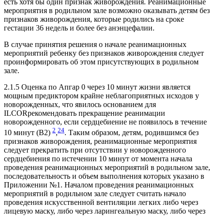
есть хотя бы один признак живорождения. Реанимационные
мероприятия в родильном зале возможно оказывать детям без
признаков живорождения, которые родились на сроке
гестации 36 недель и более без анэнцефалии.
В случае принятия решения о начале реанимационных
мероприятий ребенку без признаков живорождения следует
проинформировать об этом присутствующих в родильном
зале.
2.1.5 Оценка по Апгар 0 через 10 минут жизни является
мощным предиктором крайне неблагоприятных исходов у
новорожденных, что явилось основанием для
ILCORрекомендовать прекращение реанимации
новорожденного, если сердцебиение не появилось в течение
2
24
10 минут (В2)
,
. Таким образом, детям, родившимся без
признаков живорождения, реанимационные мероприятия
следует прекратить при отсутствии у новорожденного
сердцебиения по истечении 10 минут от момента начала
проведения реанимационных мероприятий в родильном зале,
последовательность и объем выполнения которых указано в
Приложении №1. Началом проведения реанимационных
мероприятий в родильном зале следует считать начало
проведения искусственной вентиляции легких либо через
лицевую маску, либо через ларингеальную маску, либо через