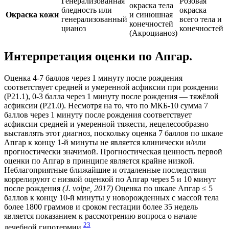
Генерализованная
Розовая
окраска тела
бледность или
окраска
Окраска кожи
и синюшная
генерализованный
всего тела и
конечностей
цианоз
конечностей
(Акроцианоз)
Интерпретация оценки по Апгар.
Оценка 4-7 баллов через 1 минуту после рождения
соответствует средней и умеренной асфиксии при рождении
(Р21.1), 0-3 балла через 1 минуту после рождения — тяжёлой
асфиксии (Р21.0). Несмотря на то, что по МКБ-10 сумма 7
баллов через 1 минуту после рождения соответствует
асфиксии средней и умеренной тяжести, нецелесообразно
выставлять этот диагноз, поскольку оценка 7 баллов по шкале
Апгар к концу 1-й минуты не является клинически и/или
прогностически значимой. Прогностическая ценность первой
оценки по Апгар в принципе является крайне низкой.
Неблагоприятные ближайшие и отдаленные последствия
коррелируют с низкой оценкой по Апгар через 5 и 10 минут
после рождения
(J. volpe, 2017)
Оценка по шкале Апгар ≤ 5
баллов к концу 10-й минуты у новорожденных с массой тела
более 1800 граммов и сроком гестации более 35 недель
является показанием к рассмотрению вопроса о начале
23
лечебной гипотермии
.