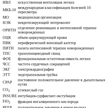
ИВЛ
искусственная вентиляция легких
международная классификация болезней 10
МКБ-10
пересмотра
МО
медицинская организация
НЭК
некротизирующий энтероколит
отделение реанимации и интенсивной терапии
ОРИТН
новорожденных
ОЦК
объем циркулирующей крови
ПВК
периферический венозный катетер
ПИТН
палата интенсивной терапии новорожденных
ТПС
трахеопищеводный свищ
ФОЕ
функциональная остаточная емкость легких
ЧСС
частота сердечных сокращений
ЭКГ
электрокардиография
ЭТТ
эндотрахеальная трубка
постоянное положительное давление в дыхательных
СРАР
путях
СО
углекислый газ
2
INSURE
интубация-сурфактант-экстубация
FiO
фракция ингаляционного кислорода
2
PEEP
положительное давление в конце выдоха