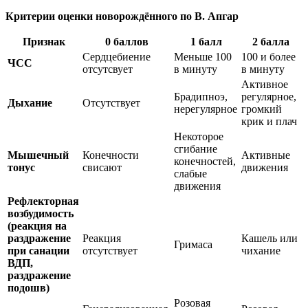
Критерии оценки новорождённого по В. Апгар
Признак
0 баллов
1 балл
2 балла
Сердцебиение
Меньше 100
100 и более
ЧСС
отсутсвует
в минуту
в минуту
Активное
Брадипноэ,
регулярное,
Дыхание
Отсутствует
нерегулярное
громкий
крик и плач
Некоторое
сгибание
Мышечный
Конечности
Активные
конечностей,
тонус
свисают
движения
слабые
движения
Рефлекторная
возбудимость
(реакция на
раздражение
Реакция
Кашель или
Гримаса
при санации
отсутствует
чихание
ВДП,
раздражение
подошв)
Розовая