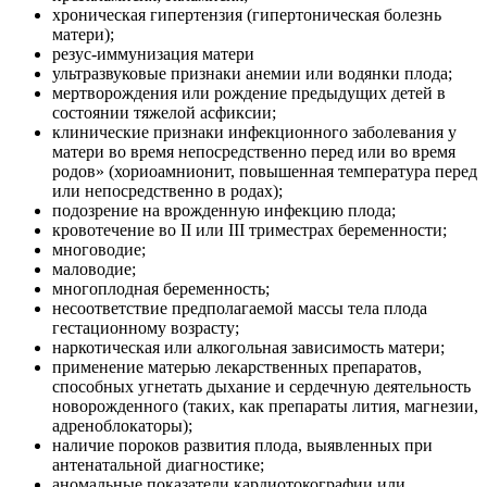
хроническая гипертензия (гипертоническая болезнь
матери);
резус-иммунизация матери
ультразвуковые признаки анемии или водянки плода;
мертворождения или рождение предыдущих детей в
состоянии тяжелой асфиксии;
клинические признаки инфекционного заболевания у
матери во время непосредственно перед или во время
родов» (хориоамнионит, повышенная температура перед
или непосредственно в родах);
подозрение на врожденную инфекцию плода;
кровотечение во II или III триместрах беременности;
многоводие;
маловодие;
многоплодная беременность;
несоответствие предполагаемой массы тела плода
гестационному возрасту;
наркотическая или алкогольная зависимость матери;
применение матерью лекарственных препаратов,
способных угнетать дыхание и сердечную деятельность
новорожденного (таких, как препараты лития, магнезии,
адреноблокаторы);
наличие пороков развития плода, выявленных при
антенатальной диагностике;
аномальные показатели кардиотокографии или