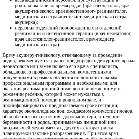
родильном зале во время родов (врач-неонатолог, врач
акушер-гинеколог, врач анестезиолог- реаниматолог,
медицинская сестра-анестезист, медицинская сестра,
акушерка);
персонал отделений новорожденных и отделений
реанимации и интенсивной терапии (врач-неонатолог,
врач анестезиолог-реаниматолог, врач-педиатр,
медицинская сестра).
Врачу акушеру-гинекологу, отвечающему за проведение
родов, рекомендуется заранее предупредить дежурного врача-
неонатолога или заменяющего его врача-специалиста,
обладающего профессиональными компетенциями,
полученными в рамках обучения по дополнительным
профессиональным программам и необходимыми для
оказания реанимационной помощи новорожденному, о
рождении ребенка, который может нуждаться в
реанимационной помощи в родильном зале, и
проинформировать о предполагаемом сроке гестации,
характере околоплодных вод, ожидаемом количестве плодов,
об особенностях состояния здоровья матери, о течении
беременности и родов, принимаемых женщиной или
вводимых ей медикаментах, других факторах риска,
планируемой тактике родоразрешения. При этом врач-
специалист (а в его отсутствие прошедший специальную