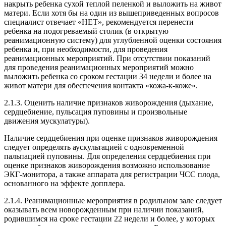
накрыть ребенка сухой теплой пеленкой и выложить на живот
матери. Если хотя бы на один из вышеприведенных вопросов
специалист отвечает «НЕТ», рекомендуется перенести
ребенка на подогреваемый столик (в открытую
реанимационную систему) для углубленной оценки состояния
ребенка и, при необходимости, для проведения
реанимационных мероприятий. При отсутствии показаний
для проведения реанимационных мероприятий можно
выложить ребенка со сроком гестации 34 недели и более на
живот матери для обеспечения контакта «кожа-к-коже».
2.1.3. Оценить наличие признаков живорождения (дыхание,
сердцебиение, пульсация пуповины и произвольные
движения мускулатуры).
Наличие сердцебиения при оценке признаков живорождения
следует определять аускультацией с одновременной
пальпацией пуповины. Для определения сердцебиения при
оценке признаков живорождения возможно использование
ЭКГ-монитора, а также аппарата для регистрации ЧСС плода,
основанного на эффекте допплера.
2.1.4. Реанимационные мероприятия в родильном зале следует
оказывать всем новорожденным при наличии показаний,
родившимся на сроке гестации 22 недели и более, у которых