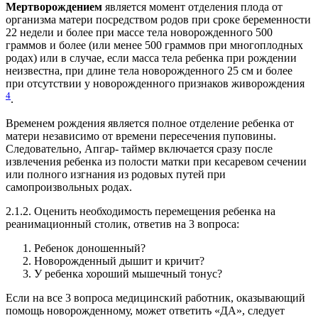
Мертворождением
является момент отделения плода от
организма матери посредством родов при сроке беременности
22 недели и более при массе тела новорожденного 500
граммов и более (или менее 500 граммов при многоплодных
родах) или в случае, если масса тела ребенка при рождении
неизвестна, при длине тела новорожденного 25 см и более
при отсутствии у новорожденного признаков живорождения
4
.
Временем рождения является полное отделение ребенка от
матери независимо от времени пересечения пуповины.
Следовательно, Апгар- таймер включается сразу после
извлечения ребенка из полости матки при кесаревом сечении
или полного изгнания из родовых путей при
самопроизвольных родах.
2.1.2. Оценить необходимость перемещения ребенка на
реанимационный столик, ответив на 3 вопроса:
Ребенок доношенный?
Новорожденный дышит и кричит?
У ребенка хороший мышечный тонус?
Если на все 3 вопроса медицинский работник, оказывающий
помощь новорожденному, может ответить «ДА», следует