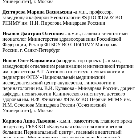
Университет), г. Москва
Дегтярева Марина Васильевна
-д.м.н., профессор,
заведующая кафедрой Неонатологии ФДПО ФГАОУ ВО
РНИМУ им. Н.И. Пирогова Минздрава Россини
Иванов Дмитрий Олегович -
д.м.н., главный внештатный
неонатолог Министерства здравоохранения Российской
Федерации, Ректор ФГБОУ ВО СПбГПМУ Минздрава
России, г. Санкт-Петербург
Ионов Олег Вадимович
(координатор проекта) - к.м.н.,
заведующий отделением реанимации и интенсивной терапии
им. профессора А.Г. Антонова института неонатологии и
педиатрии ФГБУ «Национальный медицинский
исследовательский центр акушерства, гинекологии и
перинатологии им. В.И. Кулакова» Минздрава России, доцент
кафедры неонатологии Клинического института детского
здоровья им. Н.Ф. Филатова ФГАОУ ВО Первый МГМУ им.
И.М. Сеченова Минздрава России (Сеченовский
Университет), г. Москва
Карпова Анна Львовна -
к.м.н., заместитель главного врача
по детству ГБУЗ КО «Калужская областная клиническая
больница Перинатальный центр», главный внештатный
неонатолог Министерства здравоохранения Калужской