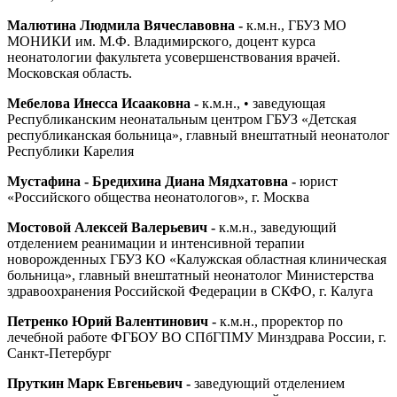
Малютина Людмила Вячеславовна -
к.м.н., ГБУЗ МО
МОНИКИ им. М.Ф. Владимирского, доцент курса
неонатологии факультета усовершенствования врачей.
Московская область.
Мебелова Инесса Исааковна -
к.м.н., • заведующая
Республиканским неонатальным центром ГБУЗ «Детская
республиканская больница», главный внештатный неонатолог
Республики Карелия
Мустафина - Бредихина Диана Мядхатовна -
юрист
«Российского общества неонатологов», г. Москва
Мостовой Алексей Валерьевич -
к.м.н., заведующий
отделением реанимации и интенсивной терапии
новорожденных ГБУЗ КО «Калужская областная клиническая
больница», главный внештатный неонатолог Министерства
здравоохранения Российской Федерации в СКФО, г. Калуга
Петренко Юрий Валентинович -
к.м.н., проректор по
лечебной работе ФГБОУ ВО СПбГПМУ Минздрава России, г.
Санкт-Петербург
Пруткин Марк Евгеньевич -
заведующий отделением