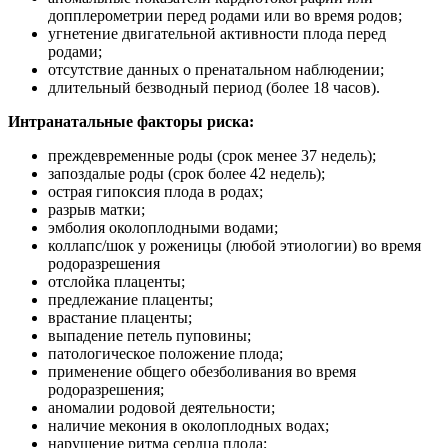
допплерометрии перед родами или во время родов;
угнетение двигательной активности плода перед
родами;
отсутствие данных о пренатальном наблюдении;
длительный безводный период (более 18 часов).
Интранатальные факторы риска:
преждевременные роды (срок менее 37 недель);
запоздалые роды (срок более 42 недель);
острая гипоксия плода в родах;
разрыв матки;
эмболия околоплодными водами;
коллапс/шок у роженицы (любой этиологии) во время
родоразрешения
отслойка плаценты;
предлежание плаценты;
врастание плаценты;
выпадение петель пуповины;
патологическое положение плода;
применение общего обезболивания во время
родоразрешения;
аномалии родовой деятельности;
наличие мекония в околоплодных водах;
нарушение ритма сердца плода;