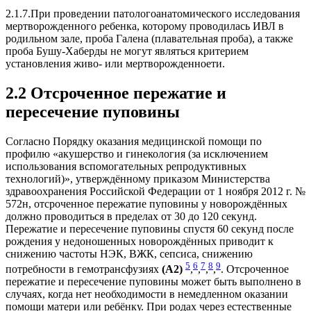
2.1.7.При проведении патологоанатомического исследования
мертворожденного ребенка, которому проводилась ИВЛ в
родильном зале, проба Галена (плавательная проба), а также
проба Бушу-Хаберды не могут являться критерием
установления живо- или мертворожденноети.
2.2 Отсроченное пережатие и
пересечение пуповины
Согласно Порядку оказания медицинской помощи по
профилю «акушерство и гинекология (за исключением
использования вспомогательных репродуктивных
технологий)», утверждённому приказом Министерства
здравоохранения Российской Федерации от 1 ноября 2012 г. №
572н, отсроченное пережатие пуповины у новорождённых
должно проводиться в пределах от 30 до 120 секунд.
Пережатие и пересечение пуповины спустя 60 секунд после
рождения у недоношенных новорождённых приводит к
снижению частоты НЭК, ВЖК, сепсиса, снижению
5
6
7
8
9
потребности в гемотрансфузиях
(А2)
,
,
,
,
. Отсроченное
пережатие и пересечение пуповины может быть выполнено в
случаях, когда нет необходимости в немедленном оказании
помощи матери или ребёнку. При родах через естественные