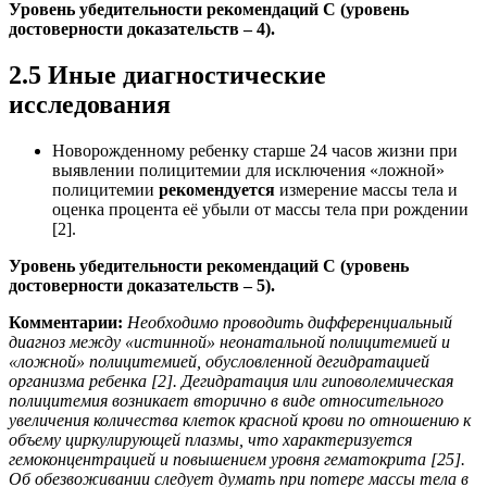
Уровень убедительности рекомендаций С (уровень
достоверности доказательств – 4).
2.5 Иные диагностические
исследования
Новорожденному ребенку старше 24 часов жизни при
выявлении полицитемии для исключения «ложной»
полицитемии
рекомендуется
измерение массы тела и
оценка процента её убыли от массы тела при рождении
[2].
Уровень убедительности рекомендаций С (уровень
достоверности доказательств – 5).
Комментарии:
Необходимо проводить дифференциальный
диагноз между «истинной» неонатальной полицитемией и
«ложной» полицитемией, обусловленной дегидратацией
организма ребенка [2]. Дегидратация или гиповолемическая
полицитемия возникает вторично в виде относительного
увеличения количества клеток красной крови по отношению к
объему циркулирующей плазмы, что характеризуется
гемоконцентрацией и повышением уровня гематокрита [25].
Об обезвоживании следует думать при потере массы тела в