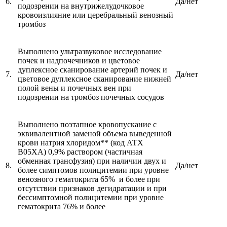
6.
Да/нет
подозрении на внутрижелудочковое
кровоизлияние или церебральный венозный
тромбоз
Выполнено ультразвуковое исследование
почек и надпочечников и цветовое
дуплексное сканирование артерий почек и
7.
Да/нет
цветовое дуплексное сканирование нижней
полой вены и почечных вен при
подозрении на тромбоз почечных сосудов
Выполнено поэтапное кровопускание с
эквивалентной заменой объема выведенной
крови натрия хлоридом** (код АТХ
В05ХА) 0,9% раствором (частичная
обменная трансфузия) при наличии двух и
8.
Да/нет
более симптомов полицитемии при уровне
венозного гематокрита 65% и более при
отсутствии признаков дегидратации и при
бессимптомной полицитемии при уровне
гематокрита 76% и более