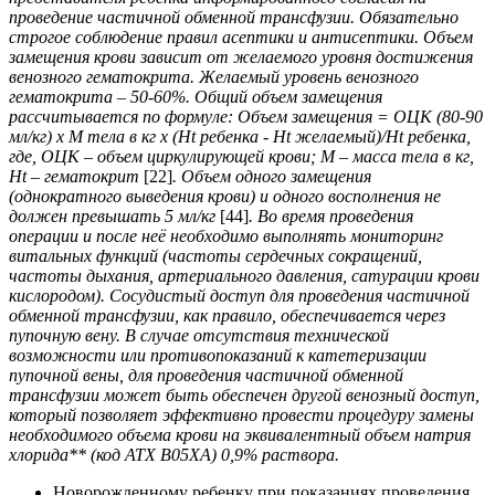
проведение частичной обменной трансфузии. Обязательно
строгое соблюдение правил асептики и антисептики. Объем
замещения крови зависит от желаемого уровня достижения
венозного гематокрита.
Желаемый уровень венозного
гематокрита – 50-60%. Общий объем замещения
рассчитывается по формуле: Объем замещения = ОЦК (80-90
мл/кг) x М тела в кг x (Нt ребенка - Ht желаемый)/Ht ребенка,
где, ОЦК – объем циркулирующей крови; М – масса тела в кг,
Ht – гематокрит
[22]
. Объем одного замещения
(однократного выведения крови) и одного восполнения не
должен превышать 5 мл/кг
[44]
. Во время проведения
операции и после неё необходимо выполнять мониторинг
витальных функций (частоты сердечных сокращений,
частоты дыхания, артериального давления, сатурации крови
кислородом). Cосудистый доступ для проведения частичной
обменной трансфузии, как правило, обеспечивается через
пупочную вену. В случае отсутствия технической
возможности или противопоказаний к катетеризации
пупочной вены, для проведения частичной обменной
трансфузии может быть обеспечен другой венозный доступ,
который позволяет эффективно провести процедуру замены
необходимого объема крови на эквивалентный объем натрия
хлорида** (код АТХ В05ХА) 0,9% раствора.
Новорожденному ребенку при показаниях проведения