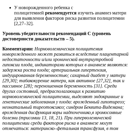
У новорожденного ребенка с
полицитемией
рекомендуется
изучить анамнез матери
для выявления факторов риска развития полицитемии
[2,27–32].
Уровень убедительности рекомендаций С (уровень
достоверности доказательств – 5).
Комментарии:
Нормоволемическая полицитемия
новорожденного может развиться вследствие плацентарной
недостаточности и/или хронической внутриутробной
гипоксии плода, индикаторами которых в анамнезе являются:
задержка роста плода; артериальная гипертензия,
индуцированная беременностью; сахарный диабет у матери
[29,30]; табакокурение матери, как активное [27,32], так и
пассивное [28]; переношенная беременность [31]. Среди
других состояний, предрасполагающих к развитию
нормоволемической полицитемии, выделяют эндокринные и
генетические заболевания у плода: врожденный гипотиреоз;
неонатальный тиреотоксикоз; синдром Беквита-Видемана;
врожденная дисфункция коры надпочечнико,в хромосомные
болезни (трисомии 13, 18, 21). При гиперволемической
полицитемии среди факторов риска в анамнезе могут
отмечаться: материнско–фетальная трансфузия, в том