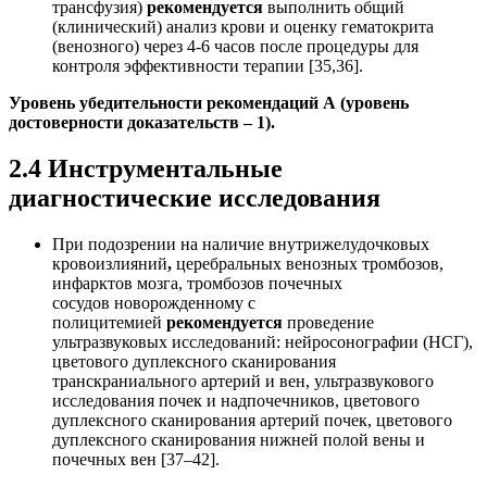
трансфузия)
рекомендуется
выполнить общий
(клинический) анализ крови и оценку гематокрита
(венозного) через 4-6 часов после процедуры для
контроля эффективности терапии [35,36].
Уровень убедительности рекомендаций А (уровень
достоверности доказательств – 1).
2.4 Инструментальные
диагностические исследования
При подозрении на наличие внутрижелудочковых
кровоизлияний
,
церебральных венозных тромбозов,
инфарктов мозга, тромбозов почечных
сосудов
новорожденному с
полицитемией
рекомендуется
проведение
ультразвуковых исследований: нейросонографии (НСГ),
цветового дуплексного сканирования
транскраниального артерий и вен, ультразвукового
исследования почек и надпочечников, цветового
дуплексного сканирования артерий почек, цветового
дуплексного сканирования нижней полой вены и
почечных вен [37–42].