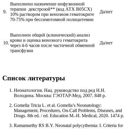
Выполнено назначение инфузионной
терапии декстрозой** (код АТХ В05СХ)
9.
Да/нет
10% раствором при венозном гематокрите
70-75% при бессимптомной полицитемии
Выполнен общий (клинический) анализ
крови и оценка венозного гематокрита
10.
Да/нет
через 4-6 часов после частичной обменной
трансфузии
Список литературы
Неонатология. Нац. руководство под ред Н.Н.
Володина. Москва: ГЭОТАР-Мед, 2007. 848 p.
Gomella Tricia L. et al. Gomella’s Neonatology:
Management, Procedures, On-Call Problems, Diseases, and
Drugs. 8th ed. / ed. Education M.-H. Medical, 2020. 1474 p.
Ramamurthy RS B.Y. Neonatal polycythemia: I. Criteria for