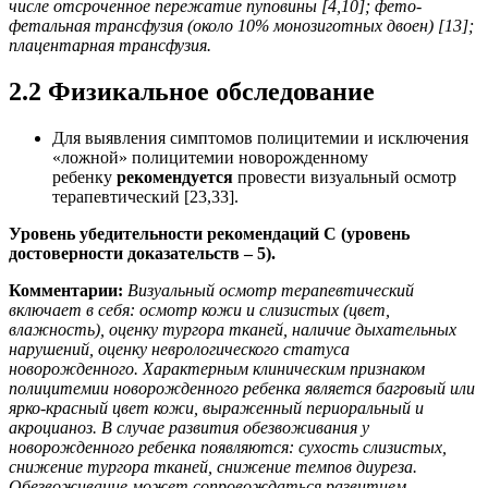
числе отсроченное пережатие пуповины [4,10]; фето-
фетальная трансфузия (около 10% монозиготных двоен) [13];
плацентарная трансфузия.
2.2 Физикальное обследование
Для выявления симптомов полицитемии и исключения
«ложной» полицитемии новорожденному
ребенку
рекомендуется
провести визуальный осмотр
терапевтический [23,33].
Уровень убедительности рекомендаций С (уровень
достоверности доказательств – 5).
Комментарии:
Визуальный осмотр терапевтический
включает в себя: осмотр кожи и слизистых (цвет,
влажность), оценку тургора тканей, наличие дыхательных
нарушений, оценку неврологического статуса
новорожденного. Характерным клиническим признаком
полицитемии новорожденного ребенка является багровый или
ярко-красный цвет кожи, выраженный периоральный и
акроцианоз. В случае развития обезвоживания у
новорожденного ребенка появляются: сухость слизистых,
снижение тургора тканей, снижение темпов диуреза.
Обезвоживание может сопровождаться развитием