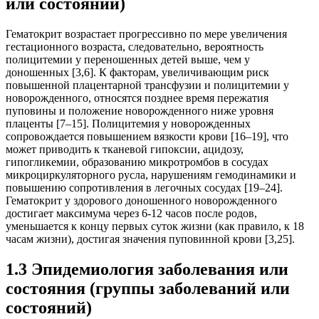
или состояний)
Гематокрит возрастает прогрессивно по мере увеличения
гестационного возраста, следовательно, вероятность
полицитемии у переношенных детей выше, чем у
доношенных [3,6]. К факторам, увеличивающим риск
повышенной плацентарной трансфузии и полицитемии у
новорожденного, относятся позднее время пережатия
пуповины и положение новорожденного ниже уровня
плаценты [7–15]. Полицитемия у новорожденных
сопровождается повышением вязкости крови [16–19], что
может приводить к тканевой гипоксии, ацидозу,
гипогликемии, образованию микротромбов в сосудах
микроциркуляторного русла, нарушениям гемодинамики и
повышению сопротивления в легочных сосудах [19–24].
Гематокрит у здорового доношенного новорожденного
достигает максимума через 6-12 часов после родов,
уменьшается к концу первых суток жизни (как правило, к 18
часам жизни), достигая значения пуповинной крови [3,25].
1.3 Эпидемиология заболевания или
состояния (группы заболеваний или
состояний)