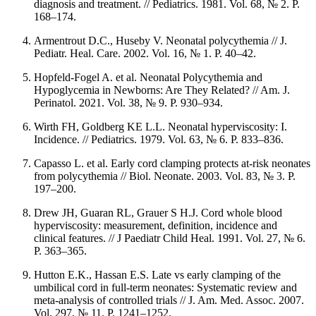
diagnosis and treatment. // Pediatrics. 1981. Vol. 68, № 2. P.
168–174.
Armentrout D.C., Huseby V. Neonatal polycythemia // J.
Pediatr. Heal. Care. 2002. Vol. 16, № 1. P. 40–42.
Hopfeld-Fogel A. et al. Neonatal Polycythemia and
Hypoglycemia in Newborns: Are They Related? // Am. J.
Perinatol. 2021. Vol. 38, № 9. P. 930–934.
Wirth FH, Goldberg KE L.L. Neonatal hyperviscosity: I.
Incidence. // Pediatrics. 1979. Vol. 63, № 6. P. 833–836.
Capasso L. et al. Early cord clamping protects at-risk neonates
from polycythemia // Biol. Neonate. 2003. Vol. 83, № 3. P.
197–200.
Drew JH, Guaran RL, Grauer S H.J. Cord whole blood
hyperviscosity: measurement, definition, incidence and
clinical features. // J Paediatr Child Heal. 1991. Vol. 27, № 6.
P. 363–365.
Hutton E.K., Hassan E.S. Late vs early clamping of the
umbilical cord in full-term neonates: Systematic review and
meta-analysis of controlled trials // J. Am. Med. Assoc. 2007.
Vol. 297, № 11. P. 1241–1252.