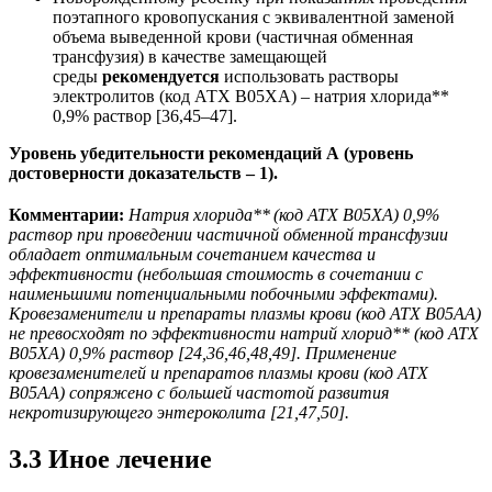
поэтапного кровопускания с эквивалентной заменой
объема выведенной крови (частичная обменная
трансфузия) в качестве замещающей
среды
рекомендуется
использовать растворы
электролитов (код АТХ В05ХА) – натрия хлорида**
0,9% раствор [36,45–47].
Уровень убедительности рекомендаций А (уровень
достоверности доказательств – 1).
Комментарии:
Натрия хлорида**
(код АТХ В05ХА) 0,9%
раствор при проведении частичной обменной трансфузии
обладает оптимальным сочетанием качества и
эффективности (небольшая стоимость в сочетании с
наименьшими потенциальными побочными эффектами).
Кровезаменители и препараты плазмы крови (код АТХ В05АА)
не превосходят по эффективности натрий хлорид** (код АТХ
В05ХА) 0,9% раствор [24,36,46,48,49]. Применение
кровезаменителей и препаратов плазмы крови (код АТХ
В05АА) сопряжено с большей частотой развития
некротизирующего энтероколита [21,47,50].
3.3 Иное лечение