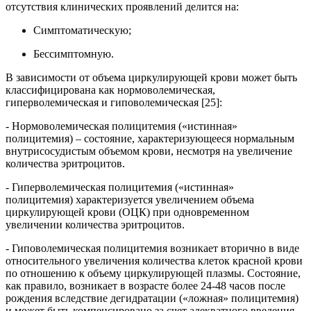
отсутствия клинических проявлений делится на:
Симптоматическую;
Бессимптомную.
В зависимости от объема циркулирующей крови может быть
классифицирована как нормоволемическая,
гиперволемическая и гиповолемическая [25]:
- Нормоволемическая полицитемия
(«истинная»
полицитемия)
–
состояние, характеризующееся нормальным
внутрисосудистым объемом крови, несмотря на увеличение
количества эритроцитов.
- Гиперволемическая полицитемия
(«истинная»
полицитемия)
характеризуется увеличением объема
циркулирующей крови (ОЦК) при одновременном
увеличении количества эритроцитов.
- Гиповолемическая полицитемия возникает вторично в виде
относительного увеличения количества клеток красной крови
по отношению к объему циркулирующей плазмы. Состояние,
как правило, возникает в возрасте более 24-48 часов после
рождения вследствие дегидратации («ложная» полицитемия)
и может быть компенсировано за счет адекватного введения