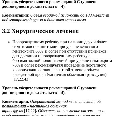
Уровень убедительности рекомендаций С (уровень
достоверности доказательств – 4).
Комментарии:
Объем вводимой жидкости до 100 мл/кг/сут
под контролем диуреза и динамики массы тела.
3.2 Хирургическое лечение
Новорожденному ребенку при наличии двух и более
симптомов полицитемии при уровне венозного
гематокрита 65% и более при отсутствии признаков
дегидратации и новорожденному ребенку с
бессимптомной полицитемией при уровне гематокрита
76% и более
рекомендуется
проведение поэтапного
кровопускания с эквивалентной заменой объема
выведенной крови (частичная обменная трансфузия)
[17,22,43].
Уровень убедительности рекомендаций С (уровень
достоверности доказательств – 4).
Комментарии
:
Оперативный метод лечения истинной
полицитемии – частичная обменная
трансфузия
[17,22]
.
Обязательно получение от законного
представителя ребенка информированного согласия на