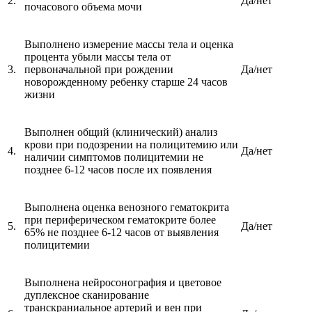
2.
Да/нет
почасового объема мочи
Выполнено измерение массы тела и оценка
процента убыли массы тела от
3.
первоначальной при рождении
Да/нет
новорожденному ребенку старше 24 часов
жизни
Выполнен общий (клинический) анализ
крови при подозрении на полицитемию или
4.
Да/нет
наличии симптомов полицитемии не
позднее 6-12 часов после их появления
Выполнена оценка венозного гематокрита
при периферическом гематокрите более
5.
Да/нет
65% не позднее 6-12 часов от выявления
полицитемии
Выполнена нейросонография и цветовое
дуплексное сканирование
транскраниальное артерий и вен при