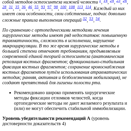
1
14
24
25
26
собой методов остеосинтеза нижней челюсти
,
,
,
,
,
28
31
35
36
46
55
93
97
98
100
108
113
114
,
,
,
,
,
,
,
,
,
,
,
,
. Каждый из них
имеет свои особенности, свои собственные, подчас довольно
32
53
54
сложные правила выполнения операций
,
,
.
По сравнению с ортопедическими методами лечения
хирургические методы имеют ряд недостатков: повышенную
травматичность, сложность в исполнении, нарушение
микроциркуляции. В то же время хирургические методы в
большей степени отвечают требованиям, предъявляемым
современной единой теорией остеосинтеза (анатомическая
репозиция костных фрагментов; функционально-стабильная
фиксация костных фрагментов; сохранение кровоснабжения
костных фрагментов путём использования атравматических
методик; ранняя, активная и безболезненная мобилизация), не
создают препятствий для гигиены полости рта.
Рекомендовано широко применять хирургические
методы фиксации отломков челюстей, когда
ортопедические методы не дают желаемого результата и
(или) не могут обеспечить стабильной иммобилизации.
Уровень убедительности рекомендаций А
(уровень
достоверности доказательств 4)