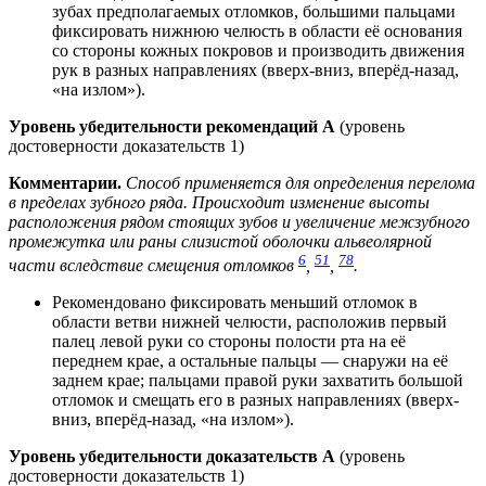
зубах предполагаемых отломков, большими пальцами
фиксировать нижнюю челюсть в области её основания
со стороны кожных покровов и производить движения
рук в разных направлениях (вверх-вниз, вперёд-назад,
«на излом»).
Уровень убедительности рекомендаций А
(уровень
достоверности доказательств 1)
Комментарии.
Способ применяется для определения перелома
в пределах зубного ряда. Происходит изменение высоты
расположения рядом стоящих зубов и увеличение межзубного
промежутка или раны слизистой оболочки альвеолярной
6
51
78
части вследствие смещения отломков
,
,
.
Рекомендовано фиксировать меньший отломок в
области ветви нижней челюсти, расположив первый
палец левой руки со стороны полости рта на её
переднем крае, а остальные пальцы — снаружи на её
заднем крае; пальцами правой руки захватить большой
отломок и смещать его в разных направлениях (вверх-
вниз, вперёд-назад, «на излом»).
Уровень убедительности доказательств А
(уровень
достоверности доказательств 1)