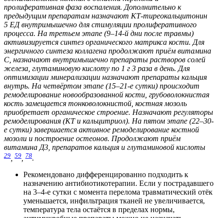
пролиферативная фаза воспаления. Дополнительно к
предыдущим препаратам назначают КТ-тиреокальцитонин
5 ЕД внутримышечно для стимуляции пролиферативного
процесса. На третьем этапе (9–14-й дни после травмы)
активизируется синтез органического матрикса кости. Для
энергичного синтеза коллагена продолжают приём витамина
С, назначают внутримышечно препараты растворов солей
железа, глутаминовую кислоту по 1 г 3 раза в день. Для
оптимизации минерализации назначают препараты кальция
внутрь. На четвёртом этапе (15–21-е сутки) происходит
ремоделирование новообразованной кости, грубоволокнистая
кость замещается тонковолокнистой, костная мозоль
приобретает органическое строение. Назначают регуляторы
ремоделирования (КТ и кальцитриол). На пятом этапе (22–30-
е сутки) завершается активное ремоделирование костной
мозоли и построение остеонов. Продолжают приём
витамина Д3, препаратов кальция и глутаминовой кислоты
29
59
78
,
,
.
Рекомендовано дифференцированно подходить к
назначению антибиотикотерапии. Если у пострадавшего
на 3–4-е сутки с момента перелома травматический отёк
уменьшается, инфильтрация тканей не увеличивается,
температура тела остаётся в пределах нормы,