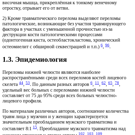
височная мышца, прикреплённая к тонкому венечному
отростку, отрывает его от ветви.
2) Кроме травматического перелома выделяют переломы
патологические, возникающие без участия травмирующего
фактора в участках с уменьшенной прочностью из-за
деструкции кости патологическими процессами
(одонтогенная киста, остеобластокластома, хронический
6
96
остеомиелит с обширной секвестрацией и т.п.)
,
.
1.3. Эпидемиология
Переломы нижней челюсти являются наиболее
распространёнными среди всех переломов костей лицевого
44
53
6
11
62
65
78
скелета
,
. По данным разных авторов
,
,
,
,
,
удельный вес больных с переломами нижней челюсти
составляет от 75 до 95% среди всех больных челюстно-
лицевого профиля.
По материалам различных авторов, соотношение количества
травм лица у мужчин и у женщин характеризуется
значительным преобладанием мужского травматизма и
15
составляет 8:1
. Преобладание мужского травматизма над
102
103
109