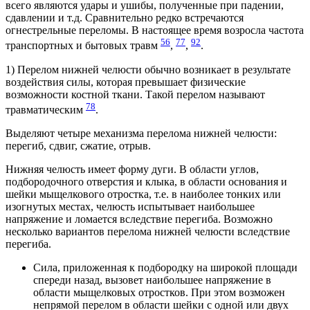
всего являются удары и ушибы, полученные при падении,
сдавлении и т.д. Сравнительно редко встречаются
огнестрельные переломы. В настоящее время возросла частота
56
77
92
транспортных и бытовых травм
,
,
.
1) Перелом нижней челюсти обычно возникает в результате
воздействия силы, которая превышает физические
возможности костной ткани. Такой перелом называют
78
травматическим
.
Выделяют четыре механизма перелома нижней челюсти:
перегиб, сдвиг, сжатие, отрыв.
Нижняя челюсть имеет форму дуги. В области углов,
подбородочного отверстия и клыка, в области основания и
шейки мыщелкового отростка, т.е. в наиболее тонких или
изогнутых местах, челюсть испытывает наибольшее
напряжение и ломается вследствие перегиба. Возможно
несколько вариантов перелома нижней челюсти вследствие
перегиба.
Сила, приложенная к подбородку на широкой площади
спереди назад, вызовет наибольшее напряжение в
области мыщелковых отростков. При этом возможен
непрямой перелом в области шейки с одной или двух