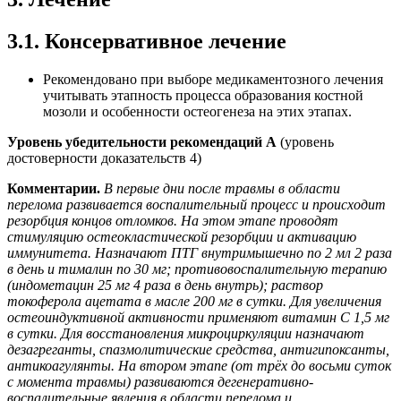
3.1. Консервативное лечение
Рекомендовано при выборе медикаментозного лечения
учитывать этапность процесса образования костной
мозоли и особенности остеогенеза на этих этапах.
Уровень убедительности рекомендаций А
(уровень
достоверности доказательств 4)
Комментарии.
В первые дни после травмы в области
перелома развивается воспалительный процесс и происходит
резорбция концов отломков. На этом этапе проводят
стимуляцию остеокластической резорбции и активацию
иммунитета. Назначают ПТГ внутримышечно по 2 мл 2 раза
в день и тималин по 30 мг; противовоспалительную терапию
(индометацин 25 мг 4 раза в день внутрь); раствор
токоферола ацетата в масле 200 мг в сутки. Для увеличения
остеоиндуктивной активности применяют витамин С 1,5 мг
в сутки. Для восстановления микроциркуляции назначают
дезагреганты, спазмолитические средства, антигипоксанты,
антикоагулянты. На втором этапе (от трёх до восьми суток
с момента травмы) развиваются дегенеративно-
воспалительные явления в области перелома и