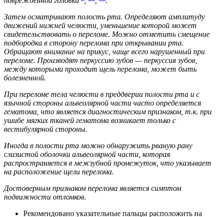
повреждённой головки
,
,
.
Затем осматривают полость рта. Определяют амплитуду
движений нижней челюсти, уменьшение которой может
свидетельствовать о переломе. Можно отметить смещение
подбородка в сторону перелома при открывании рта.
Обращают внимание на прикус, чаще всего нарушенный при
переломе. Производят перкуссию зубов — перкуссия зубов,
между которыми проходит щель перелома, может быть
болезненной.
При переломе тела челюсти в преддверии полости рта и с
язычной стороны альвеолярной части часто определяется
гематома, что является диагностическим признаком, т.к. при
ушибе мягких тканей гематома возникает только с
вестибулярной стороны.
Иногда в полости рта можно обнаружить рваную рану
слизистой оболочки альвеолярной части, которая
распространяется в межзубной промежуток, что указывает
на расположение щели перелома.
Достоверным признаком перелома является симптом
подвижности отломков.
Рекомендовано указательные пальцы расположить на