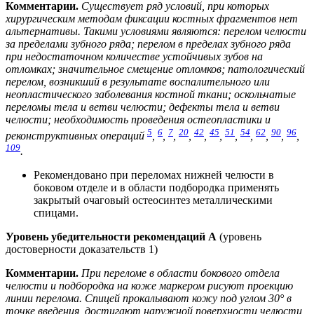
Комментарии.
Существует ряд условий, при которых
хирургическим методам фиксации костных фрагментов нет
альтернативы. Такими условиями являются: перелом челюсти
за пределами зубного ряда; перелом в пределах зубного ряда
при недостаточном количестве устойчивых зубов на
отломках; значительное смещение отломков; патологический
перелом, возникший в результате воспалительного или
неопластического заболевания костной ткани; оскольчатые
переломы тела и ветви челюсти; дефекты тела и ветви
челюсти; необходимость проведения остеопластики и
5
6
7
20
42
45
51
54
62
90
96
реконструктивных операций
,
,
,
,
,
,
,
,
,
,
,
109
.
Рекомендовано при переломах нижней челюсти в
боковом отделе и в области подбородка применять
закрытый очаговый остеосинтез металлическими
спицами.
Уровень убедительности рекомендаций А
(уровень
достоверности доказательств 1)
Комментарии.
При переломе в области бокового отдела
челюсти и подбородка на коже маркером рисуют проекцию
линии перелома. Спицей прокалывают кожу под углом 30° в
точке введения, достигают наружной поверхности челюсти