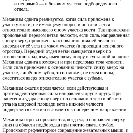
и непрямой — в боковом участке подбородочного
отдела.
Механизм сдвига реализуется, когда сила приложена к
участку кости, не имеющему опоры, и он сдвигается
относительно имеющего опору участка кости. Так происходит
продольный перелом ветви челюсти, если сила, направленная
снизу вверх, приложена к основанию нижней челюсти
кпереди от её угла на узком участке (в проекции венечного
отростка). Передний отдел ветви смещается вверх по
отношению к заднему, имеющему опору в суставной впадине.
Механизм сдвига возможен и при переломах тела челюсти.
Если сила приложена к основанию челюсти снизу вверх на
участке, лишённом зубов, то он может, не имея опоры,
сместиться вверх относительно участка с зубами.
Механизм сжатия проявляется, если действующая и
противодействующая силы направлены друг к другу. При
нанесении удара снизу вверх по основанию тела в области
угла на широкой площади ветвь нижней челюсти
подвергается сжатию и ломается в поперечном направлении.
Механизм отрыва проявляется, когда удар направлен сверху
вниз на области подбородка при плотно сжатых зубах.
Происходит рефлекторное сокращение жевательных мышц, и