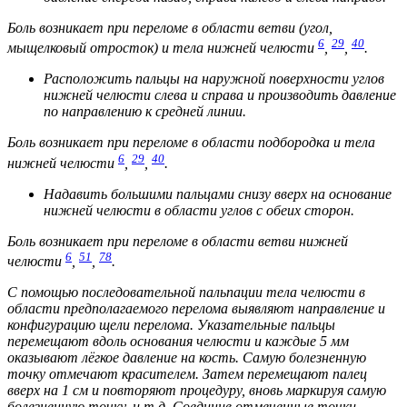
Боль возникает при переломе в области ветви (угол,
6
29
40
мыщелковый отросток) и тела нижней челюсти
,
,
.
Расположить пальцы на наружной поверхности углов
нижней челюсти слева и справа и производить давление
по направлению к средней линии.
Боль возникает при переломе в области подбородка и тела
6
29
40
нижней челюсти
,
,
.
Надавить большими пальцами снизу вверх на основание
нижней челюсти в области углов с обеих сторон.
Боль возникает при переломе в области ветви нижней
6
51
78
челюсти
,
,
.
С помощью последовательной пальпации тела челюсти в
области предполагаемого перелома выявляют направление и
конфигурацию щели перелома. Указательные пальцы
перемещают вдоль основания челюсти и каждые 5 мм
оказывают лёгкое давление на кость. Самую болезненную
точку отмечают красителем. Затем перемещают палец
вверх на 1 см и повторяют процедуру, вновь маркируя самую
болезненную точку, и т.д. Соединив отмеченные точки