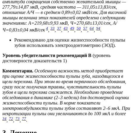
амплитуда сокращения собственно жевательной мышцы —
277,79±14,87 мкВ, средняя частота — 311,05±13,83/сек,
отношение А/Ч — в среднем 0,89±0,02 мкВ/сек. Для височной
мышцы величина этих показателей определена следующими
значениями: А=219,68±9,93 мкВ, Ч=270,68±13,01/сек, А/
4
33
37
43
49
50
57
64
94
Ч=0,83±0,04 мкВ/сек
,
,
,
,
,
,
,
,
.
Рекомендовано для оценки жизнеспособности пульпы
зубов использовать электроодонтометрию (ЭОД).
Уровень убедительности рекомендаций В
(уровень
достоверности доказательств 1)
Комментарии.
Особенную важность метод приобретает
при оценке жизнеспособности пульпы зуба, находящегося в
щели перелома. При этом во время первичного обследования,
сразу после получения травмы, чувствительность пульпы
зубов в щели перелома снижается. Необходимо проведение
обследования в динамике (2–3 недели) для достоверной оценки
жизнеспособности пульпы. В норме показатели
электровозбудимости пульпы зубов составляют 2–6 мкА. При
некротизации пульпы они увеличиваются до 100 мкА и более
34
72
73
77
,
,
,
.
3. Лечение