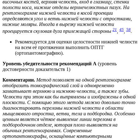
височных костей, верхняя челюсть, вход в глазницу, стенки
полости носа, нижние отделы верхнечелюстных пазух. На
рентгенограмме нижней челюсти в косой проекции
определяются угол и ветвь нижней челюсти с отростками,
нижние моляры. Иногда в вырезку нижней челюсти
21
45
58
проецируется скуловая дуга прилежащей стороны
,
,
.
Рекомендуется для оценки целостности нижней челюсти
на всем её протяжении выполнить ОПТГ
(ортопантомографию).
Уровень убедительности рекомендаций А
(уровень
достоверности доказательств 1)
Комментарии.
Метод позволяет на одной рентгенограмме
отобразить томографический слой и одновременно
захватывает верхнюю и нижнюю челюсти, а также зубы.
Челюсти при этом как бы выпрямлены и изображены в одной
плоскости. С помощью этого метода можно довольно точно
диагностировать переломы нижней челюсти в области
мыщелкового отростка, ветви, тела и подбородка. Особенно
ценным является чёткое выявление линии перелома в
подбородочном отделе, которая плохо выявляется на
обычных рентгенограммах. Современные
ортопантомографы, оснащённые компьютерными