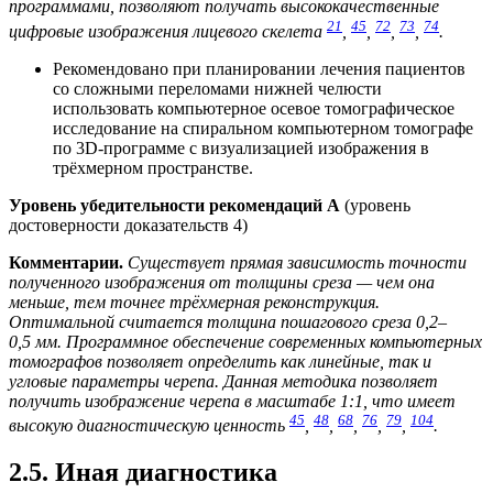
программами, позволяют получать высококачественные
21
45
72
73
74
цифровые изображения лицевого скелета
,
,
,
,
.
Рекомендовано при планировании лечения пациентов
со сложными переломами нижней челюсти
использовать компьютерное осевое томографическое
исследование на спиральном компьютерном томографе
по 3D-программе с визуализацией изображения в
трёхмерном пространстве.
Уровень убедительности рекомендаций А
(уровень
достоверности доказательств 4)
Комментарии.
Существует прямая зависимость точности
полученного изображения от толщины среза — чем она
меньше, тем точнее трёхмерная реконструкция.
Оптимальной считается толщина пошагового среза 0,2–
0,5 мм. Программное обеспечение современных компьютерных
томографов позволяет определить как линейные, так и
угловые параметры черепа. Данная методика позволяет
получить изображение черепа в масштабе 1:1, что имеет
45
48
68
76
79
104
высокую диагностическую ценность
,
,
,
,
,
.
2.5. Иная диагностика