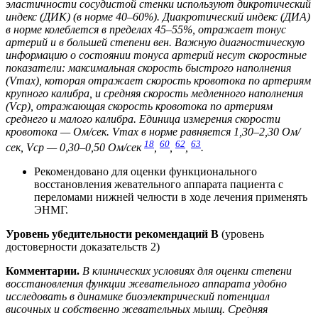
эластичности сосудистой стенки используют дикротический
индекс (ДИК) (в норме 40–60%). Диакротический индекс (ДИА)
в норме колеблется в пределах 45–55%, отражает тонус
артерий и в большей степени вен. Важную диагностическую
информацию о состоянии тонуса артерий несут скоростные
показатели: максимальная скорость быстрого наполнения
(Vmax), которая отражает скорость кровотока по артериям
крупного калибра, и средняя скорость медленного наполнения
(Vср), отражающая скорость кровотока по артериям
среднего и малого калибра. Единица измерения скорости
кровотока — Ом/сек. Vmax в норме равняется 1,30–2,30 Ом/
18
60
62
63
сек, Vср — 0,30–0,50 Ом/сек
,
,
,
.
Рекомендовано для оценки функционального
восстановления жевательного аппарата пациента с
переломами нижней челюсти в ходе лечения применять
ЭНМГ.
Уровень убедительности рекомендаций В
(уровень
достоверности доказательств 2)
Комментарии.
В клинических условиях для оценки степени
восстановления функции жевательного аппарата удобно
исследовать в динамике биоэлектрический потенциал
височных и собственно жевательных мышц. Средняя