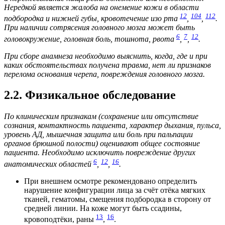
Нередкой является жалоба на онемение кожи в области
12
104
112
подбородка и нижней губы, кровотечение изо рта
,
,
.
При наличии сотрясения головного мозга может быть
6
7
12
головокружение, головная боль, тошнота, рвота
,
,
.
При сборе анамнеза необходимо выяснить, когда, где и при
каких обстоятельствах получена травма, нет ли признаков
перелома основания черепа, повреждения головного мозга.
2.2. Физикальное обследование
По клиническим признакам (сохранение или отсутствие
сознания, контактность пациента, характер дыхания, пульса,
уровень АД, мышечная защита или боль при пальпации
органов брюшной полости) оценивают общее состояние
пациента. Необходимо исключить повреждение других
6
12
16
анатомических областей
,
,
.
При внешнем осмотре рекомендовано определить
нарушение конфигурации лица за счёт отёка мягких
тканей, гематомы, смещения подбородка в сторону от
средней линии. На коже могут быть ссадины,
13
16
кровоподтёки, раны
,
.